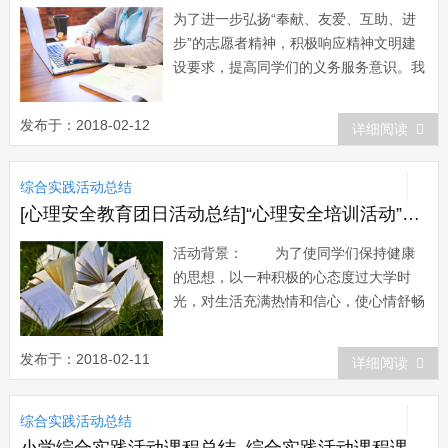
为了进一步弘扬“奉献、友爱、互助、进
步”的志愿者精神，积极响应精神文明建
设要求，提高同学们的义务服务意识。我
们法学系开展了一次以“支持义务活动，
携手志愿服务”为活动主题的回收此次活
发布于：2018-02-12
详细阅读
动是我们青年志愿者协会纳新以来第一次
活动，成为我们培养干事的一次很有意义
综合实践活动总结
的活动。这次活动主要是回收09级新生军
训服装...
[心理安全教育团日活动总结]“心理安全培训活动”活动总结
活动背景： 为了使同学们保持健康
的思想，以一种积极的心态度过大学时
光，对生活充满热情和信心，使心情舒畅
愉快，更为了培养大家更加团结向上的精
神，我校举办了“心理健康周”活动，我们
发布于：2018-02-11
详细阅读
工业092班积极响应号召，特此举办了此
次活动。 活动过程： 一：班长
综合实践活动总结
和心理安全委员给大家讲了一下此次活动
的背...