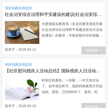
展“爱我环保模范城”环保主题月活动。
综合实践活动总结
首先进行的是，“环保征文比赛”...
社会治安综合治理和平安建设的建议|社会治安综合治理和平安建设宣传月活动总结
为贯彻落实教育局《在全区教育系统开展
社会治安综合治理和平安建设宣传月活动
的通知》的要求，学校采取针对性措施，
大力整治校园周边治安环境，切实加强校
园内部及校园周边的安全防范工作。校园
发布于：2018-02-11
详细阅读
及周边治安有较大改善，为师生员工创造
一个和谐、祥和、平安的环境。现将学校
综合实践活动总结
所开展的工作总结如下。 一、高度重
视，全面...
【社区慰问残疾人活动总结】国际残疾人日活动总结
时间过得真快，一转眼，一年又快过去
了。似乎就在昨天，我的特殊教育才开始
似的。想想，已经快6年了。是的，时
间，过得太快了。 在这6年里，我们
幼儿园我们的特殊儿童，得到了社会各界
发布于：2018-02-10
详细阅读