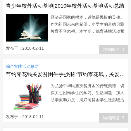
学们倍感自...
青少年校外活动基地|2010年校外活动基地活动总结
经济是国家的根本，道德是民族的灵魂。
作为祖国未来的希望，小学生的道德启蒙
教育不容忽视。本学期，德育基地活动紧
紧围绕提高学生综合素质开展工作，努力
营造有利于学生思想道德素质健康发展的
发布于：2018-02-11
详细阅读
良好氛围，德育基地活动以学生发展为
本，全面贯彻素质教育，通过德育基地活
综合实践活动总结
动培养爱祖国、爱家乡、爱人民、爱劳
动、爱学习的...
节约零花钱关爱贫困生手抄报|“节约零花钱，关爱贫困生”扶贫助学活动总结
为弘扬中华民族扶贫济困的传统美德，切
实关心困难学生的学习、生活问题，加大
助学救助力度，搞好向贫困学生送温暖活
动，推进和谐学校建设，本月我校成功开
展了一次“节约零花钱、关爱贫困生”新春
发布于：2018-02-11
详细阅读
扶学助贫活动。现将具体情况总结如
下： 一、大力宣传，营造热心助学的