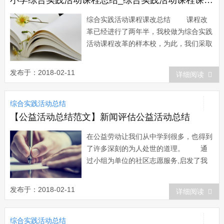
小学综合实践活动课程总结_综合实践活动课程课改总结
综合实践活动课程课改总结 课程改
革已经进行了两年半，我校做为综合实践
活动课程改革的样本校，为此，我们采取
的策略是：边学习、边研究、边实践。前
一阶段我们在学生评价工作和校本课程方
发布于：2018-02-11
详细阅读
面工作取得了比较好的效果，得到了家长
和学生的认可。我校的综合实践教师们在
综合实践活动总结
参与中学到了许多新的理念及教学方式。
为了把...
【公益活动总结范文】新闻评估公益活动总结
在公益劳动让我们从中学到很多，也得到
了许多深刻的为人处世的道理。 通
过小组为单位的社区志愿服务,启发了我
们在公益劳动中寻找能使我们受到教育,
有所感悟的亮点,引导我们去了解社会、
发布于：2018-02-11
详细阅读
感受社会。在清明植树中同学们毫不嫌
脏、耐心、充分发扬不怕苦不怕累的作风
综合实践活动总结
干的热火朝天，看着自己的劳动成果，同