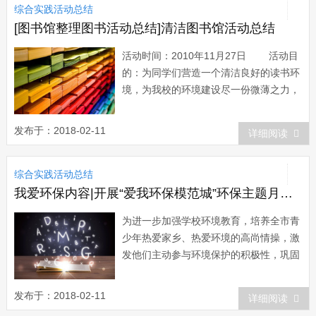
综合实践活动总结
良好氛围。 我校先后召开三个专题工
作会议，即...
[图书馆整理图书活动总结]清洁图书馆活动总结
活动时间：2010年11月27日 活动目
的：为同学们营造一个清洁良好的读书环
境，为我校的环境建设尽一份微薄之力，
同时培养成员之间的合作精神，加深成员
的互相了解。 活动参与者： 燃心社
发布于：2018-02-11
详细阅读
第三组成员 活动内容： 寒冷的
冬日丝毫不能打消我们活动的热情，在这
综合实践活动总结
个冬日的下午，第三组成员走进了图...
我爱环保内容|开展“爱我环保模范城”环保主题月活动总结
为进一步加强学校环境教育，培养全市青
少年热爱家乡、热爱环境的高尚情操，激
发他们主动参与环境保护的积极性，巩固
我市创模成果，促进生态马鞍山建设，我
校积极响应市教育局、市环保局号召，于
发布于：2018-02-11
详细阅读
2010年10月13日至11月13日在全校开