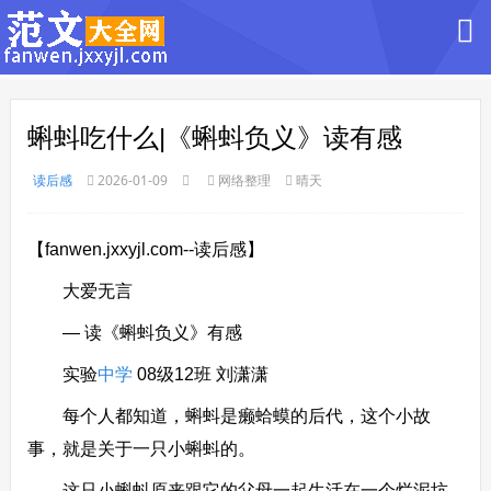
蝌蚪吃什么|《蝌蚪负义》读有感
读后感
2026-01-09
网络整理
晴天
【fanwen.jxxyjl.com--读后感】
大爱无言
— 读《蝌蚪负义》有感
实验
中学
08级12班 刘潇潇
每个人都知道，蝌蚪是癞蛤蟆的后代，这个小故
事，就是关于一只小蝌蚪的。
这只小蝌蚪原来跟它的父母一起生活在一个烂泥坑