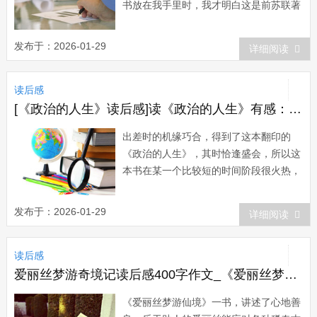
书放在我手里时，我才明白这是前苏联著
名科普作家维·比安基的代表作。下面是
的小编为你们整理的文章，希望你们能够
发布于：2026-01-29
详细阅读
喜欢 读《森林报》有感 今年寒假
期间我读了《森林报》，它分成春、夏、
读后感
秋、冬四个季节，这本书是维&m...
[《政治的人生》读后感]读《政治的人生》有感：宁静的沉淀
出差时的机缘巧合，得到了这本翻印的
《政治的人生》，其时恰逢盛会，所以这
本书在某一个比较短的时间阶段很火热，
可惜最新的版本已经是20多年前的了，所
以很难在书店买到，既然以这种意想不到
发布于：2026-01-29
详细阅读
的方式得到了，当然要仔细地品味一
番。 作者说，书名叫“政治的人生”，
读后感
并不是指一种政治经历，...
爱丽丝梦游奇境记读后感400字作文_《爱丽丝梦游奇境记》读后感作文300字五篇
《爱丽丝梦游仙境》一书，讲述了心地善