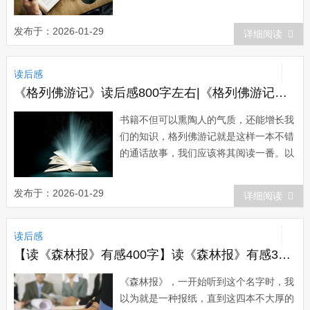
做读书笔记，是一种常用的应用文体，也
是应用写作研究的文体之一。简单说就是
发布于：2026-01-29
详细阅读
看完书后的感触。下面是小编收集整理的
《钓鱼的启示》读后感范文5篇，欢迎借
读后感
鉴参考。 《钓鱼的启示》读后感范文
5篇(一...
《格列佛游记》读后感800字左右|《格列佛游记》读后感范文800字
书籍不但可以熏陶人的气质，还能增长我
们的知识，格列佛游记就是这样一本不错
的通话故事，我们应该将其阅读一番。以
下是由小编为大家整理的“格列佛游记读
后感范文800字”，仅供参考，欢迎大家阅
发布于：2026-01-29
详细阅读
读。 格列佛游记读后感范文800字
(一) 在许多人眼中，《格列佛游记》
读后感
这部书也许仅...
【读《森林报》有感400字】读《森林报》有感300字范文
《森林报》，一开始听到这个名字时，我
以为就是一种报纸，直到这四本不大厚的