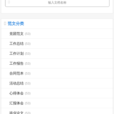
范文分类
党团范文
(53)
工作总结
(53)
工作计划
(53)
工作报告
(53)
合同范本
(53)
活动总结
(53)
心得体会
(53)
汇报体会
(53)
毕业论文
(53)