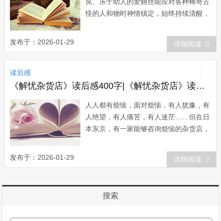
良、乐于助人的爱丽丝能应对各种稀奇古
怪的人和物时神情镇定，始终持续清醒，
坚持自己的价值观，持续自己的尊严、良
知和人格。下面是的小编为你们整理的文
发布于：2026-01-29
详细阅读
章，希望你们能够喜欢 《爱丽丝梦游
奇境记》读后感作文300字 你知道一
读后感
个小女孩的梦有多荒诞无稽吗?在一个很
热的下...
《解忧杂货店》读后感400字|《解忧杂货店》读后感1000字5篇
人人都有烦恼，面对烦恼，有人犹豫，有
人绝望，有人痛苦，有人迷茫……但在日
本东京，有一家能够咨询烦恼的杂货店，
那就是浪夭杂货店……下面是的小编为你
们整理的文章，希望你们能够喜欢
发布于：2026-01-29
详细阅读
《解忧杂货店》读后感1000字 清
晨，金色的阳光洒在我的书桌...
搜索