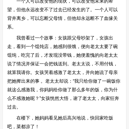
一个人可以改变他的现状，可以改变他未来的希
望，但他永远改变不了过去已经发生的了。一个人可以
背井离乡，可以忘断父母情，但他却永远断不了血缘关
系。
我曾看过一个故事：女孩跟父母吵架了，女孩出
走，看到一个馄饨店，她感到很饿，便向老太太要了碗
馄饨，吃完了后，才发现没带钱，她便羞愧的向老太太
说了情况并保证一会把钱送到。老太太说，不用付钱，
就算我请你。女孩哭着感激了老太太，并向她说了母亲
把她撵出来的事 。老太太却说：“我只给你做了一碗饭你
就这么感激我，你妈妈给你做了那么多年的饭，你为什
么不感激她呢？”女孩恍然大悟，谢了老太太，向家狂奔
过去。
在楼下，她妈妈看见她后高兴地说，快回家吃饭
吧，菜都凉了！