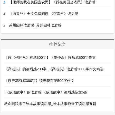
3
【唐师曾我在美国当农民】《我在美国当农民》读后感
4
《绾青丝》全文免费阅读|《绾青丝》读后感
5
苏州园林读后感_苏州园林读后感
推荐范文
【读《伤仲永》有感500字】《伤仲永》读后感500字作文
《高老头》的读后感200字_《高老头》读后感2000字作文精选
【读养花有感300字】读养花有感500字作文
[《成语故事》的读后感]《成语故事》读后感范文5篇
救命啊狼来了绘本故事读后感_绘本故事狼来了读后感五篇