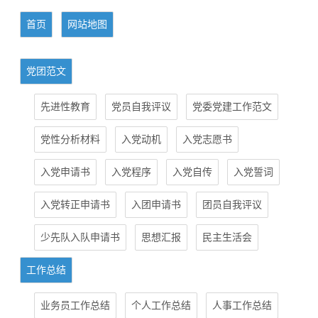
首页
网站地图
党团范文
先进性教育
党员自我评议
党委党建工作范文
党性分析材料
入党动机
入党志愿书
入党申请书
入党程序
入党自传
入党誓词
入党转正申请书
入团申请书
团员自我评议
少先队入队申请书
思想汇报
民主生活会
工作总结
业务员工作总结
个人工作总结
人事工作总结