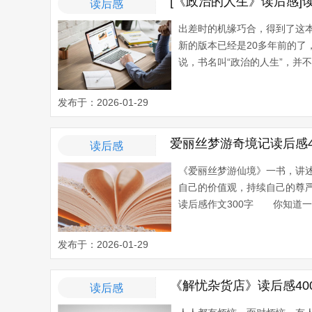
[《政治的人生》读后感
读后感
出差时的机缘巧合，得到了这
新的版本已经是20多年前的
说，书名叫“政治的人生”，并不
发布于：2026-01-29
爱丽丝梦游奇境记读后感4
读后感
《爱丽丝梦游仙境》一书，讲
自己的价值观，持续自己的尊
读后感作文300字 你知道一
发布于：2026-01-29
《解忧杂货店》读后感400
读后感