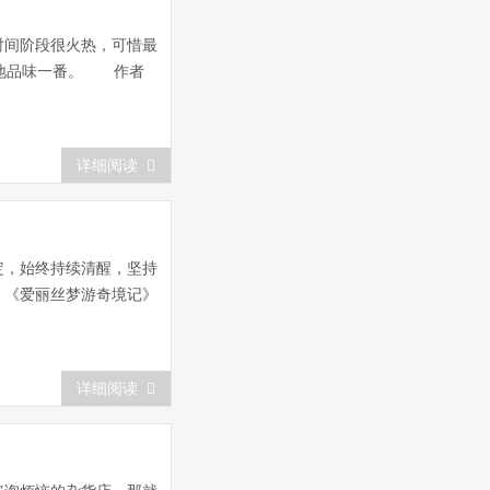
时间阶段很火热，可惜最
细地品味一番。 作者
详细阅读
定，始终持续清醒，坚持
 《爱丽丝梦游奇境记》
详细阅读