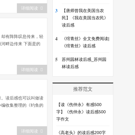
详细阅读
3
【唐师曾我在美国当农
民】《我在美国当农民》
读后感
，却有阵阵叹息传来，轻
4
《绾青丝》全文免费阅读|
河畔边传来 下面是的
《绾青丝》读后感
5
苏州园林读后感_苏州园
林读后感
详细阅读
推荐范文
章。读后感也可以叫做读
【读《伤仲永》有感500
小编收集整理的《钓鱼的
字】《伤仲永》读后感500
字作文
详细阅读
《高老头》的读后感200字