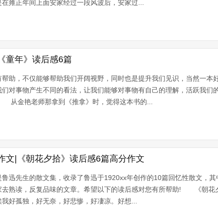
在雍正年间上面安家经过一段风波后，安家过...
《童年》读后感6篇
有帮助，不仅能够帮助我们开阔视野，同时也是提升我们见识，当然一本
我们对事物产生不同的看法，让我们能够对事物有自己的理解，活跃我们
从金艳老师那拿到《推拿》时，觉得这本书的...
作文|《朝花夕拾》读后感6篇高分作文
鲁迅先生的散文集，收录了鲁迅于1920xx年创作的10篇回忆性散文，
家去熟读，反复品味的文章。希望以下的读后感对您有所帮助! 《朝
我好孤独，好无奈，好悲惨，好凄凉。好想...