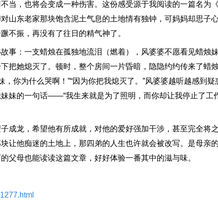
当，也将会变成一种伤害。这份感受源于我阅读的一篇名为《
却对山东老家那块饱含泥土气息的土地情有独钟，可妈妈却思子
一蹶不振，再没有了往日的精气神了。
事：一支蜡烛在孤独地流泪（燃着），风婆婆不愿看见蜡烛妹
一下把她熄灭了。顿时，整个房间一片昏暗，隐隐约约传来了蜡
妹，你为什么哭啊！”“因为你把我熄灭了。”风婆婆越听越感到
妹妹的一句话——“我生来就是为了照明，而你却让我停止了工作
成龙，希望他有所成就，对他的爱好强加干涉，甚至完全将之
那块让他痴迷的土地上，那四弟的人生也许就会被改写。是母亲
下的父母也能读读这篇文章，好好体验一番其中的滋与味。
61277.html