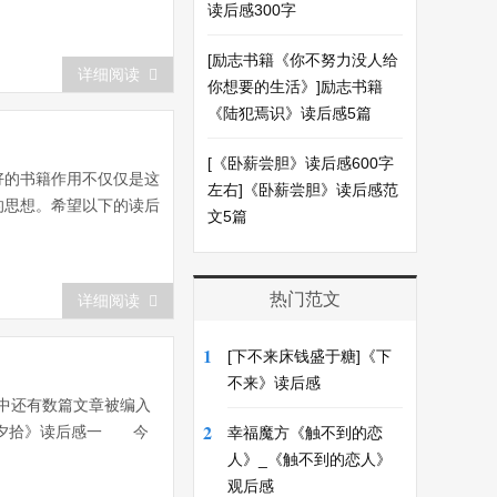
读后感300字
[励志书籍《你不努力没人给
详细阅读
你想要的生活》]励志书籍
《陆犯焉识》读后感5篇
[《卧薪尝胆》读后感600字
好的书籍作用不仅仅是这
左右]《卧薪尝胆》读后感范
的思想。希望以下的读后
文5篇
热门范文
详细阅读
1
[下不来床钱盛于糖]《下
不来》读后感
其中还有数篇文章被编入
2
花夕拾》读后感一 今
幸福魔方《触不到的恋
人》_《触不到的恋人》
观后感