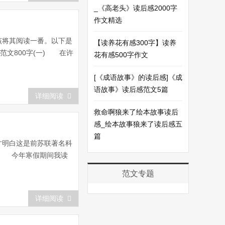
_《高老头》读后感2000字
作文精选
该将其阅读一番。以下是
【读养花有感300字】读养
文800字(一) 在许
花有感500字作文
[《成语故事》的读后感]《成
语故事》读后感范文5篇
详细阅读
救命啊狼来了绘本故事读后
感_绘本故事狼来了读后感五
篇
才明白这是前苏联著名科
感 今年寒假期间我读
范文专题
详细阅读