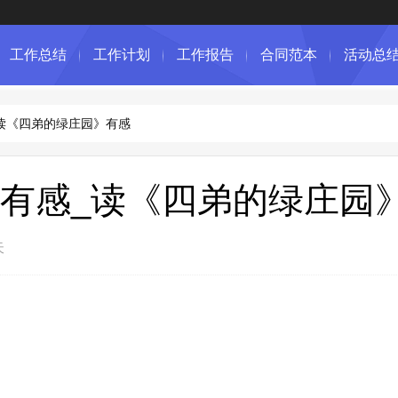
工作总结
工作计划
工作报告
合同范本
活动总
读《四弟的绿庄园》有感
有感_读《四弟的绿庄园
天