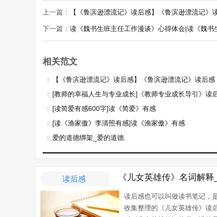
上一篇：
【《鲁滨逊漂流记》读后感】《鲁滨逊漂流记》
下一篇：
读《魏书生班主任工作漫谈》心得体会|读《魏书
相关范文
【《鲁滨逊漂流记》读后感】《鲁滨逊漂流记》读后感
[教师的幸福人生与专业成长]《教师专业成长导引》读
[读简爱有感600字]读《简爱》有感
[读《渔家傲》李清照有感]读《渔家傲》有感
爱的道德绑架_爱的道德
《儿女英雄传》名词解释
读后感
读后感也可以叫做读书笔记，
收集整理的《儿女英雄传》读