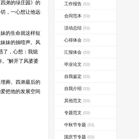
四弟的绿庄园》的
工作报告
(53)
心切，一心想让他远
合同范本
(53)
活动总结
(53)
妹的生命就这样短
心得体会
(53)
烛妹妹的抽噎声。风
疑惑了，心想：我熄
汇报体会
(53)
。”解开了风婆婆
毕业论文
(53)
自我鉴定
(53)
埋葬。四弟最后的
自我介绍
(53)
的爱把他的发展空间
其他范文
(53)
专题范文
(53)
中秋节专题
(53)
国庆节专题
(53)