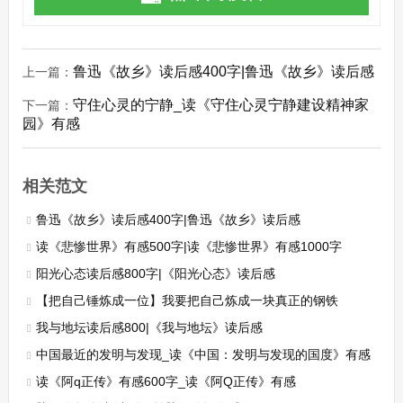
鲁迅《故乡》读后感400字|鲁迅《故乡》读后感
上一篇：
守住心灵的宁静_读《守住心灵宁静建设精神家
下一篇：
园》有感
相关范文
鲁迅《故乡》读后感400字|鲁迅《故乡》读后感
读《悲惨世界》有感500字|读《悲惨世界》有感1000字
阳光心态读后感800字|《阳光心态》读后感
【把自己锤炼成一位】我要把自己炼成一块真正的钢铁
我与地坛读后感800|《我与地坛》读后感
中国最近的发明与发现_读《中国：发明与发现的国度》有感
读《阿q正传》有感600字_读《阿Q正传》有感