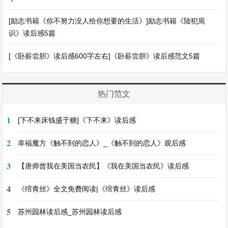
[励志书籍《你不努力没人给你想要的生活》]励志书籍《陆犯焉
识》读后感5篇
[《卧薪尝胆》读后感600字左右]《卧薪尝胆》读后感范文5篇
热门范文
1
[下不来床钱盛于糖]《下不来》读后感
2
幸福魔方《触不到的恋人》_《触不到的恋人》观后感
3
【唐师曾我在美国当农民】《我在美国当农民》读后感
4
《绾青丝》全文免费阅读|《绾青丝》读后感
5
苏州园林读后感_苏州园林读后感