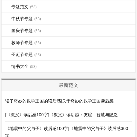
专题范文
(53)
中秋节专题
(53)
国庆节专题
(53)
教师节专题
(53)
圣诞节专题
(53)
情书大全
(53)
最新范文
读了奇妙的数学王国的读后感|关于奇妙的数学王国读后感
[《教父》读后感100字]《教父》读后感：友谊、智慧与隐忍
《地震中的父与子》读后感100字|《地震中的父与子》读后感300
字