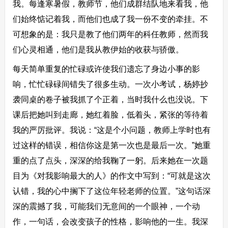
我。每逢寒暑假，教师节，他们成群结队地来看我，他
们始终惦记着我，而他们也成了我一份不变的牵挂。不
可想象的是：我只是教了他们两年的科任教师，然而我
们心灵相通，他们是我从教伊始的收获与骄傲。
每天简单重复的忙碌或许使我们遗忘了身边小事的影
响，忙忙碌碌间错失了很多生动。一次小考试，杨婷抄
袭同桌的卷子被我抓了个正着，当时我什么也没说。下
课后把她叫到走廊，她红着脸，低着头，紧张的等待着
我的严厉批评。我说：“这是个小问题，教师上学时也有
过这样的错误，相信你这是第一次也是最后一次。”她重
重的点了点头，深深的给我鞠了一躬。后来她在一次题
目为《对我影响最大的人》的作文中写到：“可就是这次
认错，我的心中搁下了这位年轻老师的位置。”这句话深
深的震撼了我，可能我们无意间的一个眼神，一个动
作，一句话，会改变孩子的性格，影响他的一生。我深