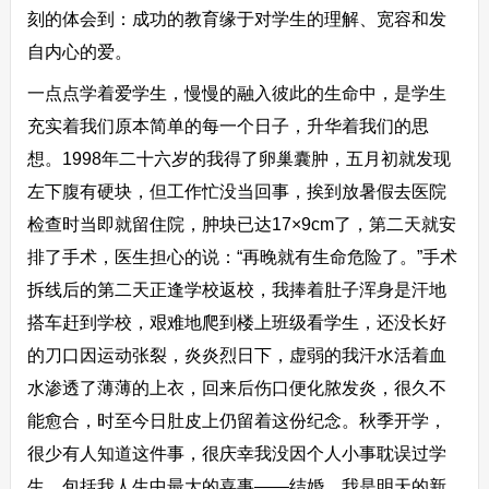
刻的体会到：成功的教育缘于对学生的理解、宽容和发
自内心的爱。
一点点学着爱学生，慢慢的融入彼此的生命中，是学生
充实着我们原本简单的每一个日子，升华着我们的思
想。1998年二十六岁的我得了卵巢囊肿，五月初就发现
左下腹有硬块，但工作忙没当回事，挨到放暑假去医院
检查时当即就留住院，肿块已达17×9cm了，第二天就安
排了手术，医生担心的说：“再晚就有生命危险了。”手术
拆线后的第二天正逢学校返校，我捧着肚子浑身是汗地
搭车赶到学校，艰难地爬到楼上班级看学生，还没长好
的刀口因运动张裂，炎炎烈日下，虚弱的我汗水活着血
水渗透了薄薄的上衣，回来后伤口便化脓发炎，很久不
能愈合，时至今日肚皮上仍留着这份纪念。秋季开学，
很少有人知道这件事，很庆幸我没因个人小事耽误过学
生，包括我人生中最大的喜事——结婚。我是明天的新