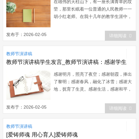
在雄伟的天柱山下，有一座长满青草的坟
茔，那里长眠着一位普通的人民教师一一
胡小红老师。在我十几年的教学生涯中，
她像一盏永不熄灭的明灯，照亮我前进的
道路。 那是1993年的夏天，我刚从
发布于：2026-02-05
详细阅读
宜昌教院进修回来，被安排到胡老师班上
代语文。也就是在那一年，她失去了35岁
教师节演讲稿
才生育的、也是她唯一的儿子。生命之柱
轰然倒...
教师节演讲稿学生发言_教师节演讲稿：感谢学生
感谢明月，照亮了夜空；感谢朝霞，捧出
了黎明；感谢春风，融化了冰雪；感谢大
地，抚育了生灵。感谢生活，感谢和平，
感谢这一切一切这所有，感谢这美好的所
有。这是我最喜欢的一首歌《感谢你》，
发布于：2026-02-05
详细阅读
每当这首歌在耳边响起，就让我情不自禁
的想起曾给予我帮助的人们。尤其在我担
教师节演讲稿
任班主任工作的这两年来，更是有许多人
给予了我无私...
[爱铸师魂 用心育人]爱铸师魂