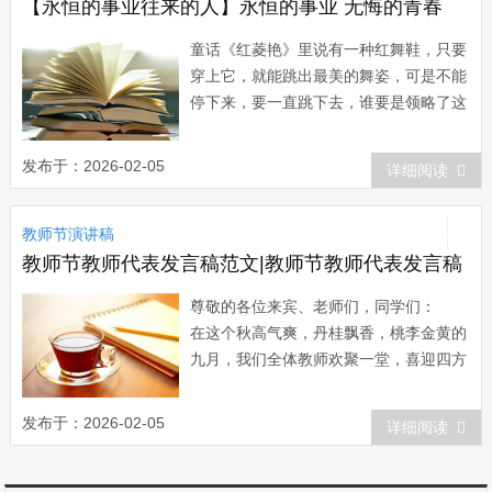
界…… 啊，有了您...
【永恒的事业往来的人】永恒的事业 无悔的青春
童话《红菱艳》里说有一种红舞鞋，只要
穿上它，就能跳出最美的舞姿，可是不能
停下来，要一直跳下去，谁要是领略了这
跳舞的快乐，谁就会一生一世都喜欢这双
红舞鞋。吴教师就是一位“红舞鞋”的痴迷
发布于：2026-02-05
详细阅读
者，只不过她的舞台是三尺讲台。 而
今，物是人非。听到吴玲老师去世的消
教师节演讲稿
息，我落泪了，老师们落泪了，学生们落
泪...
教师节教师代表发言稿范文|教师节教师代表发言稿
尊敬的各位来宾、老师们，同学们：
在这个秋高气爽，丹桂飘香，桃李金黄的
九月，我们全体教师欢聚一堂，喜迎四方
嘉宾，共庆教师佳节。在此，我谨代表全
体教师，向一直关心、支持教育事业的各
发布于：2026-02-05
详细阅读
位来宾表示衷心的感谢！ 从1985年
第一个教师节至今，二十年的时光匆匆而
过，也正是这二十个由鲜花和掌声、关注