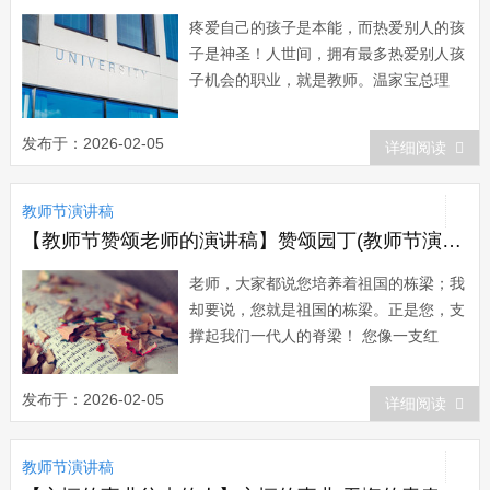
疼爱自己的孩子是本能，而热爱别人的孩
子是神圣！人世间，拥有最多热爱别人孩
子机会的职业，就是教师。温家宝总理
说：“没有对孩子的爱，就没有教育。可
以说，老师是蜡烛，在孩子们心里点燃希
发布于：2026-02-05
详细阅读
望，并且照亮他们的一生”。是啊，关
心、爱护学生是教师的天职，爱为师德之
教师节演讲稿
本，无爱则无教育。植根于爱是处理好师
生关系的...
【教师节赞颂老师的演讲稿】赞颂园丁(教师节演讲稿)
老师，大家都说您培养着祖国的栋梁；我
却要说，您就是祖国的栋梁。正是您，支
撑起我们一代人的脊梁！ 您像一支红
烛，为后辈献出了所有的热和光！您的品
格和精神，可以用两个字就是－－燃烧！
发布于：2026-02-05
详细阅读
不停的燃烧！ 您讲的课，是那样丰富多
采，每一个章节都仿佛在我面前打开了一
教师节演讲稿
扇窗户，让我看到了一个斑斓的新世