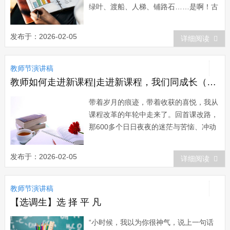
绿叶、渡船、人梯、铺路石……是啊！古
往今来，伟人、学者、战将、豪杰，哪一
个不是出自教师的熏陶；理论、学说、发
发布于：2026-02-05
详细阅读
明、创造，哪一件不包含着教师的辛劳？
他们身在三尺讲台，心怀莘莘学子，为人
教师节演讲稿
们启迪蒙昧的心扉，拓开智慧的泉
流；“春蚕到死丝方...
教师如何走进新课程|走进新课程，我们同成长（教师节演讲）
带着岁月的痕迹，带着收获的喜悦，我从
课程改革的年轮中走来了。回首课改路，
那600多个日日夜夜的迷茫与苦恼、冲动
与理智、辛劳与收获，令我百感交集。当
新一轮课程改革实验的潮头涌来时，我有
发布于：2026-02-05
详细阅读
幸成了学校的第一批弄潮儿。回想两年
前，当自己带着贫乏的知识和经验真正置
教师节演讲稿
身于课改大潮，一切都感到新鲜，同时又
是无知...
【选调生】选 择 平 凡
“小时候，我以为你很神气，说上一句话