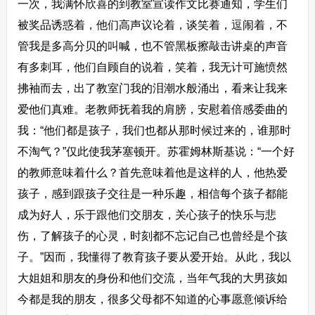
一次，我满怀欣喜的到教室宣读作文比赛通知，学生们
被奖品诱惑着，他们高声议论着，谈笑着，逗闹着，不
管我是多高分贝的叫喊，也不管黑板擦敲击讲桌的声音
有多刺耳，他们自顾自的说着，笑着，我无计可施愤然
拂袖而去，出了教室门我的泪潮水般涌出，看来让我来
爱他们真难。老教师抚着我的肩膀，安慰着倍感委曲的
我：“他们都是孩子，我们也都从那时候过来的，谁那时
不淘气？”仅此使我茅塞顿开。苏霍姆林斯基说：“一个好
的教师意味着什么？首先意味着他是这样的人，他热爱
孩子，感到跟孩子交往是一种乐趣，相信每个孩子都能
成为好人，乐于跟他们交朋友，关心孩子的快乐与悲
伤，了解孩子的心灵，时刻都不忘记自己也曾经是个孩
子。”因而，我懂得了教育孩子要从爱开始。从此，我以
大姐姐和朋友的身份和他们交流，当年气我的大男孩如
今都是我的朋友，很多父母都不知道的心事愿意倾诉给