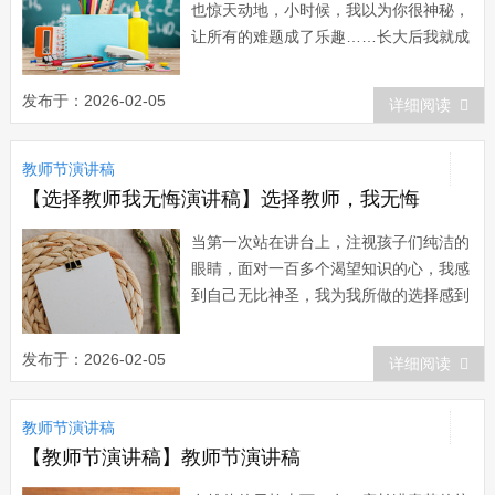
也惊天动地，小时候，我以为你很神秘，
让所有的难题成了乐趣……长大后我就成
了你……”一首优美的歌曲，使我充满了
对教师、对教育事业的热切向往，九二年
发布于：2026-02-05
详细阅读
初中毕业之际，我毫不犹豫地报考了师
范。同学们都笑我没出息，干嘛不读重点
教师节演讲稿
高中，上大学，光宗耀祖？…… 三年
师范的学习生活...
【选择教师我无悔演讲稿】选择教师，我无悔
当第一次站在讲台上，注视孩子们纯洁的
眼睛，面对一百多个渴望知识的心，我感
到自己无比神圣，我为我所做的选择感到
骄傲和自豪。从走上教师工作岗位时开
始，我心中充满无数的激情和壮志。我暗
发布于：2026-02-05
详细阅读
暗对自己说：“我要无愧于自己的教师身
份。”每天我都带着喜悦的心情走入课
教师节演讲稿
堂，把自己的知识有计划地传授给孩子
们，课堂上的和谐成...
【教师节演讲稿】教师节演讲稿