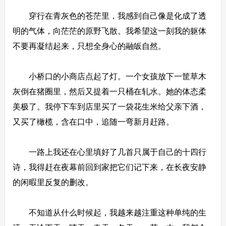
穿行在青灰色的苍茫里，我感到自己像是化成了透
明的气体，向茫茫的原野飞散。我希望这一刻我的躯体
不要再凝结起来，只想全身心的融皈自然。
小桥口的小商店点起了灯。一个女孩放下一筐草木
灰倒在猪圈里，然后又提着一只桶在轧水。她的体态柔
美极了。我停下车到店里买了一袋花生米给父亲下酒，
又买了橄榄，含在口中，追随一弯新月赶路。
一路上我还在心里填好了几首只属于自己的十四行
诗，我得赶在夜幕前回到家把它们记下来，在长夜安静
的闲暇里反复的删改。
不知道从什么时候起，我越来越注重这种单纯的生