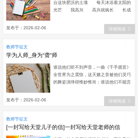
台这块肥沃的土壤 每天沐浴着太阳的
光芒 我高兴 高兴就疯长 长成
一株 向日葵 深情地把太阳守
望 一轮 一轮 新鲜而明亮 把
发布于：2026-02-06
详细阅读
我的一生照得晶莹而多芒 于是 便
有一株苍翠欲滴的希望 和 一轮喷薄
教师节征文
而出的理想 许个愿吧 对着太阳许
个愿吧 趁着年...
学为人师_身为“聋”师
谁说他们听不到声音，一曲《千手观音》
全世界为之震惊，这天籁之音被他们灵巧
的舞姿演绎得惟妙惟肖；谁说他们不能言
语，指间飞舞间跳动的是一串串美妙绝伦
的音符，这是无声的语言，这是发自心灵
发布于：2026-02-06
详细阅读
的声音。 他们走在人熙嘈杂的大街
上，你不会发现他们任何异样。同样的青
教师节征文
春，同样的朝气，健步如飞，神采飞扬。
但当你发现一声...
[一封写给天堂儿子的信]一封写给天堂老师的信