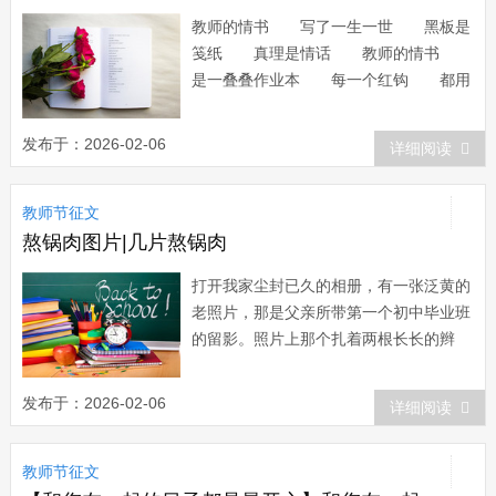
教师的情书 写了一生一世 黑板是
笺纸 真理是情话 教师的情书
是一叠叠作业本 每一个红钩 都用
心写好 每一句批语 是爱的表
达 教师的情书 是一张张童稚的
发布于：2026-02-06
详细阅读
脸 心灵的扉页 写进崇高的理
想 深深的报答...
教师节征文
熬锅肉图片|几片熬锅肉
打开我家尘封已久的相册，有一张泛黄的
老照片，那是父亲所带第一个初中毕业班
的留影。照片上那个扎着两根长长的辫
子，穿着花格短衬衫的大姑娘，便是我的
启蒙恩师廖先翠老师。 1978年的秋
发布于：2026-02-06
详细阅读
天，是多雨的季节。已近8岁的我踏上了
期盼已久的求学征程。报名的新生太多，
教师节征文
廖老师只好让我们数木棍来决定我们的去