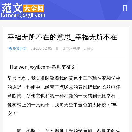
幸福无所不在的意思_幸福无所不在
教师节征文
2026-02-05
网络整理
晴天
【fanwen.jxxyjl.com--教师节征文】
早晨七点，我会准时骑着我的黄色小车飞驰在家和学校
的原野，料峭中已经带了点暖意的春风把我的长丝巾任
意吹拂，仿佛它也和我一样在新的一天感到无比幸福，
像树梢上的一只燕子，我向天空中金色的太阳说：“早
安！”
同一条路上，总会遇见上学的学生和一些熟识的农