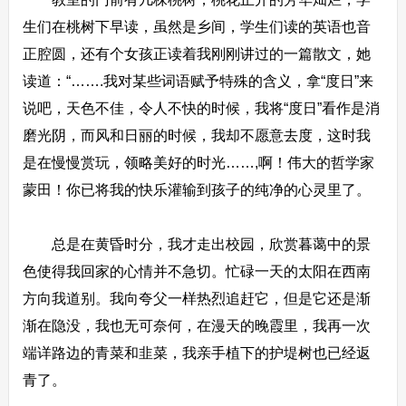
生们在桃树下早读，虽然是乡间，学生们读的英语也音
正腔圆，还有个女孩正读着我刚刚讲过的一篇散文，她
读道：“…….我对某些词语赋予特殊的含义，拿“度日”来
说吧，天色不佳，令人不快的时候，我将“度日”看作是消
磨光阴，而风和日丽的时候，我却不愿意去度，这时我
是在慢慢赏玩，领略美好的时光……,啊！伟大的哲学家
蒙田！你已将我的快乐灌输到孩子的纯净的心灵里了。
总是在黄昏时分，我才走出校园，欣赏暮蔼中的景
色使得我回家的心情并不急切。忙碌一天的太阳在西南
方向我道别。我向夸父一样热烈追赶它，但是它还是渐
渐在隐没，我也无可奈何，在漫天的晚霞里，我再一次
端详路边的青菜和韭菜，我亲手植下的护堤树也已经返
青了。