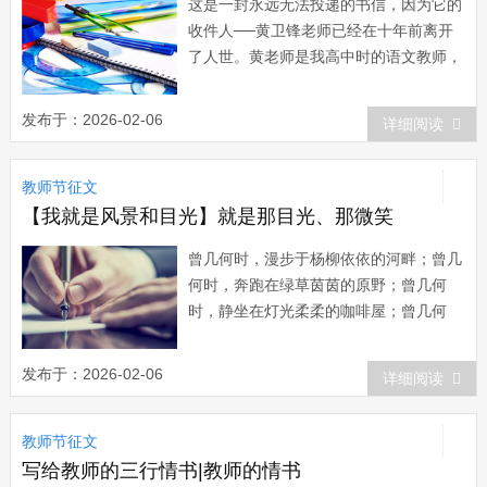
这是一封永远无法投递的书信，因为它的
收件人──黄卫锋老师已经在十年前离开
了人世。黄老师是我高中时的语文教师，
1996年暑假来临前的一天，因为脑溢
血，他永远的倒下了，从此不再站起来。
发布于：2026-02-06
详细阅读
那年，还差9天就是他43周岁的生
日。 记得那天上午，黄老师给我们上
教师节征文
好语文课，还摸过一生病同学的额头，看
他发不发烧，并叮...
【我就是风景和目光】就是那目光、那微笑
曾几何时，漫步于杨柳依依的河畔；曾几
何时，奔跑在绿草茵茵的原野；曾几何
时，静坐在灯光柔柔的咖啡屋；曾几何
时，流浪在春雨淅淅的街头……诸多的曾
经都是为了追求那海阔天空的胸怀，都是
发布于：2026-02-06
详细阅读
为了蕴造那敞仰已久的气质，但是面处勾
心斗角、尔虞我诈的复杂的社会，我不得
教师节征文
不败下阵来。但是，就是那多情的目光，
那美丽的微笑，否...
写给教师的三行情书|教师的情书