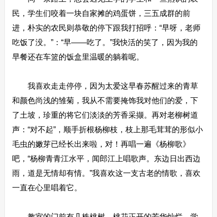
民，学生们咬着一块自家摊的鸡蛋饼，三五成群的前
进，朴实的农民则恭敬的停下跟我打招呼：“早呀，老师
吃饭了没。”：“早——吃了。”我快活的笑了，因为我的
早餐还在车篮的饭盒里温暖的躺着呢。
我喜欢走走停停，因为太爱这早春苏醒过来的青草
和颜色尚浅的雏菊，我从不需要掩饰我对他们的爱，下
了土坡，珍重的将它们淡淡的芳香采撷。再对老柳树道
声：“对不起”，顺手折根杨柳枝，枝上那毛茸茸的形似小
毛虫的嫩芽已经长出来啦，对！再唱一遍《杨柳歌》
吧，“杨柳青青江水平，闻郎江上唱歌声。东边日出西边
雨，道是无情却有情。”我喜欢这一支古老的情歌，喜欢
一直在心里唱着它。
教室的门前有几株桃树，桃花正开的芳华灿烂，学