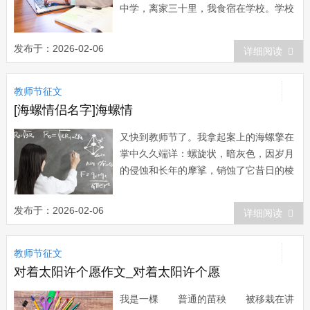
中学，离家三十里，我食宿在学校。学校
当时的条件就是那片贫穷土地的真实写
照，我们每天吃着粗黑的馒头，没有任何
发布于：2026-02-06
详细阅读
蔬菜。冬天的时候，宿舍里的温度和室外
相差无几，我们钻在被窝里连衣服也不敢
教师节征文
脱，蜷缩着身子，一夜一夜地当“团长”...
[海螺情侣名字]海螺情
又快到教师节了。我拿起案上的海螺擎在
掌中久久端详：螺旋状，暗灰色，因岁月
的侵蚀和长年的摩挲，销蚀了它昔日的棱
角，幽幽的泛光；贴近耳畔，依然是
那“呼呼”的海啸声。一个严厉的声音仿佛
发布于：2026-02-06
详细阅读
响起：“那不是海啸的声音，那是你耳朵
里血液流动的声音，是你生命的回
教师节征文
响！”程老师？！我的高中班主任程大鑫
老师。 程老师是我...
对着太阳许个愿作文_对着太阳许个愿
我是一棵 普通的苗秧 被移栽在讲