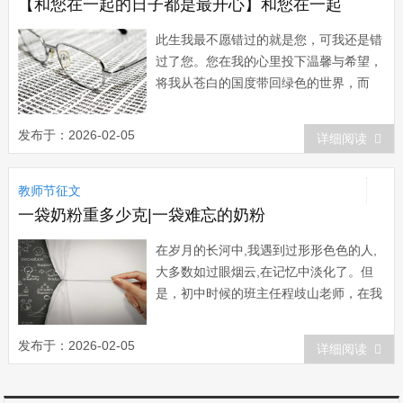
留。看到前面...
【和您在一起的日子都是最开心】和您在一起
此生我最不愿错过的就是您，可我还是错
过了您。您在我的心里投下温馨与希望，
将我从苍白的国度带回绿色的世界，而
您，却在这绿色的世界里凋零。可是，老
师，学生依然会和您在一起。 ――写
发布于：2026-02-05
详细阅读
在前面 老师，我对您的爱，因为仅
存，所以纯粹。 我一个人坐在楼顶
教师节征文
上。凝视着远方，猜测着远方天空下所生
长着的人和事物，猜...
一袋奶粉重多少克|一袋难忘的奶粉
在岁月的长河中,我遇到过形形色色的人,
大多数如过眼烟云,在记忆中淡化了。但
是，初中时候的班主任程歧山老师，在我
的脑海里却留下深深的烙印，每每夜深人
静，初中的往事就象发生在昨日一般历历
发布于：2026-02-05
详细阅读
在目，他给我的关心和呵护，让我体会到
了父母般的慈爱，回忆起来倍感温馨。最
让我不能忘怀的是程老师送给我的一袋奶