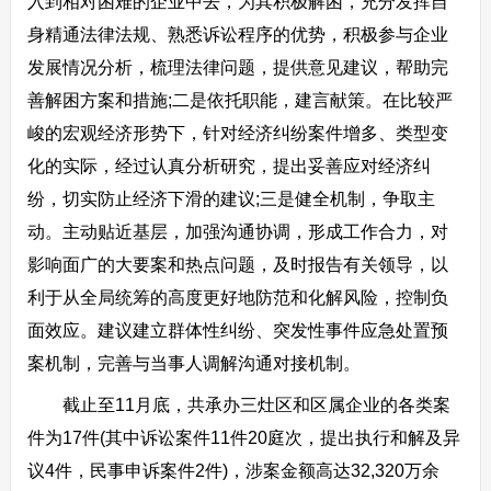
入到相对困难的企业中去，为其积极解困，充分发挥自
身精通法律法规、熟悉诉讼程序的优势，积极参与企业
发展情况分析，梳理法律问题，提供意见建议，帮助完
善解困方案和措施;二是依托职能，建言献策。在比较严
峻的宏观经济形势下，针对经济纠纷案件增多、类型变
化的实际，经过认真分析研究，提出妥善应对经济纠
纷，切实防止经济下滑的建议;三是健全机制，争取主
动。主动贴近基层，加强沟通协调，形成工作合力，对
影响面广的大要案和热点问题，及时报告有关领导，以
利于从全局统筹的高度更好地防范和化解风险，控制负
面效应。建议建立群体性纠纷、突发性事件应急处置预
案机制，完善与当事人调解沟通对接机制。
截止至11月底，共承办三灶区和区属企业的各类案
件为17件(其中诉讼案件11件20庭次，提出执行和解及异
议4件，民事申诉案件2件)，涉案金额高达32,320万余