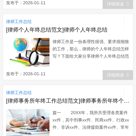
发布于：2026-01-11
详细阅读
度总结，供大家阅读与参考。执业律师年
度总结(一) 岁月流转，不知不觉间，
律师工作总结
进入震宇震这个团队已经是第4个年头
了。4...
[律师个人年终总结范文]律师个人年终总结
律师工作是一份条理性很强、要求很细致
的工作，那么，律师的个人年终总结怎样
写？下面给大家分享律师个人年终总结范
文，欢迎借鉴！律师个人年终总结1
不知不觉来律所实习已满一年，这一年的
发布于：2026-01-11
详细阅读
实习律师工作总结真是不知从何落笔，也
觉得自己虽有感触，但无法言深。不过，
律师工作总结
无论如何，也确实应该有所总结，有所反
思。...
[律师事务所年终工作总结范文]律师事务所年终个人工作总结三篇
篇一 20XX年，我所共受理各类案件
xx件，其中刑事xx件、民商xx件、行政xx
件、非诉xx件、法律援助案件xx件、常年
法律顾问xx家，业务收入xx万元。现将上