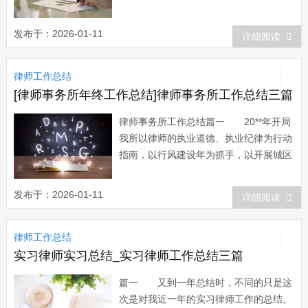
给我们每一给人365个脚印，每一个脚印
都是一部充满不同感情色彩的故事，留给
发布于：2026-01-11
详细阅读
我们无限的回忆。XX年对自己来说是非
常幸运的，七月份告别了大学校园，使自
律师工作总结
己的社会角色发生了根本的变化，也切实
的感受...
[律师事务所年终工作总结]律师事务所工作总结三篇
律师事务所工作总结篇一 20**年开局
我所以律师的执业道德、执业纪律为行动
指南，以行风建设年为抓手，以开展城区
律师进社区，农村巡访律师活动为契机，
紧紧围绕发展主题，准确把握公平正义的
发布于：2026-01-11
详细阅读
内涵与构建和谐社会的目标要求，狠抓律
师队伍建设，以“坚持信念、精通业务、
律师工作总结
维护正义、恪守诚信”的高素质律师队伍
为宗...
实习律师实习总结_实习律师工作总结三篇
篇一 又到一年总结时，不同的只是这
次是对我近一年的实习律师工作的总结。