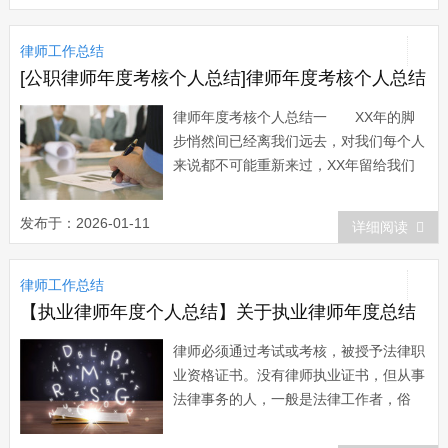
律师工作总结
[公职律师年度考核个人总结]律师年度考核个人总结
律师年度考核个人总结一 XX年的脚
步悄然间已经离我们远去，对我们每个人
来说都不可能重新来过，XX年留给我们
每一给人365个脚印，每一个脚印都是一
部充满不同感情色彩的故事，留给我们无
发布于：2026-01-11
详细阅读
限的回忆。XX年对自己来说是非常幸运
的，七月份告别了大学校园，使自己的社
律师工作总结
会角色发生了根本的变化，也切实的感受
到了来...
【执业律师年度个人总结】关于执业律师年度总结
律师必须通过考试或考核，被授予法律职
业资格证书。没有律师执业证书，但从事
法律事务的人，一般是法律工作者，俗
称“公民代理”、“黑律师”，而不能叫作律
师。下面是小编给大家分享的执业律师年