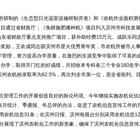
研制的《生态型日光温室设施研制开发》和《农机作业面积测
项目通过省财政厅；《免耕施肥播种机》项目列入滨州市科技发
山东省财政厅重点支持推广项目，获补助经费15万元。成跃乐同
功奖励，王欢成同志获滨州市星火优秀青年奖，市农机所被市人
学管理，努力提高办学质量，在激烈的生源竞争中取得了可喜的成
办学，取得开门红的好成绩，共招收本专科各三个专业160名学
滨州农机校录取率为62.5%，再次列全市第一位，居全省前列。
管理工作的开展创造良好的舆论环境。今年继续实施农机化信息
取月统计、季通报、年总评的办法，促进了农机信息宣传工作的
用农机信息31条；在滨州日报、滨州电视台分别采用农机信息12
充分展现了滨州农机化工作的新形象，确保了滨州农机化信息宣传