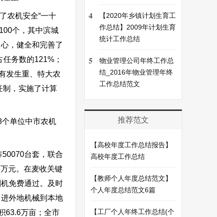
4
了农机安全“一十
【2020年乡镇计划生育工
作总结】2009年计划生育
100个，其中滨城
统计工作总结
中心，健全和完善了
5
占任务数的121%；
物业管理公司年终工作总
结_2016年物业管理年终
，没有发生重、特大农
工作总结范文
任制，实施了计算
推荐范文
8个单位中市农机
【高校年度工作总结报告】
0070台套，联合
高校年度工作总结
43万元。在麦收关键
【教师个人年度总结范文】
割机免费通过。及时
个人年度总结范文6篇
引进外地机械到本地
【工厂个人年终工作总结(个
63.6万亩；全市