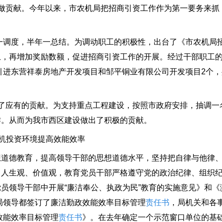
贡献。今年以来，市农机局把招商引资工作作为第一要务来抓
一调度，半年一总结。为调动职工的积极性，出台了《市农机局
上，再增加奖励数额，促进招商引资工作的开展。经过干部职工
；引进东营祥泰房地产开发项目和邹平铜业有限公司开发项目2个
应有的贡献。为支持重点工程建设，按照市政府安排，抽调一
作。从而为我市西区建设做出了积极的贡献。
机投资环境提高效能效率
德教育，提高领导干部的思想道德水平，坚持把自律与他律、
、人生观、价值观，教育党员干部严格遵守党的政治纪律、组织
员领导干部中开展“廉洁奉公、执政为民”教育的实施意见》和《
。局领导都签订了廉洁勤政效能效率目标管理
责任书
，局机关和各
效能效率目标管理
责任书
》。在去年确定一个示范窗口单位的基