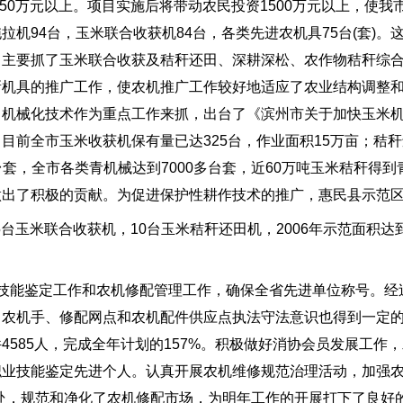
50万元以上。项目实施后将带动农民投资1500万元以上，使我市
机94台，玉米联合收获机84台，各类先进农机具75台(套)。
，主要抓了玉米联合收获及秸秆还田、深耕深松、农作物秸秆综
新机具的推广工作，使农机推广工作较好地适应了农业结构调整
田机械化技术作为重点工作来抓，出台了《滨州市关于加快玉米
前全市玉米收获机保有量已达325台，作业面积15万亩；秸秆
0台套，全市各类青机械达到7000多台套，近60万吨玉米秸秆得到
出了积极的贡献。为促进保护性耕作技术的推广，惠民县示范区
台玉米联合收获机，10台玉米秸秆还田机，2006年示范面积达
能鉴定工作和农机修配管理工作，确保全省先进单位称号。经
，农机手、修配网点和农机配件供应点执法守法意识也得到一定
585人，完成全年计划的157%。积极做好消协会员发展工作，发
职业技能鉴定先进个人。认真开展农机维修规范治理活动，加强
21处，规范和净化了农机修配市场，为明年工作的开展打下了良好