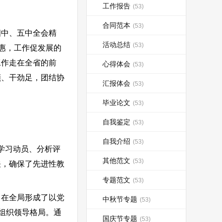
工作报告
(53)
合同范本
(53)
中、五中全会精
活动总结
(53)
惠，工作促发展的
工作走在全省的前
心得体会
(53)
顺、干劲足，团结协
汇报体会
(53)
毕业论文
(53)
自我鉴定
(53)
自我介绍
(53)
学习动员、分析评
其他范文
(53)
关，确保了先进性教
专题范文
(53)
在全局形成了以党
中秋节专题
(53)
组织领导格局。通
国庆节专题
(53)