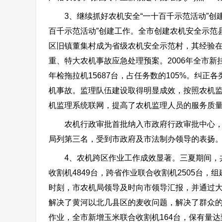
3、继续抓好农机安全“一十百千示范活动”创建
百千示范活动”创建工作。全市创建农机安全示范县
区旧镇董集村成为省级农机安全示范村，其经验
重、特大农机事故应急处理预案。2006年全市新挂
年检拖拉机15687台，占任务数的105%。纠正各
机事故。监理队伍建设取得明显成效，按照农机监
机监理系统联网，提高了农机监理人员的服务质
农机行政审批首批纳入市政府行政审批中心，农
局列第三名，受到市政府及市法制办领导的表扬
4、农机跨区作业工作成效显著。三夏期间，共检修
收割机4849台，跨省作业联合收割机2505台，组
时刻，市农机局领导及时向市领导汇报，并通过
解决了黄河以北几县区的麦收问题，解决了群众
作业，全市新增玉米联合收割机164台，保有量达到