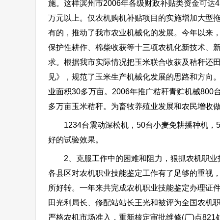
施。这样滨州市2006年各级财政补贴类资金可达4
万元以上。仅农机购机补贴项目的实施增加大型拖拉
有的，推动了我市农业机械化的发展。今年以来
保护性耕作、棉柴收获等十三项农机化新技术、
求。根据我市实际情况把玉米联合收获及秸秆还
见》，规范了玉米生产机械化发展的思路和方向。目
业面积30多万亩。2006年推广秸秆青贮机械80
多万亩玉米秸秆。为畜牧养殖业发展和农民增收做
1234台震动深松机，50台小麦免耕播种机，5
好的试验效果。
2、克服工作中的困难和阻力，狠抓农机职业技
各县区对农机职业技能鉴定工作有了足够的重视
所好转。一年来共完成农机职业技能鉴定办理证件4
田光利局长、修配站站长王光和被评为全国农机
严格农机市场准入，重新核定审批维修(厂)点8