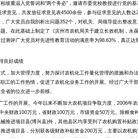
柏坡重温入党誓词和“两个务必”，邀请市委党校教授进行党的基
征求意见，共发放征求意见表4500余份，参与征求意见的人数达
，广大党员自我剖析出问题352个，对机关、局领导提出整改意
问题。在此基础上制定了《滨州市农机局关于建立长效机制，永
过测评广大党员对先进性教育活动的满意率为98.63%，真正达
。
得良好成绩
，加大管理力度，努力探讨农机化工作量化管理的措施和办法
部职工的工作热情，促进了农机化业务工作的开展。经过广大干
在全省的位次进一步前移。
工作的开展。今年以来不断加大农机项目争取力度，2006年农
中央财政100万元，省财政100万元，市级资金50万元。除粮食
械推进项目县(博兴县)外，其他县区均享受到了农机购置补贴政
推进项目县，分别获各级财政补贴资金200万元，主要以农机购