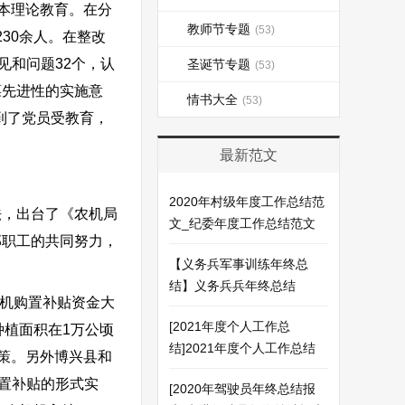
本理论教育。在分
教师节专题
(53)
230余人。在整改
见和问题32个，认
圣诞节专题
(53)
葆先进性的实施意
情书大全
(53)
到了党员受教育，
最新范文
2020年村级年度工作总结范
，出台了《农机局
文_纪委年度工作总结范文
部职工的共同努力，
【义务兵军事训练年终总
结】义务兵兵年终总结
机购置补贴资金大
[2021年度个人工作总
种植面积在1万公顷
结]2021年度个人工作总结
策。另外博兴县和
置补贴的形式实
[2020年驾驶员年终总结报