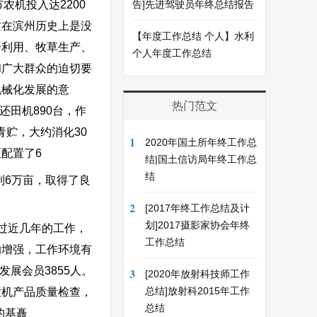
农机投入达2200
告]先进驾驶员年终总结报告
这在滨州历史上是没
【年度工作总结 个人】水利
合利用、牧草生产、
个人年度工作总结
和广大群众的迫切要
机械化发展的意
热门范文
还田机890台，作
青贮，大约消化30
1
2020年国土所年终工作总
配置了6
结|国土信访局年终工作总
结
到6万亩，取得了良
2
[2017年终工作总结及计
划]2017摄影家协会年终
过近几年的工作，
工作总结
的增强，工作环境有
展会员3855人。
3
[2020年放射科技师工作
总结]放射科2015年工作
农机产品质量检查，
总结
的基矗