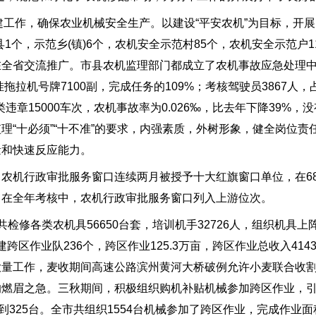
工作，确保农业机械安全生产。以建设“平安农机”为目标，开展
1个，示范乡(镇)6个，农机安全示范村85个，农机安全示范户1
在全省交流推广。市县农机监理部门都成立了农机事故应急处理
拖拉机号牌7100副，完成任务的109%；考核驾驶员3867人，
类违章15000车次，农机事故率为0.026‰，比去年下降39%
理“十必须”“十不准”的要求，内强素质，外树形象，健全岗位责
量和快速反应能力。
机行政审批服务窗口连续两月被授予十大红旗窗口单位，在6
。在全年考核中，农机行政审批服务窗口列入上游位次。
各类农机具56650台套，培训机手32726人，组织机具上阵5
建跨区作业队236个，跨区作业125.3万亩，跨区作业总收入41
大量工作，麦收期间高速公路滨州黄河大桥破例允许小麦联合收
的燃眉之急。三秋期间，积极组织购机补贴机械参加跨区作业，
325台。全市共组织1554台机械参加了跨区作业，完成作业面积