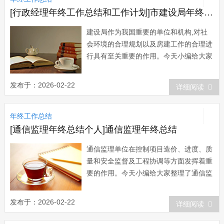
施新课程改...
[行政经理年终工作总结和工作计划]市建设局年终工作总结和工作计划
建设局作为我国重要的单位和机构,对社
会环境的合理规划以及房建工作的合理进
行具有至关重要的作用。今天小编给大家
整理了市建设局年终工作总结，希望对大
家有所帮助。市建设局年终工作总结范文
发布于：2026-02-22
详细阅读
一 禹城市建设局紧紧围绕市委市政府
和上级主管部门的决策部署，认真贯彻落
年终工作总结
实全市城镇化工作会议安排，加快推进新
型城镇化...
[通信监理年终总结个人]通信监理年终总结
通信监理单位在控制项目造价、进度、质
量和安全监督及工程协调等方面发挥着重
要的作用。今天小编给大家整理了通信监
理年终总结，谢谢大家对小编的支持。通
信监理年终总结篇一 在过去的一年
发布于：2026-02-22
详细阅读
里，在分公司与项目部领导的指导与带领
下，我认真坚持正确的工作指导思想，树