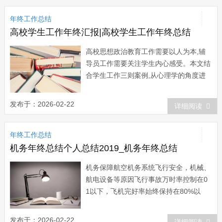
这近一年的时间里，我有很多做得不好的
年终工作总结
地方，也很多以前没有接触过的工作内
容，...
高校学生工作年终汇报|高校学生工作年终总结
高校思想政治教育工作需要以人为本,辅
导员工作需要关注学生内心感受。本文结
合学生工作三则案例,从心理学的角度进
行分析与总结。今天小编为大家精心挑选
了关于高校学生工作年终总结的文章，希
发布于：2026-02-22
详细阅读
望能够很好的帮助到大家。高校学生工作
年终总结篇一 自201xx年以来，我镇
年终工作总结
共接收了两批共3名高校大学毕业生到村
任职...
机务年终总结个人总结2019_机务年终总结
机务保障航空机务系统飞行安全，机械、
航电设备等原因飞行事故万时率控制在0
1以下，飞机完好率始终保持在80%以
上。今天小编给大家找来了机务年终总
结，希望能够帮助到大家。机务年终总结
发布于：2026-02-22