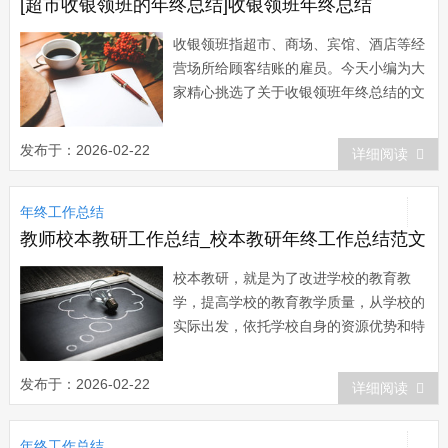
得了较...
[超市收银领班的年终总结]收银领班年终总结
收银领班指超市、商场、宾馆、酒店等经
营场所给顾客结账的雇员。今天小编为大
家精心挑选了关于收银领班年终总结的文
章，希望能够很好的帮助到大家。收银领
班年终总结篇一 一、在收银工作中学
发布于：2026-02-22
详细阅读
习，不断提高自己的业务水平 作为一
名收银员领班，首先是一名收银员，只有
年终工作总结
自己的业务水平高了，才能赢得同事们的
支持，也...
教师校本教研工作总结_校本教研年终工作总结范文
校本教研，就是为了改进学校的教育教
学，提高学校的教育教学质量，从学校的
实际出发，依托学校自身的资源优势和特
色进行的教育教学研究。今天小编给大家
整理了校本教研年终工作总结，希望对大
发布于：2026-02-22
详细阅读
家有所帮助。校本教研年终工作总结范文
一 以校为本，是新世纪学校教育改革
年终工作总结
与发展的全新的教育理念。校本教研是实