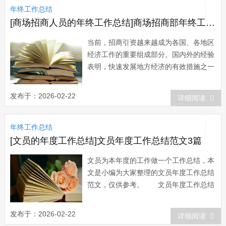
年终工作总结
立“让业主满意”的的服...
[商场招商人员的年终工作总结]商场招商部年终工作总结
当前，招商引资越来越成为各国、各地区
经济工作的重要组成部分。国内外的经验
表明，快速发展地方经济的有效措施之一
就是招商引资。今天小编给大家整理了商
场招商部年终工作总结，希望对大家有所
发布于：2026-02-22
详细阅读
帮助。商场招商部年终工作总结范文
一 商百购物休闲广场招商部，于201x
年终工作总结
年7月中旬在商百开发商的筹备下组建。
隶属于商...
[文员的年度工作总结]文员年度工作总结范文3篇
文员为本年度的工作做一个工作总结，本
文是小编为大家整理的文员年度工作总结
范文，仅供参考。 文员年度工作总结
范文一： 我从20xx年3月15日入职担
任工厂前台文员一职，感谢领导对我的信
发布于：2026-02-22
详细阅读
任让我有机会加入新海这个大家庭里，在