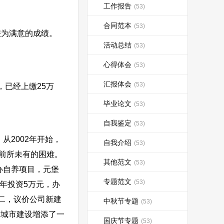
工作报告
(53)
合同范本
(53)
为满意的成绩。
活动总结
(53)
心得体会
(53)
汇报体会
(53)
，已经上缴25万
毕业论文
(53)
自我鉴定
(53)
2002年开始，
自我介绍
(53)
前所未有的困难。
其他范文
(53)
办自养项目，元堡
专题范文
(53)
年投资5万元，办
二，议价公司新建
中秋节专题
(53)
为城市建设增添了一
国庆节专题
(53)