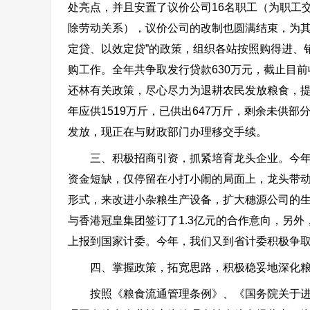
处亮点，并且安置了议价公司16名职工（为职工
除劳动关系），议价公司的改制也圆满结束，为其
定贷、以效定贷”的政策，组织各站按照购得进、
购工作。全年共争取发行贷款630万元，截止目
还林有关政策，尽心尽力为退耕农民发放粮食，提供
年应供1519万斤，已供出647万斤，剩余未供
发放，现正在与财政部门办理移交手续。
三、积极招商引资，抓紧培育龙头企业。今年我
资金短缺，仅停留在小打小闹的局面上，龙头带
形式，来改进小杂粮生产设备，扩大穗源公司的
与香港冠皇集团签订了1.3亿元的合作意向，另外，我
上报到国家计委。今年，我们又到省计委积极争取
四、掌握政策，拓宽思路，积极稳妥地深化粮
按照《粮食流通管理条例》、《国务院关于进一