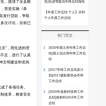
首先，摸清了全县粮
告]先进驾驶员年终总结报告
》，营造实施《条
【年度工作总结 个人】水利
取发行贷款，争取
个人年度工作总结
议多次讨论，目前已
热门范文
1
2020年国土所年终工作总
关”，用先进的理
结|国土信访局年终工作总
的不足，进行了认真
结
神文明建设和党风
2
[2017年终工作总结及计
划]2017摄影家协会年终
工作总结
完成了各项任务。
3
[2020年放射科技师工作
体制改革，粮食安全
总结]放射科2015年工作
。
总结