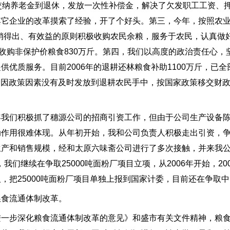
交纳养老金到退休，发放一次性补偿金，解决了欠发职工工资、
它企业的改革摸索了经验，开了个好头。第三，今年，按照农业
销得出、有效益的原则积极收购农民余粮，服务于农民，认真做
前收购非保护价粮食830万斤。第四，我们以高度的政治责任心，
优质服务。目前2006年的退耕还林粮食补助1100万斤，已全部
部分因政策因素没有及时发放到退耕农民手中，按国家政策移交财
们积极抓了穗源公司的招商引资工作，但由于公司生产设备陈
动作用很难体现。从年初开始，我和公司负责人积极走出引资，
生产和销售规模，经和太原六味斋公司进行了多次接触，并来我
们继续在争取25000吨面粉厂项目立项，从2006年开始，200
，把25000吨面粉厂项目单独上报到国家计委，目前还在争取中
食流通体制改革。
步深化粮食流通体制改革的意见》和盛市有关文件精神，粮食