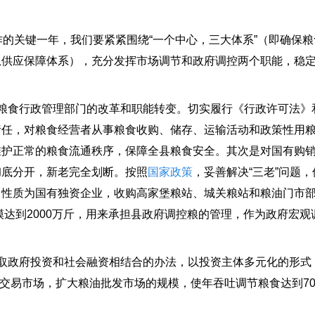
的关键一年，我们要紧紧围绕“一个中心，三大体系”（即确保粮
急供应保障体系），充分发挥市场调节和政府调控两个职能，稳
食行政管理部门的改革和职能转变。切实履行《行政许可法》
责任，对粮食经营者从事粮食收购、储存、运输活动和政策性用
维护正常的粮食流通秩序，保障全县粮食安全。其次是对国有购
彻底分开，新老完全划断。按照
国家政策
，妥善解决“三老”问题
，性质为国有独资企业，收购高家堡粮站、城关粮站和粮油门市
模达到2000万斤，用来承担县政府调控粮的管理，作为政府宏
政府投资和社会融资相结合的办法，以投资主体多元化的形式
发交易市场，扩大粮油批发市场的规模，使年吞吐调节粮食达到70