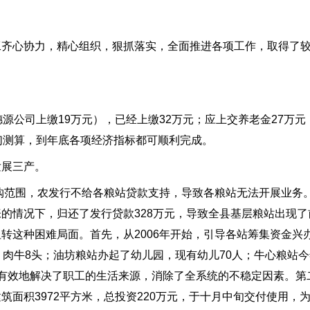
心协力，精心组织，狠抓落实，全面推进各项工作，取得了较
公司上缴19万元），已经上缴32万元；应上交养老金27万元
们测算，到年底各项经济指标都可顺利完成。
展三产。
范围，农发行不给各粮站贷款支持，导致各粮站无法开展业务。从
的情况下，归还了发行贷款328万元，导致全县基层粮站出现了
转这种困难局面。首先，从2006年开始，引导各站筹集资金兴
，肉牛8头；油坊粮站办起了幼儿园，现有幼儿70人；牛心粮站今
有效地解决了职工的生活来源，消除了全系统的不稳定因素。第
面积3972平方米，总投资220万元，于十月中旬交付使用，