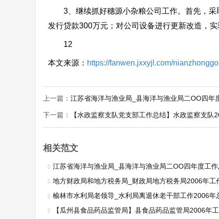
3、继续抓好穗源小杂粮公司工作。首先，采取
发行贷款300万元；对公司设备进行更新改造，
12
本文来源：
https://fanwen.jxxyjl.com/nianzhongg
上一篇：
江苏省海洋与渔业局_县海洋与渔业局二OO四年
下一篇：
【水政监察支队党支部工作总结】水政监察支队20
相关范文
江苏省海洋与渔业局_县海洋与渔业局二OO四年度工作
地方财政局和地方税务局_财政局地方税务局2006年工作总结和2
榆林市水利局老领导_水利局离退休老干部工作2006年总结和2
【瓜州县食品药品监管局】县食品药品监管局2006年工作总结及