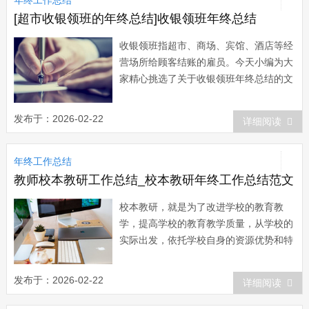
创新，有力地推动了各项任务的落实，取
得了较...
[超市收银领班的年终总结]收银领班年终总结
收银领班指超市、商场、宾馆、酒店等经
营场所给顾客结账的雇员。今天小编为大
家精心挑选了关于收银领班年终总结的文
章，希望能够很好的帮助到大家。收银领
班年终总结篇一 一、在收银工作中学
发布于：2026-02-22
详细阅读
习，不断提高自己的业务水平 作为一
名收银员领班，首先是一名收银员，只有
年终工作总结
自己的业务水平高了，才能赢得同事们的
支持，也...
教师校本教研工作总结_校本教研年终工作总结范文
校本教研，就是为了改进学校的教育教
学，提高学校的教育教学质量，从学校的
实际出发，依托学校自身的资源优势和特
色进行的教育教学研究。今天小编给大家
整理了校本教研年终工作总结，希望对大
发布于：2026-02-22
详细阅读
家有所帮助。校本教研年终工作总结范文
一 以校为本，是新世纪学校教育改革