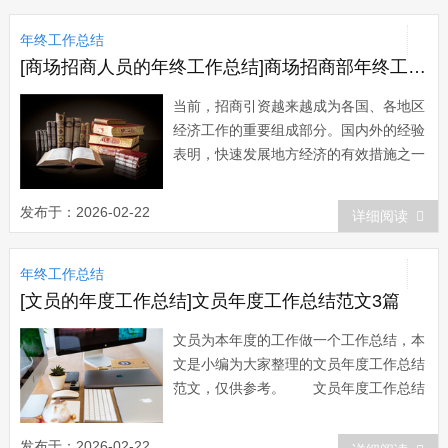
下，我认真坚持正确的工作指导思想，树
年终工作总结
立“让业主满意”的的服...
[商场招商人员的年终工作总结]商场招商部年终工作总结
当前，招商引资越来越成为各国、各地区
经济工作的重要组成部分。国内外的经验
表明，快速发展地方经济的有效措施之一
就是招商引资。今天小编给大家整理了商
场招商部年终工作总结，希望对大家有所
发布于：2026-02-22
详细阅读
帮助。商场招商部年终工作总结范文
一 商百购物休闲广场招商部，于201x
年终工作总结
年7月中旬在商百开发商的筹备下组建。
隶属于商...
[文员的年度工作总结]文员年度工作总结范文3篇
文员为本年度的工作做一个工作总结，本
文是小编为大家整理的文员年度工作总结
范文，仅供参考。 文员年度工作总结
范文一： 我从20xx年3月15日入职担
任工厂前台文员一职，感谢领导对我的信
发布于：2026-02-22