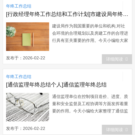
年终工作总结
与发展的全新的教育理念。校本教研是实
施新课程改...
[行政经理年终工作总结和工作计划]市建设局年终工作总结和工作计划
建设局作为我国重要的单位和机构,对社
会环境的合理规划以及房建工作的合理进
行具有至关重要的作用。今天小编给大家
整理了市建设局年终工作总结，希望对大
家有所帮助。市建设局年终工作总结范文
发布于：2026-02-22
详细阅读
一 禹城市建设局紧紧围绕市委市政府
和上级主管部门的决策部署，认真贯彻落
年终工作总结
实全市城镇化工作会议安排，加快推进新
型城镇化...
[通信监理年终总结个人]通信监理年终总结
通信监理单位在控制项目造价、进度、质
量和安全监督及工程协调等方面发挥着重
要的作用。今天小编给大家整理了通信监
理年终总结，谢谢大家对小编的支持。通
信监理年终总结篇一 在过去的一年
发布于：2026-02-22
详细阅读
里，在分公司与项目部领导的指导与带领