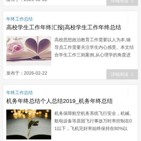
详细阅读
任让我有机会加入新海这个大家庭里，在
这近一年的时间里，我有很多做得不好的
年终工作总结
地方，也很多以前没有接触过的工作内
容，...
高校学生工作年终汇报|高校学生工作年终总结
高校思想政治教育工作需要以人为本,辅
导员工作需要关注学生内心感受。本文结
合学生工作三则案例,从心理学的角度进
行分析与总结。今天小编为大家精心挑选
了关于高校学生工作年终总结的文章，希
发布于：2026-02-22
详细阅读
望能够很好的帮助到大家。高校学生工作
年终总结篇一 自201xx年以来，我镇
年终工作总结
共接收了两批共3名高校大学毕业生到村
任职...
机务年终总结个人总结2019_机务年终总结
机务保障航空机务系统飞行安全，机械、
航电设备等原因飞行事故万时率控制在0
1以下，飞机完好率始终保持在80%以
上。今天小编给大家找来了机务年终总