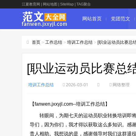
江夏教育网
|
网站地图
|
SiteMap
|
TAG聚合
网站首页
党团范文
首页
>
工作总结
>
培训工作总结
>
[职业运动员比赛总
[职业运动员比赛总
培训工作总结
2026-03-01
网络整理
【fanwen.jxxyjl.com--培训工作总结】
转眼间，为期七天的运动员职业转换培训即将在
导们，因为你们，我才得以获取这么多知识。感
贵人相助。我想说的是，感谢领导对我们这群退