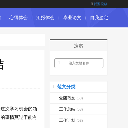
我要投稿
结
心得体会
汇报体会
毕业论文
自我鉴定
搜索
结
范文分类
党团范文
(53)
这次学习机会的领
工作总结
(53)
运的事情莫过于能有
工作计划
(53)