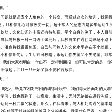
细。”
题就是适应个人角色的一个转变。而通过这次的培训，我觉得
态，且相信用心能够改变一切。超于常人的意志力是多年运动生
的软肋，文化知识的丰富还有待加强。举个自身的例子，本人目
，当我与外教一对一口语面试完后，我独自坐在通往网球场小路
惑、沮丧将我紧紧包围。自己与同龄人的文化水平存在不小差距
得不相信那句话，生活它可狡猾，永远让你失望又不失绝望。非
”。我们大家都明白，付出不一定得到回报，但可以肯定的是，你
从细做起，并且一旦开始了就不要轻言放弃。
力。”
用较少。毕竟在相对封闭的训练环境中，我们每天所面对的人群
次学习，我也得到了一些启发。生活中，无时无刻都在进行沟通
会达到一种共赢的状态。那么，在我看来，与人相处沟通的基本
?自信等于过往的经验以及充分的准备。我常对自己说一句话：