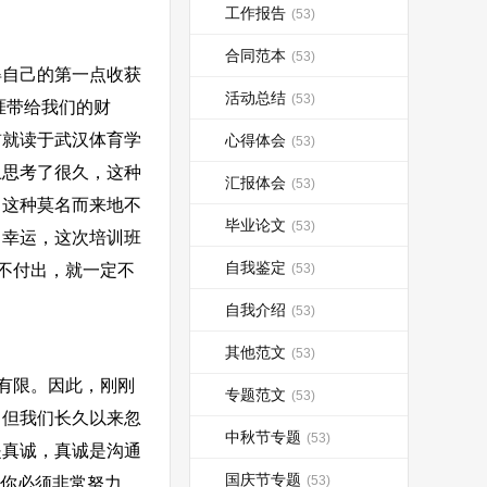
工作报告
(53)
合同范本
(53)
自己的第一点收获
活动总结
(53)
涯带给我们的财
前就读于武汉体育学
心得体会
(53)
上思考了很久，这种
汇报体会
(53)
，这种莫名而来地不
毕业论文
(53)
常幸运，这次培训班
自我鉴定
不付出，就一定不
(53)
自我介绍
(53)
其他范文
(53)
有限。因此，刚刚
专题范文
(53)
，但我们长久以来忽
中秋节专题
(53)
是真诚，真诚是沟通
国庆节专题
(53)
“你必须非常努力，