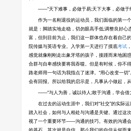
——“天下难事，必做于易;天下大事，必做于
作为一名刚退役的运动员，我们面临的第一个问
就是：脚踏实地走稳，切勿眼高手低;调整良好心
富，但到目前为止，我们这一群体也存在着自己
院传媒与英语专业。入学第一天进行了摸底
考试
感觉就像刚刚走出象牙塔的孩子，接踵而来地困
合群与自卑感快要将我吞噬。但是有时候，你不
路老师用一句话为我指点了迷津。“用心改变一切
会有回报。所以给我的启示是，凡事从小做起，
——“与人为善，诚以待人;敢于沟通，学会借
在过去的运动生涯中，我们对“社交”的实际运
踏入社会，如何与人相处与沟通是关键。通过这
视了一个重要环节——沟通的技巧。有效的沟通
的基石。其次就是自信，那么我们的自信从何而来