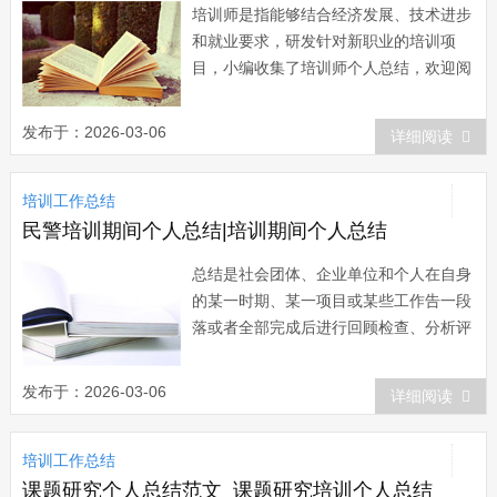
培训师是指能够结合经济发展、技术进步
和就业要求，研发针对新职业的培训项
目，小编收集了培训师个人总结，欢迎阅
读。培训师个人总结【一】 四月中旬
我有幸参加了公司组织的培训师培训班，
发布于：2026-03-06
详细阅读
第一次参加这种形式的学习，增长了知
识，积累的经验，受益匪浅。 本次培
培训工作总结
训班共邀请了两位培训师进行讲课，厉荣
培训师主要讲...
民警培训期间个人总结|培训期间个人总结
总结是社会团体、企业单位和个人在自身
的某一时期、某一项目或某些工作告一段
落或者全部完成后进行回顾检查、分析评
价，从而肯定成绩，得到经验，找出差
距，得出教训和一些规律。以下是小编整
发布于：2026-03-06
详细阅读
理的关于培训期间个人总结，欢迎阅读参
考。培训期间个人总结（一） 通过这
培训工作总结
段时间的认真学习，我感觉受益匪浅。在
这里，首先...
课题研究个人总结范文_课题研究培训个人总结