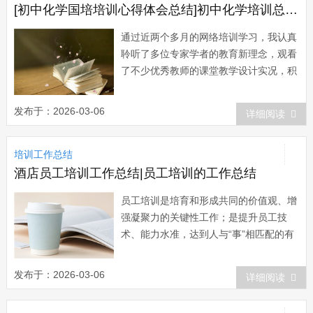
心。参加本期培...
[初中化学国培培训心得体会总结]初中化学培训总结范文
通过近两个多月的网络培训学习，我认真
聆听了多位专家学者的教育新理念，观看
了不少优秀教师的课堂教学设计实况，积
极做好学习笔记，努力用新知识来提高自
己。同时还与学员们进行了充分的交流，
发布于：2026-03-06
详细阅读
收获颇丰，同时也认识到了自己教学中的
不足。我更感受到了他们高深的教学水
培训工作总结
平，更让我感受到了他们高尚的师德，对
学生及教育...
酒店员工培训工作总结|员工培训的工作总结
员工培训是培育和形成共同的价值观、增
强凝聚力的关键性工作；是提升员工技
术、能力水准，达到人与“事”相匹配的有
效途径；是激励员工工作积极性的重要措
施；是建立学习型组织的最佳手段。为加
发布于：2026-03-06
详细阅读
强居然之家XX店的培训管理，20xx年第
二季度共组织培训近20场。 4月我店