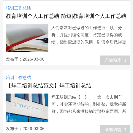
施，强化我校教师队伍建设，根据我校青
培训工作总结
年教师培训计划的要求，对全校五年教龄
以下的青年...
教育培训个人工作总结 简短|教育培训个人工作总结
人们常常对已做过的工作进行回顾、分
析，并提到理论高度，肯定已取得的成
绩，指出应汲取的教训，以便今后做得更
好。下面就是小编整理的教育培训个人工
作总结，一起来看一下吧。教育培训个人
发布于：2026-03-06
详细阅读
工作总结1 为期一个月的20xx年高中
教师继续教育即将结束，在这一个月的时
培训工作总结
间里，我认真收看学习了三位老师的课
程，三位老...
【焊工培训总结范文】焊工培训总结
焊工培训总结【一】 第一次去到车
间，其实还蛮期待的，到处都让我觉得新
鲜，因为都从来没接触过那些东西啊。所
以心里一开始就酝酿着:”我一定要干得漂
漂亮亮，女孩子也可以的!” 第一节课
发布于：2026-03-06
详细阅读
主要讲的是理论，因为安全第一嘛!老师