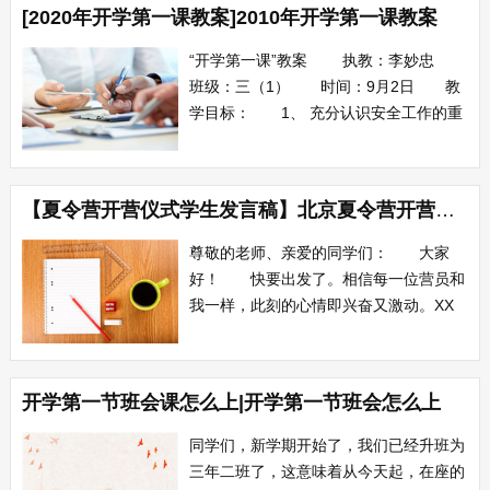
[2020年开学第一课教案]2010年开学第一课教案
抗洪救灾，匹夫有责；齐心合力，度过难
关！ 7、参与抗洪救灾是我们义不容
“开学第一课”教案 执教：李妙忠
辞的责任！...
班级：三（1） 时间：9月2日 教
学目标： 1、 充分认识安全工作的重
要性。 2、 养成在学习和生活中时刻
注意人身安全，饮食安全，交通安全等习
惯。 3、 进行预防甲型h1n1流感教
【夏令营开营仪式学生发言稿】北京夏令营开营仪式发言稿
育。 教学过程： 一、 导入：列
举出生活中的安全事例。如火...
尊敬的老师、亲爱的同学们： 大家
好！ 快要出发了。相信每一位营员和
我一样，此刻的心情即兴奋又激动。XX
北京 “无与伦比”的奥运会仍历历在目，
XX年，北京又将是全世界瞩目的焦点，
它将迎来我们祖国辉煌60年的盛大庆典。
开学第一节班会课怎么上|开学第一节班会怎么上
再过两三天，我们就要去踏访庄严神圣的
天安门广场，亲身感受瞻仰天下第一旗的
同学们，新学期开始了，我们已经升班为
豪情壮...
三年二班了，这意味着从今天起，在座的