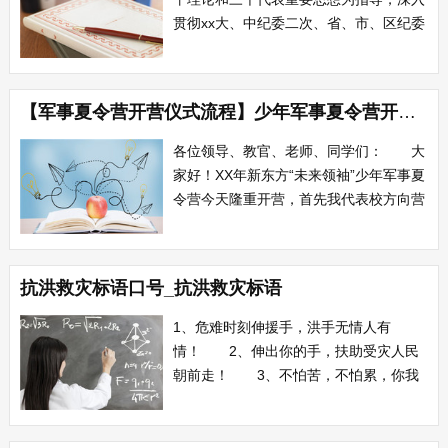
贯彻xx大、中纪委二次、省、市、区纪委
全会精神，坚持反腐倡廉战略方针，加强
党员干部作风建设，积极提高干部队伍素
质，转变工作作风，强化服务，务求实
【军事夏令营开营仪式流程】少年军事夏令营开营仪式讲话
效，进一步把反腐倡廉工作提高到一个新
水平。 一、抓好教育，筑牢反腐倡
各位领导、教官、老师、同学们： 大
廉的思想...
家好！XX年新东方“未来领袖”少年军事夏
令营今天隆重开营，首先我代表校方向营
员们表示热烈欢迎，向担当夏令营各项任
务的部队官兵,各位工作人员表示最衷心
的感谢。 新东方教育与盛世龙腾口才
抗洪救灾标语口号_抗洪救灾标语
培训机构、福建师范大学人民武装学院强
强联手打造“三位一体”的学习模式，全面
1、危难时刻伸援手，洪手无情人有
围...
情！ 2、伸出你的手，扶助受灾人民
朝前走！ 3、不怕苦，不怕累，你我
同行抗灾害！ 4、共产党员要始终站
在抗洪救灾的前列！ 5、积极行动起
来，向受灾人民伸出援助之手！ 6、