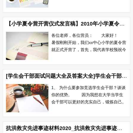
5月26日-6月8日，我镇全境连降罕见特大
暴雨，降雨量达448mm，全镇遭受巨大
损失，出现断电、断路、断水、断通讯，
【小学夏令营开营仪式发言稿】2010年小学夏令营开营仪式上的讲话
据初步估算直接经济损失达xxxx多万元。
面对这突然其来的天灾...
各位老师，各位营员： 大家好！
暑假刚刚开始，我们xx中心小学的夏令营
就正式开营了，首先，我代表学校预祝今
年的夏令营活动取得圆满成功！也真诚祝
贺在座的每个同学能够光荣地成为今年夏
令营的成员，因为我知道，并不是每个同
[学生会干部面试问题大全及答案大全]学生会干部面试问题
学都有资格成为夏令营的成员的，必须在
书画、作文等方面有一定的才能，经过老
1、 为什么要参加竞选学生会干部？谈谈
师的挑...
你的优势。 因为我想在大学当学生
会干部可以更好的充实自己，锻炼自己。
我的优势就是做事认真负责，热情，乐于
助人。 2、 你平时碰到自己谈不来的
人怎么处理关系？ 只是谈不来而
抗洪救灾先进事迹材料2020_抗洪救灾先进事迹材料
已，那就顺其自然，不谈那些敏感的话