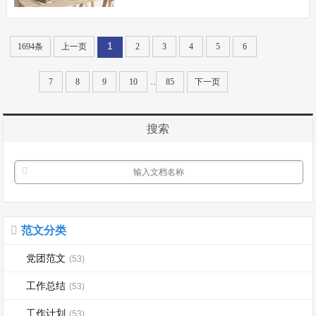
博盛会主题宣传活动。同学们旨在让更多
的市民加入到低碳一族，共同呵护我们的
1
1694条
上一页
2
3
4
5
6
碧水蓝天，呵护我们的地球家园。 为
了更好地提高市民的低碳意识，宣传低碳
..
7
8
9
10
85
下一页
生...
搜索
范文分类
党团范文
(53)
工作总结
(53)
工作计划
(53)