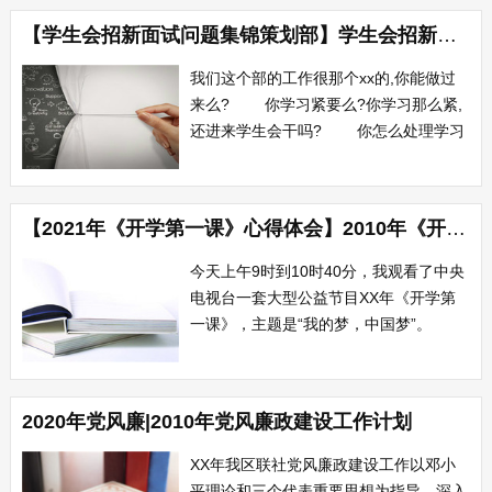
举出生活中的安全事例。如火灾、交通、
【学生会招新面试问题集锦策划部】学生会招新面试问题集锦
食物中毒、游泳等。 二、 安全工作
的重要性 1、 国家、政府狠抓安...
我们这个部的工作很那个xx的,你能做过
来么? 你学习紧要么?你学习那么紧,
还进来学生会干吗? 你怎么处理学习
与工作的关系?如果学习与工作发生冲突
你会怎么处理? 你怎么协调各个部之
间的关系? 你进入学生会后有什么设
【2021年《开学第一课》心得体会】2010年《开学第一课》心得体会
想? 你进入学生会后的第一件事情会
做什么?对...
今天上午9时到10时40分，我观看了中央
电视台一套大型公益节目XX年《开学第
一课》，主题是“我的梦，中国梦”。
节目分为“我的梦”、“坚持梦想”、“探索梦
想”、“中国梦”4个篇章，水稻之父袁隆平
院士、试飞英雄李中华、电子商务应用大
2020年党风廉|2010年党风廉政建设工作计划
师马云、武术高手李连杰、电影明星成龙
等知名人士参与了录制，一批少...
XX年我区联社党风廉政建设工作以邓小
平理论和三个代表重要思想为指导，深入