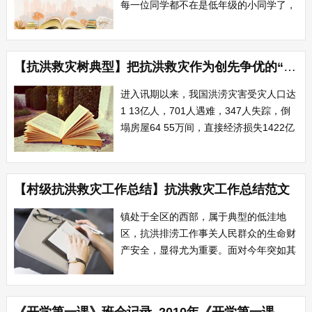
每一位同学都不在是低年级的小同学了，
在学校里，我们要多向高年级的大哥哥、
大姐姐学习，同时还要多帮助、多照顾低
年级的小弟弟、小妹妹们，你们能做到
【抗洪救灾树典型】把抗洪救灾作为创先争优的“试金石”
吗？ 三年级是小学阶段最重要的一
年，无论在学习上还是生活中的要求都要
进入讯期以来，我国洪涝灾害受灾人口达
发生很大变化...
1 13亿人，701人遇难，347人失踪，倒
塌房屋64 55万间，直接经济损失1422亿
元。为打赢这场抗洪救灾攻坚战，各级党
组织和党员要以创先争优的动力激发抗洪
救灾的斗志，以抗洪救灾的实际行动投入
【村级抗洪救灾工作总结】抗洪救灾工作总结范文
到创先争优活动中，用抗洪救灾的胜利来
检验创先争优的成效，做到在抗...
镇处于全区的西部，属于典型的低洼地
区，抗洪排涝工作事关人民群众的生命财
产安全，显得尤为重要。面对今年突如其
来的洪水，我镇迅速启动防洪预案，落实
各项抗洪排涝措施，组织全镇党员干部、
人民群众迅速投入到抗洪救灾的洪流中，