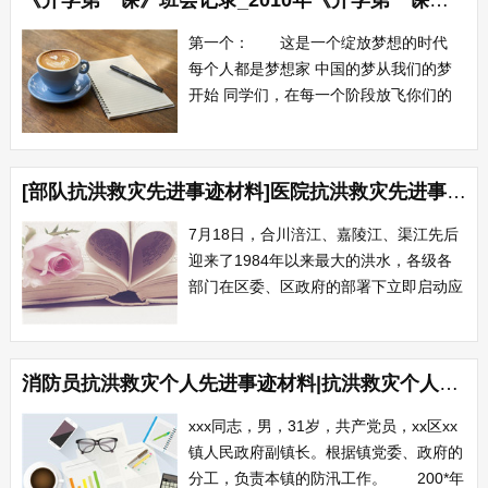
《开学第一课》班会记录_2010年《开学第一课》班会小结
经过大家的共同努力，截止5日上午，内
河水位降至1 9米，其中丰南圩已降至1 7
第一个： 这是一个绽放梦想的时代
米，...
每个人都是梦想家 中国的梦从我们的梦
开始 同学们，在每一个阶段放飞你们的
梦想，让他带领你前行，照亮你的一
生。 第二个： 坚持自我的过程，
是一个不断超越自我，实现自我的过程。
[部队抗洪救灾先进事迹材料]医院抗洪救灾先进事迹材料
抬头看着你的梦想，脚踏实地的努力，每
天都离成功更进一步。 第三个：
7月18日，合川涪江、嘉陵江、渠江先后
在实现梦想的...
迎来了1984年以来最大的洪水，各级各
部门在区委、区政府的部署下立即启动应
急预案。面对突如其来的洪灾，人民医院
全体干部职工齐心协力战胜困难，取得了
抗洪救灾阶段性的胜利，涌现出了一大批
消防员抗洪救灾个人先进事迹材料|抗洪救灾个人先进事迹材料范文
先进的人物与事迹。 18日当晚，人民
医院领导紧急召开会议部署抗洪抢险工
xxx同志，男，31岁，共产党员，xx区xx
作，...
镇人民政府副镇长。根据镇党委、政府的
分工，负责本镇的防汛工作。 200*年