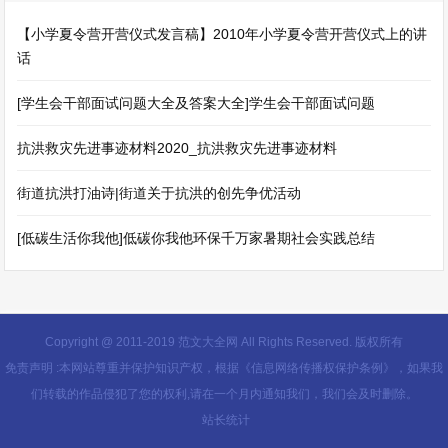
【小学夏令营开营仪式发言稿】2010年小学夏令营开营仪式上的讲
话
[学生会干部面试问题大全及答案大全]学生会干部面试问题
抗洪救灾先进事迹材料2020_抗洪救灾先进事迹材料
街道抗洪打油诗|街道关于抗洪的创先争优活动
[低碳生活你我他]低碳你我他环保千万家暑期社会实践总结
Copyright @ 2011-2019 范文大全网 All Rights Reserved. 版权所有
免责声明 :本网站尊重并保护知识产权，根据《信息网络传播权保护条例》，如果我
们转载的作品侵犯了您的权利,请在一个月内通知我们，我们会及时删除。
站长统计