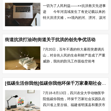
题。工作需要的时候，还是可以很好的合
一切为了人民利益——××抗洪救灾先进事
作的。...
迹 今年河流域发生了有史记载以来的
特大洪涝灾难，××境内的河、淠河、汲河
等五条河流全线超保证水位，几十万群众
的生命财产受到了严重威胁。要害时刻，
县长、县防汛指挥长××临危不乱，精心组
街道抗洪打油诗|街道关于抗洪的创先争优活动
织，科学决策，指挥有力，率领全县干群
日夜奋战在抗洪救灾第一线，在短短半个
7月20日，百年不遇的特大暴雨突袭调兵
月...
山，对全街人民的生命和财产造成了严重
威胁，我街的防汛工作面临空前考
验。 据初步统计，在这次暴雨中，调
兵山街道共受灾600户，涉及1244人、房
屋1642间；农作物受灾面积达3000亩；
[低碳生活你我他]低碳你我他环保千万家暑期社会实践总结
生猪受灾60头；桥梁被冲毁一座；公路被
冲毁200余米；转移安置群众120...
7月18-8月13日，四川农业大学动物医学
院低碳你我他，环保千万家社会实践队在
四川省上里古镇、福建省明溪县和重庆市
奉节县体了开展了关注城市发展，共襄世