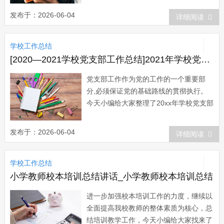
总结 总务处在院党委和院行政的正确
发布于：2026-06-04
详细阅读
领导下，全体人员共同努力、辛勤工作。
围绕“服务为本，保障优先”这一思想积极
学校工作总结
开展工作，进一步深入...
[2020—2021学校党支部工作总结]2021年学校党支部工作总结
党支部工作作为党的工作的一个重要部
分,必须保证党的基础路线的贯彻执行。
今天小编给大家整理了20xx年学校党支部
工作总结，希望对大家有所帮助。20xx年
学校党支部工作总结范文一 我南省小
发布于：2026-06-04
详细阅读
学支部在县教育局党委的精神指导下，结
合我支部工作实际，开展了以下工作，现
学校工作总结
就本支部的工作开展情况作如下总结：...
小学教师校本培训总结讲话_小学教师校本培训总结
进一步加强校本培训工作的力度，继续以
全面提高我校教师的整体素质为核心，总
结培训教学工作，今天小编给大家找来了