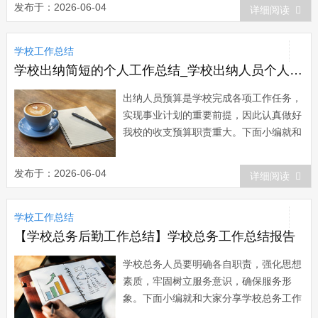
结一 一学期的工作在紧张、忙碌又轻
发布于：2026-06-04
详细阅读
松愉快的氛围中过去了。总的来说，本学
期大家虽忙忙碌碌但也硕果累累。回顾本
学校工作总结
学期的工作，我校全体师生在教育局及镇
政府的正...
学校出纳简短的个人工作总结_学校出纳人员个人工作总结
出纳人员预算是学校完成各项工作任务，
实现事业计划的重要前提，因此认真做好
我校的收支预算职责重大。下面小编就和
大家分享学校出纳人员工作总结，来欣赏
一下吧。 学校出纳人员工作总结
发布于：2026-06-04
详细阅读
20xx年即将过去，今年，是我园成立两周
年，经过上学年及下学年的两次督导验
学校工作总结
收，本年度顺利透过了深圳市规范化幼儿
园和深...
【学校总务后勤工作总结】学校总务工作总结报告
学校总务人员要明确各自职责，强化思想
素质，牢固树立服务意识，确保服务形
象。下面小编就和大家分享学校总务工作
总结，来欣赏一下吧。 学校总务工作