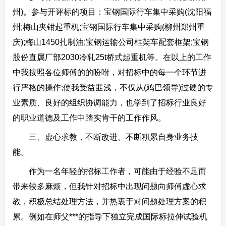
州)。参与开评标的项目：宝钢国际行车集中采购(沈阳福
州;梅山夹钳起重机;宝钢国际行车集中采购(柳州郑州重
庆);梅山1450扎制油;宝钢运输公司框架车配套框架;宝钢
股份直属厂部2030冷轧25t桥式起重机等。在以上的工作
中我按照各位师傅的的吩咐，对招标中的每一个环节进
行严格的操作;使我受益匪浅，不仅从(鸡巴领导)过硬的专
业素质、良好的组织协调能力，也学到了招标行业良好
的职业道德及工作中踏实肯干的工作作风。
三、虚心求教，不断改进、不断积累自身业务技
能。
作为一名年轻的招标工作者，可能由于经验不足而
带来较多麻烦，但我针对招标中出现问题向师傅虚心求
教，积极总结处理方法，并热衷于对问题处理方案的积
累。例如在师父***的指导下独立完成国际标拉伸试验机