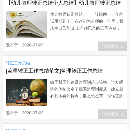
业...
【幼儿教师转正总结个人总结】幼儿教师转正总结
幼儿教师转正总结一 转眼间，一年的
试用期到了。在这初为人师的一年里，我
庆幸自己能 走上向往已久的三尺讲台，
实现了由学生向教师过度的角色转变，真
正适 应了学校正常的教育教学生活，融
发布于：2026-07-09
详细阅读
入到太和中学这个大家庭中。一年来，
在学校领导和同事们的帮助下，我无论是
转正工作总结
学习能力、教学能力还是专业水 平都得
到较明显的提...
[监理转正工作总结范文]监理转正工作总结
由于我国的建设监理制起步较晚，计划经
济的体制决定了我国监理制度从一建立就
有其本身的特点，那么怎么写一份转正的
工作总结呢？下面和小编一起来看看吧！
监理转正工作总结【1】 尊敬的各位
发布于：2026-07-09
详细阅读
领导： 我叫xx，于XX年3月1日加入
公司，根据公司领导的安排，现在xx市xx