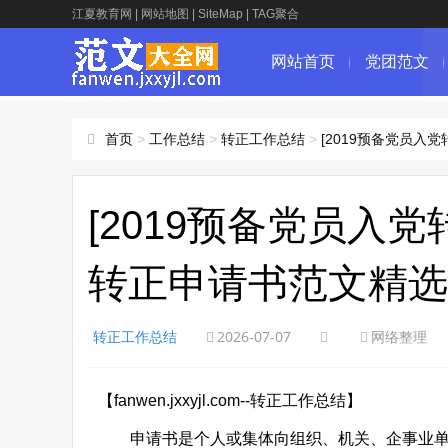
江夏教育网
|
网站地图
|
SiteMap
|
TAG聚合
网站首页
党团范文
首页
>
工作总结
>
转正工作总结
>
[2019预备党员入
[2019预备党员入
转正申请书范文精选
转正工作总结
2026-07-07
网络整理
【fanwen.jxxyjl.com--转正工作总结】
申请书是个人或集体向组织、机关、企事业单位