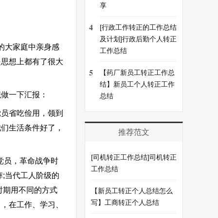
享
4
[行政工作转正的工作总结
及计划]行政后勤个人转正
爱的大家庭中亲身感
工作总结
是思想上都有了很大
5
【药厂新员工转正工作总
结】新员工个人转正工作
织做一下汇报：
总结
员省吃俭用，领到
我们生活条件好了，
推荐范文
[司机转正工作总结]司机转正
党员，革命战争时
工作总结
;当代工人阶级的
时期用不同的方式
【新员工转正个人总结怎么
写】工商转正个人总结
力，在工作、学习、