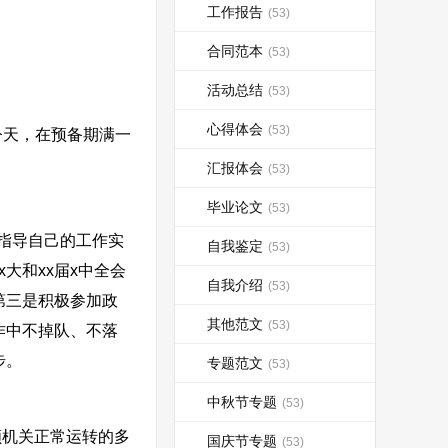
工作报告
(53)
合同范本
(53)
活动总结
(53)
心得体会
(53)
今天，在预备期满一
汇报体会
(53)
毕业论文
(53)
指导自己的工作实
自我鉴定
(53)
大和xx届x中全会
自我介绍
(53)
第三是积极参加政
其他范文
(53)
作中不掉队、不落
步。
专题范文
(53)
中秋节专题
(53)
机关正常运转的多
国庆节专题
(53)