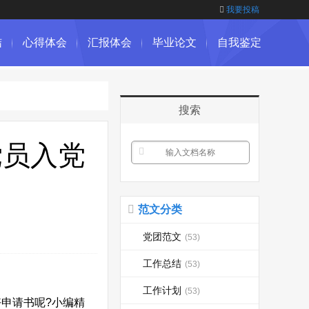
我要投稿
结
心得体会
汇报体会
毕业论文
自我鉴定
搜索
党员入党
范文分类
党团范文
(53)
工作总结
(53)
工作计划
(53)
申请书呢?小编精