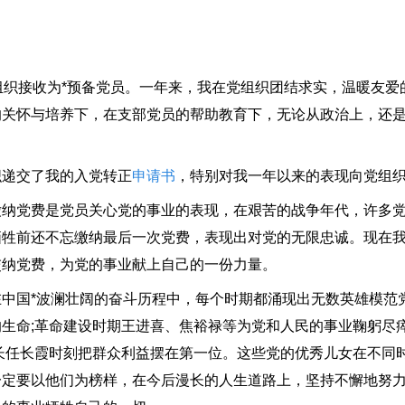
绍我被组织接收为*预备党员。一年来，我在党组织团结求实，温暖友
的关怀与培养下，在支部党员的帮助教育下，无论从政治上，还
递交了我的入党转正
申请书
，特别对我一年以来的表现向党组
党费是党员关心党的事业的表现，在艰苦的战争年代，许多党
牺牲前还不忘缴纳最后一次党费，表现出对党的无限忠诚。现在
交纳党费，为党的事业献上自己的一份力量。
国*波澜壮阔的奋斗历程中，每个时期都涌现出无数英雄模范
生命;革命建设时期王进喜、焦裕禄等为党和人民的事业鞠躬尽瘁
长任长霞时刻把群众利益摆在第一位。这些党的优秀儿女在不同
一定要以他们为榜样，在今后漫长的人生道路上，坚持不懈地努