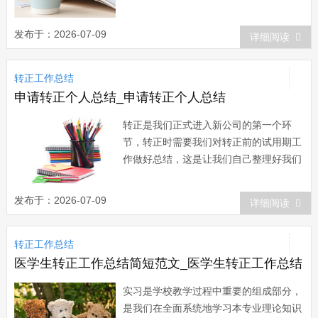
工作总结呢？下面和小编一起来看看吧！
监理转正工作总结【1】 尊敬的各位
发布于：2026-07-09
详细阅读
领导： 我叫xx，于XX年3月1日加入
公司，根据公司领导的安排，现在xx市xx
转正工作总结
新区sgmw乘用车一期搬迁技术改造项...
申请转正个人总结_申请转正个人总结
转正是我们正式进入新公司的第一个环
节，转正时需要我们对转正前的试用期工
作做好总结，这是让我们自己整理好我们
在新岗位上所收获的知识和技能，同时也
是向公司展示我们的学习能力。下面是小
发布于：2026-07-09
详细阅读
编大家带来的申请转正个人总结，欢迎阅
读。 篇一：申请转正个人总结 时
转正工作总结
光荏苒，转眼间我来xx已经8个多月了。
在这段时...
医学生转正工作总结简短范文_医学生转正工作总结
实习是学校教学过程中重要的组成部分，
是我们在全面系统地学习本专业理论知识