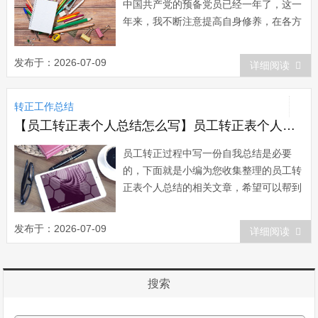
中国共产党的预备党员已经一年了，这一
年来，我不断注意提高自身修养，在各方
面以一名正式党员的标准严格要求自己，
审视自己。 成为一名中国共产党党员是
发布于：2026-07-09
详细阅读
我人生理想与信念的最大追求。入党作为
我学习、工作和生活的一种志向，作为自
转正工作总结
己实现人生价值取向与理想信念的目标，
是一项无比...
【员工转正表个人总结怎么写】员工转正表个人总结
员工转正过程中写一份自我总结是必要
的，下面就是小编为您收集整理的员工转
正表个人总结的相关文章，希望可以帮到
您，如果你觉得不错的话可以分享给更多
小伙伴哦！员工转正表个人总结一 上
发布于：2026-07-09
详细阅读
班的这些日子以来，让我收获了在课本上
所接触不到的知识，不光是纯粹的知识技
能，更多的是人与人之间的相处，他们给
搜索
了我不少的...