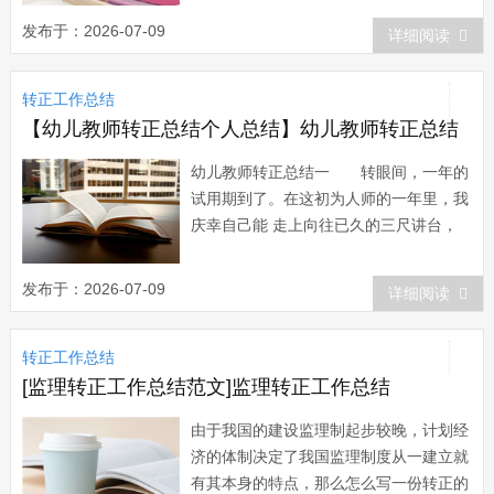
1 尊敬的领导： 您好! 我于20
发布于：2026-07-09
详细阅读
年 月成为公司的试用员工，初来公司，
曾经很担心不知该如何做好工作;但是公
转正工作总结
司宽松融洽的工作氛围、团结向上的企
业...
【幼儿教师转正总结个人总结】幼儿教师转正总结
幼儿教师转正总结一 转眼间，一年的
试用期到了。在这初为人师的一年里，我
庆幸自己能 走上向往已久的三尺讲台，
实现了由学生向教师过度的角色转变，真
正适 应了学校正常的教育教学生活，融
发布于：2026-07-09
详细阅读
入到太和中学这个大家庭中。一年来，
在学校领导和同事们的帮助下，我无论是
转正工作总结
学习能力、教学能力还是专业水 平都得
到较明显的提...
[监理转正工作总结范文]监理转正工作总结
由于我国的建设监理制起步较晚，计划经
济的体制决定了我国监理制度从一建立就
有其本身的特点，那么怎么写一份转正的