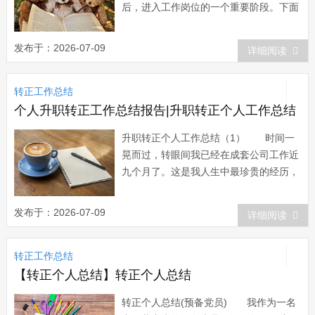
后，进入工作岗位的一个重要阶段。下面
是小编收集的医学生转正工作总结，欢迎
阅读。医学生转正工作总结1 本人自
发布于：2026-07-09
详细阅读
xx年7月从xx医科大学毕业后即到单位参
加工作，经各位上级医师指导及自己的努
转正工作总结
力，于xx年顺利的通过了执业医师资格考
试...
个人升职转正工作总结报告|升职转正个人工作总结
升职转正个人工作总结（1） 时间一
晃而过，转眼间我已经在成套公司工作近
九个月了。这是我人生中最珍贵的经历，
也给我留下了精彩而美好的回忆，我作为
一个初出茅庐的青年，非常感谢公司提供
发布于：2026-07-09
详细阅读
我工作的机会，同时我也非常珍惜这个工
作的机会，尽管我对招标是初次接触，但
转正工作总结
在领导和同事的悉心关怀和指导下，通过
自身的不...
【转正个人总结】转正个人总结
转正个人总结(预备党员) 我作为一名