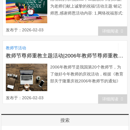
为老师们献上诚挚的祝福!活动主题:铭记
师恩,感谢师恩活动内容: 1,网络祝福形式:
发送电子贺卡每位同学给自己的老师发送
一张电子贺卡,用简短文字表达尊师爱师
发布于：2026-02-03
详细阅读
之情 学校的每位教师均有邮箱,用户名为
该教师姓名的拼音的头个字母,网站为上
教师节活动
海市历城中学 例如:王强,即邮箱...
教师节尊师重教主题活动|2006年教师节尊师重教活动方案
2006年教师节是我国第20个教师节，为
了做好今年教师的庆祝活动，根据《教育
部关于隆重庆祝2006年教师节的通知》
和省教育厅《关于2006年教师节开展尊
师重教活动的通知》要求，我市教师节庆
发布于：2026-02-03
详细阅读
祝活动计划如下： 一、8月中旬，向各县
（市、区）教育局、市直学校、中专、中
技学校下发《关于2006...
搜索