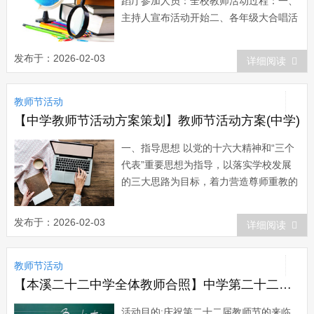
蹈厅参加人员：全校教师活动过程：一、
主持人宣布活动开始二、各年级大合唱活
动一年级《明天会更好》二年级《我的祖
国》三年级《让世界充满爱》四年级《阳
发布于：2026-02-03
详细阅读
光总在风雨后》五年级《同一首歌》六年
级《二十年后再相会》三、 各年级特色
教师节活动
节目一年级 杨...
【中学教师节活动方案策划】教师节活动方案(中学)
一、指导思想 以党的十六大精神和“三个
代表”重要思想为指导，以落实学校发展
的三大思路为目标，着力营造尊师重教的
浓厚氛围，激励广大教师以更加饱满的精
神投身于学校的教育事业，为推动我校教
发布于：2026-02-03
详细阅读
育事业再上新台阶作出新的贡献。 二、
活动目标 通过隆重开展教师节系列庆祝
教师节活动
活动，营造尊师重教和改革奋进的良好氛
围；进一步...
【本溪二十二中学全体教师合照】中学第二十二届教师节活动方案
活动目的:庆祝第二十二届教师节的来临,