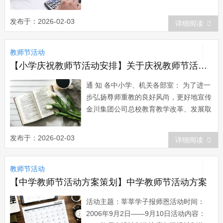
勤耕耘和默默奉献的老师送去诚挚的祝
福，感谢老师的辛勤教诲。 一、活动主
发布于：2026-02-03
详细阅读
题 感谢恩师 构建和谐 二、活动时间 9月
5日—9月10日 三、活动内容...
教师节活动
【小学庆祝教师节活动安排】关于庆祝教师节活动安排的通知(范文)
通 知 各中小学、机关各部室： 为了进一
步弘扬尊师重教的良好风尚，更好地宣传
金川集团公司总校教育教学改革、发展取
得的丰硕成果，进一步调动全体教职员工
的工作积极性，总校在第二十一个教师节
发布于：2026-02-03
详细阅读
来临之际，将举办各...
教师节活动
【中学教师节活动方案策划】中学教师节活动方案
活动主题：莘莘学子报师恩活动时间：
2006年9月2日——9月10日活动内容：