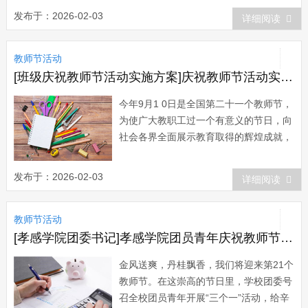
强教师队伍建设,营造尊师重教良好的社
发布于：2026-02-03
详细阅读
会风气,推进新学年我校教育教学改革,促
进学校发展,具有十分重要的意义 教师节
教师节活动
的庆祝本着隆重,热烈,简朴的原则...
[班级庆祝教师节活动实施方案]庆祝教师节活动实施方案(范文)
今年9月1 0日是全国第二十一个教师节，
为使广大教职工过一个有意义的节日，向
社会各界全面展示教育取得的辉煌成就，
经镇教育办研究决定，现提出如下实施方
案： 一、指导思想 今年教师节庆祝活动
发布于：2026-02-03
详细阅读
以邓小平理论和“三个代表”重要思想和科
学的发展观为指导，按照建设节约型社会
教师节活动
和和谐、文明校园的要求，...
[孝感学院团委书记]孝感学院团员青年庆祝教师节活动方案
金风送爽，丹桂飘香，我们将迎来第21个
教师节。在这崇高的节日里，学校团委号
召全校团员青年开展“三个一”活动，给辛