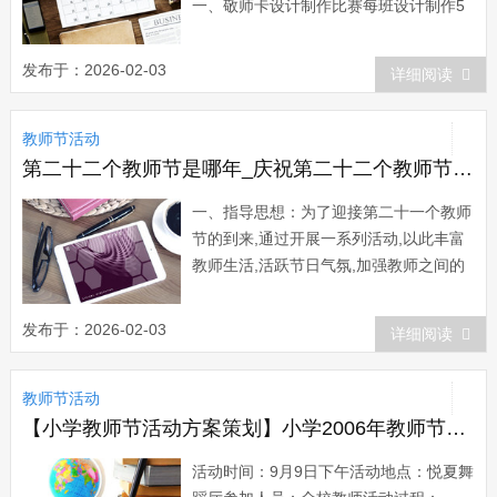
一、敬师卡设计制作比赛每班设计制作5
个敬师卡，于9月5日前上缴校团委进行评
比。优秀作品将于教师节当天展示。获奖
发布于：2026-02-03
详细阅读
的班级按所获奖项加分。二、开展“向老
师献礼”活动1、每班向所负责的老师赠送
教师节活动
鲜花及自制的敬师卡，向老师表...
第二十二个教师节是哪年_庆祝第二十二个教师节活动方案
一、指导思想：为了迎接第二十一个教师
节的到来,通过开展一系列活动,以此丰富
教师生活,活跃节日气氛,加强教师之间的
沟通与协作,培养和提高教师群体的向心
力、凝聚力和团队合作精神。二．活动议
发布于：2026-02-03
详细阅读
程：1、活动时间：2006年9月9日下午
1：00～3：002、活动地点：上海展览中
教师节活动
心、必胜客3、出席对象：...
【小学教师节活动方案策划】小学2006年教师节活动方案
活动时间：9月9日下午活动地点：悦夏舞