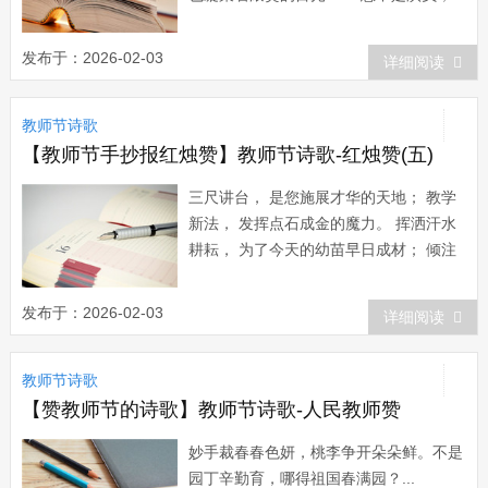
却吸引着我们饥渴的目光；您不是歌唱
家，却让知识的清泉叮咚作响，唱出迷人
发布于：2026-02-03
详细阅读
的歌曲；您不是雕塑家，却塑造着一批批
青年人的灵魂...
教师节诗歌
【教师节手抄报红烛赞】教师节诗歌-红烛赞(五)
三尺讲台， 是您施展才华的天地； 教学
新法， 发挥点石成金的魔力。 挥洒汗水
耕耘， 为了今天的幼苗早日成材； 倾注
心血浇灌， 为了祖国的花朵更加绚丽。
深夜，您批改作业， 陪伴您的是爱人的
发布于：2026-02-03
详细阅读
鼾声； 黎明，您撰写教案， 抚慰您的是
孩子的梦呓。 您是一片映红东方的朝
教师节诗歌
霞， 托起希望，捧起旭日； 您是一支熠
熠...
【赞教师节的诗歌】教师节诗歌-人民教师赞
妙手裁春春色妍，桃李争开朵朵鲜。不是
园丁辛勤育，哪得祖国春满园？...