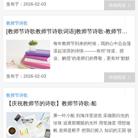
有数以亿计的栋梁...
发布于：2026-02-03
详细阅读
教师节诗歌
[教师节诗歌教师节诗歌词语]教师节诗歌-教师节诗情
每年教师节到来的时候，我的心中总会荡
漾起澎湃的诗情———有对“传道、授
业、解惑”的老师们的尊敬，更有对“默默
无闻、周而复始、桃李满天下”的园丁们
的感激。此时语言总显得苍白，贺卡总显
发布于：2026-02-03
详细阅读
得轻薄，惟有这诗这歌才能表达我对老师
的崇敬。这是我献给第一个教师节的礼
教师节诗歌
物，此时的老师在我的诗情中恰似一座美
丽的桥：“小...
【庆祝教师节的诗歌】教师节诗歌-船
乘一叶小船 到海洋里游览 采撷那闪光的
珍珠 追逐那耀眼的光环 用笔做桨 理想做
帆 老师是舵手 把我们摇入 知识的王国 驶
进 智慧的宫殿 累累硕果清香来 彼岸正是