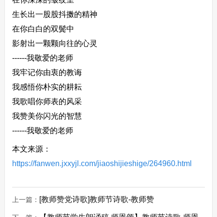
生长出一股股抖擞的精神
在你白白的双鬓中
影射出一颗颗向往的心灵
------我敬爱的老师
我牢记你由衷的教诲
我感悟你朴实的耕耘
我歌唱你师表的风采
我赞美你闪光的智慧
------我敬爱的老师
本文来源：
https://fanwen.jxxyjl.com/jiaoshijieshige/264960.html
[教师赞党诗歌]教师节诗歌-教师赞
上一篇：