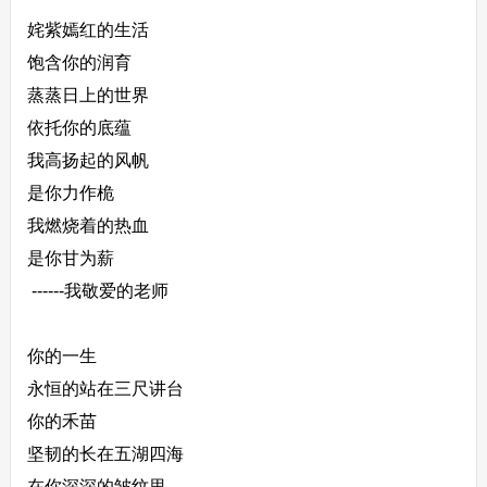
姹紫嫣红的生活
饱含你的润育
蒸蒸日上的世界
依托你的底蕴
我高扬起的风帆
是你力作桅
我燃烧着的热血
是你甘为薪
------我敬爱的老师
你的一生
永恒的站在三尺讲台
你的禾苗
坚韧的长在五湖四海
在你深深的皱纹里