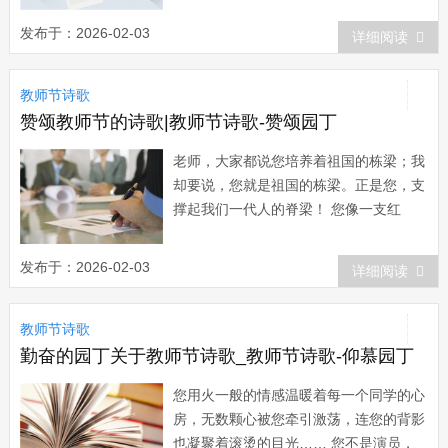
春天...
发布于：2026-02-03
详细阅读
教师节诗歌
赞颂教师节的诗歌|教师节诗歌-赞颂园丁
老师，大家都说您培养着祖国的栋梁；我
却要说，您就是祖国的栋梁。正是您，支
撑起我们一代人的脊梁！ 您像一支红
烛，为后辈献出了所有的热和光！您的品
格和精神，可以用两个字就是－－燃烧！
发布于：2026-02-03
详细阅读
不停的燃烧！...
教师节诗歌
勤奋的园丁关于教师节诗歌_教师节诗歌-仰慕园丁
您用火一般的情感温暖着每一个同学的心
房，无数颗心被您牵引激荡，连您的背影
也凝聚着滚烫的目光…… 您不是演员，