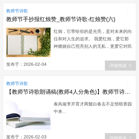
教师节诗歌
教师节手抄报红烛赞_教师节诗歌-红烛赞(六)
红烛，它带给你的是光亮，是对未来的向
往和对人生的追求。 我爱红烛，爱它那
种燃烧自己照亮别人的无私，更爱它对民
众生活的点点滴滴的启示。 它就那么一
滴一洒毫不吝啬的消耗着自已的生命，直
发布于：2026-02-04
详细阅读
到跳动的烛光随着最后一滴蜡液而消失在
黑暗中，它就这么平静地演示着它短暂的
教师节诗歌
生命。 如果你...
【教师节诗歌朗诵稿(教师4人分角色)】教师节诗歌-教师偶作
春风催李开育才两鬓白春去不足惜暗香园
中来...
发布于：2026-02-03
详细阅读