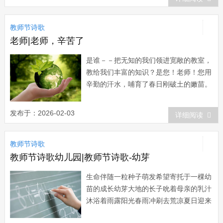
教师节诗歌
老师|老师，辛苦了
是谁－－把无知的我们领进宽敞的教室，
教给我们丰富的知识？是您！老师！您用
辛勤的汗水，哺育了春日刚破土的嫩苗。
是谁－－把调皮的我们教育成能体贴帮助
别人的人？是您！老师！您的关怀就好似
发布于：2026-02-03
详细阅读
和煦的春风温暖了我们的心灵。 是谁－
－把幼小的我们培育成成熟懂事的少
教师节诗歌
年？...
教师节诗歌幼儿园|教师节诗歌-幼芽
生命伴随一粒种子萌发希望寄托于一棵幼
苗的成长幼芽大地的长子吮着母亲的乳汁
沐浴着雨露阳光春雨冲刷去荒凉夏日迎来
万顷碧浪金风吹得大地生辉雪化冰消将会