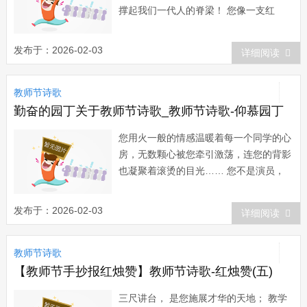
撑起我们一代人的脊梁！ 您像一支红
烛，为后辈献出了所有的热和光！您的品
格和精神，可以用两个字就是－－燃烧！
发布于：2026-02-03
详细阅读
不停的燃烧！...
教师节诗歌
勤奋的园丁关于教师节诗歌_教师节诗歌-仰慕园丁
您用火一般的情感温暖着每一个同学的心
房，无数颗心被您牵引激荡，连您的背影
也凝聚着滚烫的目光…… 您不是演员，
却吸引着我们饥渴的目光；您不是歌唱
家，却让知识的清泉叮咚作响，唱出迷人
发布于：2026-02-03
详细阅读
的歌曲；您不是雕塑家，却塑造着一批批
青年人的灵魂...
教师节诗歌
【教师节手抄报红烛赞】教师节诗歌-红烛赞(五)
三尺讲台， 是您施展才华的天地； 教学