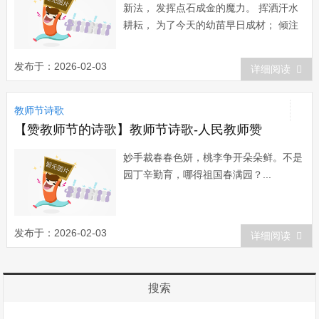
新法， 发挥点石成金的魔力。 挥洒汗水
耕耘， 为了今天的幼苗早日成材； 倾注
心血浇灌， 为了祖国的花朵更加绚丽。
深夜，您批改作业， 陪伴您的是爱人的
发布于：2026-02-03
详细阅读
鼾声； 黎明，您撰写教案， 抚慰您的是
孩子的梦呓。 您是一片映红东方的朝
教师节诗歌
霞， 托起希望，捧起旭日； 您是一支熠
熠...
【赞教师节的诗歌】教师节诗歌-人民教师赞
妙手裁春春色妍，桃李争开朵朵鲜。不是
园丁辛勤育，哪得祖国春满园？...
发布于：2026-02-03
详细阅读
搜索