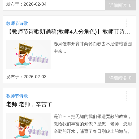
滴一洒毫不吝啬的消耗着自已的生命，直
发布于：2026-02-04
详细阅读
到跳动的烛光随着最后一滴蜡液而消失在
黑暗中，它就这么平静地演示着它短暂的
教师节诗歌
生命。 如果你...
【教师节诗歌朗诵稿(教师4人分角色)】教师节诗歌-教师偶作
春风催李开育才两鬓白春去不足惜暗香园
中来...
发布于：2026-02-03
详细阅读
教师节诗歌
老师|老师，辛苦了
是谁－－把无知的我们领进宽敞的教室，
教给我们丰富的知识？是您！老师！您用
辛勤的汗水，哺育了春日刚破土的嫩苗。
是谁－－把调皮的我们教育成能体贴帮助