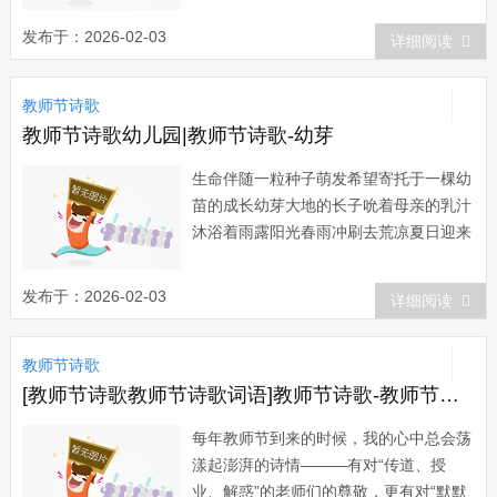
别人的人？是您！老师！您的关怀就好似
发布于：2026-02-03
详细阅读
和煦的春风温暖了我们的心灵。 是谁－
－把幼小的我们培育成成熟懂事的少
教师节诗歌
年？...
教师节诗歌幼儿园|教师节诗歌-幼芽
生命伴随一粒种子萌发希望寄托于一棵幼
苗的成长幼芽大地的长子吮着母亲的乳汁
沐浴着雨露阳光春雨冲刷去荒凉夏日迎来
万顷碧浪金风吹得大地生辉雪化冰消将会
有数以亿计的栋梁...
发布于：2026-02-03
详细阅读
教师节诗歌
[教师节诗歌教师节诗歌词语]教师节诗歌-教师节诗情
每年教师节到来的时候，我的心中总会荡
漾起澎湃的诗情———有对“传道、授
业、解惑”的老师们的尊敬，更有对“默默