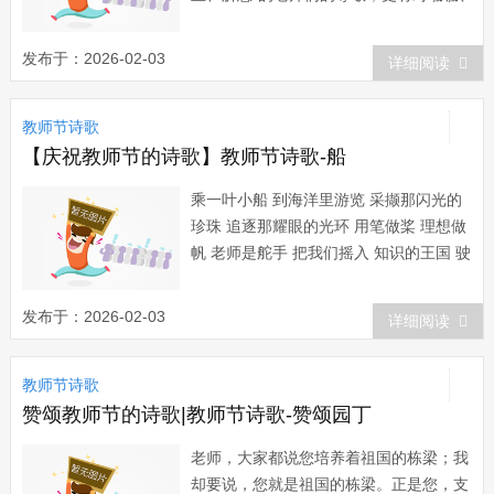
无闻、周而复始、桃李满天下”的园丁们
的感激。此时语言总显得苍白，贺卡总显
发布于：2026-02-03
详细阅读
得轻薄，惟有这诗这歌才能表达我对老师
的崇敬。这是我献给第一个教师节的礼
教师节诗歌
物，此时的老师在我的诗情中恰似一座美
丽的桥：“小...
【庆祝教师节的诗歌】教师节诗歌-船
乘一叶小船 到海洋里游览 采撷那闪光的
珍珠 追逐那耀眼的光环 用笔做桨 理想做
帆 老师是舵手 把我们摇入 知识的王国 驶
进 智慧的宫殿 累累硕果清香来 彼岸正是
春天...
发布于：2026-02-03
详细阅读
教师节诗歌
赞颂教师节的诗歌|教师节诗歌-赞颂园丁
老师，大家都说您培养着祖国的栋梁；我
却要说，您就是祖国的栋梁。正是您，支