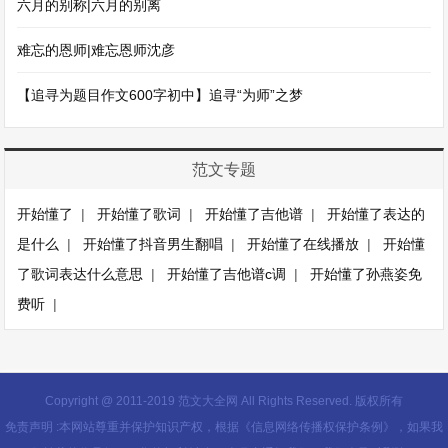
六月的别称|六月的别离
难忘的恩师|难忘恩师沈彦
【追寻为题目作文600字初中】追寻“为师”之梦
范文专题
开始懂了
|
开始懂了歌词
|
开始懂了吉他谱
|
开始懂了表达的
是什么
|
开始懂了抖音男生翻唱
|
开始懂了在线播放
|
开始懂
了歌词表达什么意思
|
开始懂了吉他谱c调
|
开始懂了孙燕姿免
费听
|
Copyright @ 2011-2019 范文大全网 All Rights Reserved. 版权所有
免责声明 :本网站尊重并保护知识产权，根据《信息网络传播权保护条例》，如果我