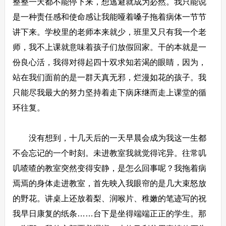
整整一天都不能停下来，想逃避就成为必然。我只能说
是一种责任感和使命感让我能哑着嗓子拖着病体一节节
讲下来。学校里的老师本来就少，班里又只有我一个老
师，我不上课就意味着孩子们放假回家。干的本就是一
份良心活，我得对得起四十双求知若渴的眼睛，因为，
站在我们面前的是一群天真无邪，烂漫如花的孩子。我
只能尽我最大的努力坚持着走下病床继而走上课堂的循
环往复。
没有想到，十几天后的一天早晨会成为我这一生都
不会忘记的一个时刻。未进教室我就觉得诧异。往常叽
叽喳喳的教室突然变得安静，是怎么回事呢？我拖着病
焉焉的身体走进教室，首先映入我眼帘的是几大束怒放
的野花。讲桌上还放着梨、润喉片、稚嫩的笔迹写的祝
我早日康复的纸条……台下是坐得端端正正的学生。那