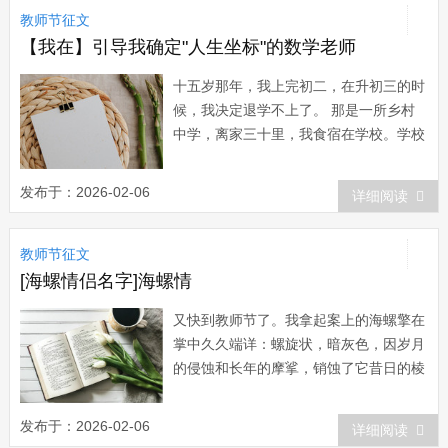
教师节征文
【我在】引导我确定"人生坐标"的数学老师
十五岁那年，我上完初二，在升初三的时
候，我决定退学不上了。 那是一所乡村
中学，离家三十里，我食宿在学校。学校
当时的条件就是那片贫穷土地的真实写
照，我们每天吃着粗黑的馒头，没有任何
发布于：2026-02-06
详细阅读
蔬菜。冬天的时候，宿舍里的温度和室外
相差无几，我们钻在被窝里连衣服也不敢
教师节征文
脱，蜷缩着身子，一夜一夜地当“团长”...
[海螺情侣名字]海螺情
又快到教师节了。我拿起案上的海螺擎在
掌中久久端详：螺旋状，暗灰色，因岁月
的侵蚀和长年的摩挲，销蚀了它昔日的棱
角，幽幽的泛光；贴近耳畔，依然是
那“呼呼”的海啸声。一个严厉的声音仿佛
发布于：2026-02-06
详细阅读
响起：“那不是海啸的声音，那是你耳朵