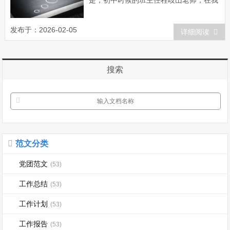
是，初中时候的班主任程歧山老师，在我
的脑海里却留下深深的烙印，每每夜深人
静，初中的往事就象发生在昨日一般历历
发布于：2026-02-05
详细阅读
在目，他给我的关心和呵护，让我体会到
了父母般的慈爱，回忆起来倍感温馨。最
让我不能忘怀的是程老师送给我的一袋奶
搜索
粉。 我...
范文分类
党团范文
(53)
工作总结
(53)
工作计划
(53)
工作报告
(53)