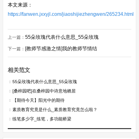
本文来源：
https://fanwen.jxxyjl.com/jiaoshijiezhengwen/265234.html
55朵玫瑰代表什么意思_55朵玫瑰
上一篇：
[教师节感激之情]我的教师节情结
下一篇：
相关范文
55朵玫瑰代表什么意思_55朵玫瑰
[桑梓园吧]在桑梓园中诗意地栖居
【期待今天】阳光中的期待
素质教育究竟是什么_素质教育究竟怎么啦？
练笔多少字_练笔，多功能桥梁