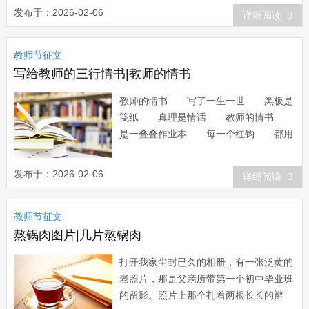
经都是为了追求那海阔天空的胸怀，都是
发布于：2026-02-06
详细阅读
为了蕴造那敞仰已久的气质，但是面处勾
心斗角、尔虞我诈的复杂的社会，我不得
教师节征文
不败下阵来。但是，就是那多情的目光，
那美丽的微笑，否...
写给教师的三行情书|教师的情书
教师的情书 写了一生一世 黑板是
笺纸 真理是情话 教师的情书
是一叠叠作业本 每一个红钩 都用
心写好 每一句批语 是爱的表
达 教师的情书 是一张张童稚的
发布于：2026-02-06
详细阅读
脸 心灵的扉页 写进崇高的理
想 深深的报答...
教师节征文
熬锅肉图片|几片熬锅肉
打开我家尘封已久的相册，有一张泛黄的
老照片，那是父亲所带第一个初中毕业班
的留影。照片上那个扎着两根长长的辫