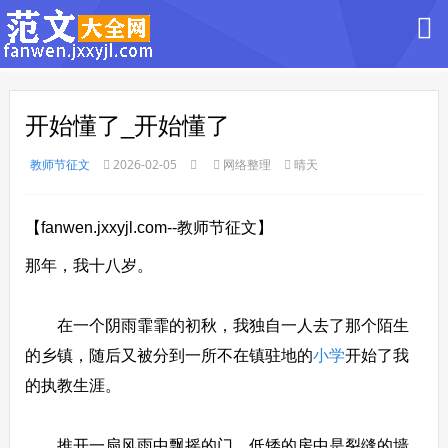
开始懂了_开始懂了
教师节征文
2026-02-05
网络整理
晴天
【fanwen.jxxyjl.com--教师节征文】
那年，我十八岁。
在一个阴雨霏霏的初秋，我独自一人去了那个陌生
的乡镇，随后又被分到一所不在镇驻地的
小学
开始了我
的执教生涯。
推开一扇风雨中飘摇的门，低矮的房中是裂缝的墙