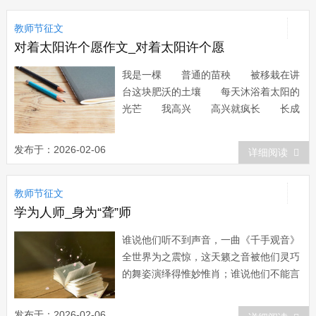
里血液流动的声音，是你生命的回
教师节征文
响！”程老师？！我的高中班主任程大鑫
老师。 程老师是我...
对着太阳许个愿作文_对着太阳许个愿
我是一棵 普通的苗秧 被移栽在讲
台这块肥沃的土壤 每天沐浴着太阳的
光芒 我高兴 高兴就疯长 长成
一株 向日葵 深情地把太阳守
望 一轮 一轮 新鲜而明亮 把
发布于：2026-02-06
详细阅读
我的一生照得晶莹而多芒 于是 便
有一株苍翠欲滴的希望 和 一轮喷薄
教师节征文
而出的理想 许个愿吧 对着太阳许
个愿吧 趁着年...
学为人师_身为“聋”师
谁说他们听不到声音，一曲《千手观音》
全世界为之震惊，这天籁之音被他们灵巧
的舞姿演绎得惟妙惟肖；谁说他们不能言
语，指间飞舞间跳动的是一串串美妙绝伦
的音符，这是无声的语言，这是发自心灵
发布于：2026-02-06