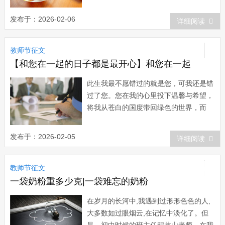
子，穿着花格短衬衫的大姑娘，便是我的
启蒙恩师廖先翠老师。 1978年的秋
发布于：2026-02-06
详细阅读
天，是多雨的季节。已近8岁的我踏上了
期盼已久的求学征程。报名的新生太多，
教师节征文
廖老师只好让我们数木棍来决定我们的去
留。看到前面...
【和您在一起的日子都是最开心】和您在一起
此生我最不愿错过的就是您，可我还是错
过了您。您在我的心里投下温馨与希望，
将我从苍白的国度带回绿色的世界，而
您，却在这绿色的世界里凋零。可是，老
师，学生依然会和您在一起。 ――写
发布于：2026-02-05
详细阅读
在前面 老师，我对您的爱，因为仅
存，所以纯粹。 我一个人坐在楼顶
教师节征文
上。凝视着远方，猜测着远方天空下所生
长着的人和事物，猜...
一袋奶粉重多少克|一袋难忘的奶粉
在岁月的长河中,我遇到过形形色色的人,
大多数如过眼烟云,在记忆中淡化了。但