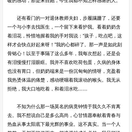
暖的感动，那是来自她，今生我都不知怎样感谢的人。
还有看门的一对退休教师夫妇，步履蹒跚了，还要
一个与小李去找医生，一个留下来看护我。看着奶奶含
着泪花，怜惜地握着我的手对我说：“孩子，吃点吧，这
样才会快点好起来呀！”我的心都碎了。那一声是如此刻
骨铭心！以至于事隔了这么多年，我每次想起，还是会
有泪慢慢打湿眼眶。我并不喜欢吃荷包蛋，久病的身体
也没有胃口，但奶奶端来是一份沉甸甸的情呀，充盈着
我热烫体温的痛楚，感动哽咽着我滚动的喉头。我无从
拒绝，我大口地吃着，和着泪水吃……
不知为什么那一场莫名的病竟钟情于我久久不肯离
去。我不想说自己是多么高尚，心甘情愿奉献着青春与
热血从事太阳底下最光辉的事业。这不真实。当一个人