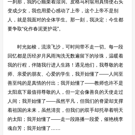
一刹那，我的心颤栗着湿润。皮格马利翁用真情使石头
变成少女，我也用爱心感动了上帝，这个上帝不是别
人，就是我面对的全体学生。那一刻，我决定：今生都
要争取“化作春泥更护花”。
时光如梭，流浪飞沙，可时间带不走一切。每一段
回忆都是历经岁月风雨淘洗无数遍留下的珍珠，温暖着
我的行程，伴随我行进人生路！遇见他们，我尊敬的老
师、亲爱的朋友、心爱的学生，我开始懂了――人间至
善至纯的是真情的付出；我开始懂了――教师也许不是
太阳底下最值得尊敬的人，但一定会像善良的天使走过
人间；我开始懂了――虽然平凡，但我们的脊梁却支撑
着祖国的未来，虽然清贫，但我们的双手却托举着明天
的太阳；我开始懂了――走一段路播一段爱，催艳桃李
魂自芳；我开始懂了……