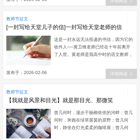
详细阅读
的声音。 他们走在人熙嘈杂的大街
上，你不会发现他们任何异样。同样的青
教师节征文
春，同样的朝气，健步如飞，神采飞扬。
但当你发现一声...
[一封写给天堂儿子的信]一封写给天堂老师的信
这是一封永远无法投递的书信，因为它的
收件人──黄卫锋老师已经在十年前离开
了人世。黄老师是我高中时的语文教师，
1996年暑假来临前的一天，因为脑溢
血，他永远的倒下了，从此不再站起来。
发布于：2026-02-06
详细阅读
那年，还差9天就是他43周岁的生
日。 记得那天上午，黄老师给我们上
教师节征文
好语文课，还摸过一生病同学的额头，看
他发不发烧，并叮...
【我就是风景和目光】就是那目光、那微笑
曾几何时，漫步于杨柳依依的河畔；曾几
何时，奔跑在绿草茵茵的原野；曾几何
时，静坐在灯光柔柔的咖啡屋；曾几何
时，流浪在春雨淅淅的街头……诸多的曾