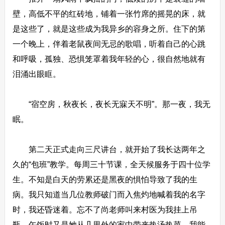
壁，高低不平的红砖地，铺着一张竹席的摇晃的床，就
是这些了，就是这些成为我异乡的容身之所。住下的第
一个晚上，伴着老鼠夜间无忌的歌唱，听着自己的心跳
和呼吸，孤独、恐惧笼罩着我年轻的心，很自然地就有
泪涌出眼眶。
“宿空房，秋夜长，夜长无寐天不明”。那一夜，我无
眠。
第二天正式走向三尺讲台，就开始了我长达两年之
久的“包班”教学。每周三十节课，全天候服务于四十位学
生。不知是白天的劳累还是黑夜的惧怕导致了我的生
病。我只知道当几位教师破门而入焦灼地喊着我的名字
时，我还昏迷着。忘不了尚老师叫来村医为我挂上吊
瓶，午饭时又是她从几里外的家中带来热汤热菜。我能