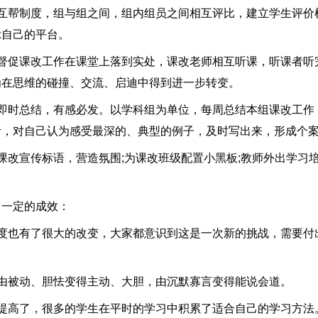
帮制度，组与组之间，组内组员之间相互评比，建立学生评价
示自己的平台。
促课改工作在课堂上落到实处，课改老师相互听课，听课者听
为在思维的碰撞、交流、启迪中得到进一步转变。
时总结，有感必发。以学科组为单位，每周总结本组课改工作
考，对自己认为感受最深的、典型的例子，及时写出来，形成个
改宣传标语，营造氛围;为课改班级配置小黑板;教师外出学习
一定的成效：
也有了很大的改变，大家都意识到这是一次新的挑战，需要付
被动、胆怯变得主动、大胆，由沉默寡言变得能说会道。
高了，很多的学生在平时的学习中积累了适合自己的学习方法