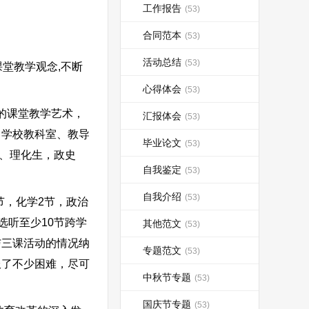
工作报告
(53)
合同范本
(53)
活动总结
(53)
堂教学观念,不断
心得体会
(53)
的课堂教学艺术，
汇报体会
(53)
，学校教科室、教导
毕业论文
(53)
语、理化生，政史
自我鉴定
(53)
自我介绍
(53)
节，化学2节，政治
选听至少10节跨学
其他范文
(53)
与三课活动的情况纳
专题范文
(53)
服了不少困难，尽可
中秋节专题
(53)
国庆节专题
(53)