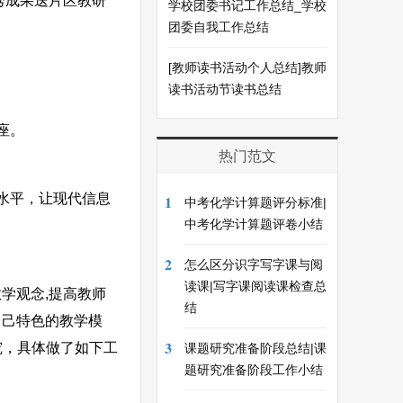
秀成果送片区教研
学校团委书记工作总结_学校
团委自我工作总结
[教师读书活动个人总结]教师
读书活动节读书总结
座。
热门范文
水平，让现代信息
1
中考化学计算题评分标准|
中考化学计算题评卷小结
2
怎么区分识字写字课与阅
读课|写字课阅读课检查总
学观念,提高教师
结
自己特色的教学模
3
究，具体做了如下工
课题研究准备阶段总结|课
题研究准备阶段工作小结