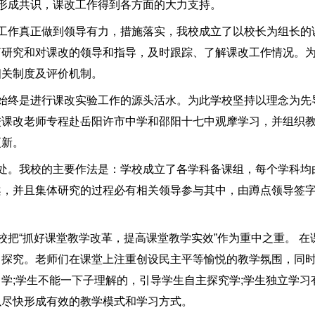
成共识，课改工作得到各方面的大力支持。
作真正做到领导有力，措施落实，我校成立了以校长为组长的
商研究和对课改的领导和指导，及时跟踪、了解课改工作情况。
相关制度及评价机制。
终是进行课改实验工作的源头活水。为此学校坚持以理念为先
校课改老师专程赴岳阳许市中学和邵阳十七中观摩学习，并组织
更新。
。我校的主要作法是：学校成立了各学科备课组，每个学科均
案，并且集体研究的过程必有相关领导参与其中，由蹲点领导签
“抓好课堂教学改革，提高课堂教学实效”作为重中之重。 在
、探究。老师们在课堂上注重创设民主平等愉悦的教学氛围，同
学;学生不能一下子理解的，引导学生自主探究学;学生独立学习
以尽快形成有效的教学模式和学习方式。