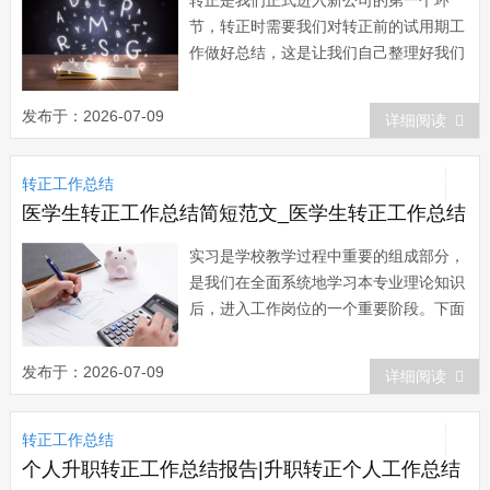
转正是我们正式进入新公司的第一个环
节，转正时需要我们对转正前的试用期工
作做好总结，这是让我们自己整理好我们
在新岗位上所收获的知识和技能，同时也
是向公司展示我们的学习能力。下面是小
发布于：2026-07-09
详细阅读
编大家带来的申请转正个人总结，欢迎阅
读。 篇一：申请转正个人总结 时
转正工作总结
光荏苒，转眼间我来xx已经8个多月了。
在这段时...
医学生转正工作总结简短范文_医学生转正工作总结
实习是学校教学过程中重要的组成部分，
是我们在全面系统地学习本专业理论知识
后，进入工作岗位的一个重要阶段。下面
是小编收集的医学生转正工作总结，欢迎
阅读。医学生转正工作总结1 本人自
发布于：2026-07-09
详细阅读
xx年7月从xx医科大学毕业后即到单位参
加工作，经各位上级医师指导及自己的努
转正工作总结
力，于xx年顺利的通过了执业医师资格考
试...
个人升职转正工作总结报告|升职转正个人工作总结