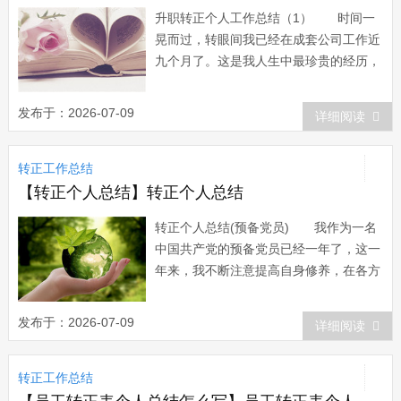
升职转正个人工作总结（1） 时间一
晃而过，转眼间我已经在成套公司工作近
九个月了。这是我人生中最珍贵的经历，
也给我留下了精彩而美好的回忆，我作为
一个初出茅庐的青年，非常感谢公司提供
发布于：2026-07-09
详细阅读
我工作的机会，同时我也非常珍惜这个工
作的机会，尽管我对招标是初次接触，但
转正工作总结
在领导和同事的悉心关怀和指导下，通过
自身的不...
【转正个人总结】转正个人总结
转正个人总结(预备党员) 我作为一名
中国共产党的预备党员已经一年了，这一
年来，我不断注意提高自身修养，在各方
面以一名正式党员的标准严格要求自己，
审视自己。 成为一名中国共产党党员是
发布于：2026-07-09
详细阅读
我人生理想与信念的最大追求。入党作为
我学习、工作和生活的一种志向，作为自
转正工作总结
己实现人生价值取向与理想信念的目标，
是一项无比...