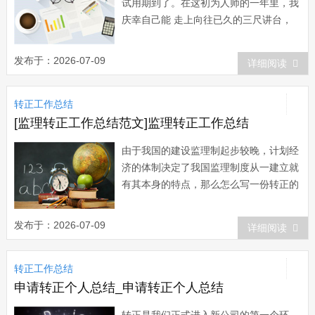
试用期到了。在这初为人师的一年里，我
庆幸自己能 走上向往已久的三尺讲台，
实现了由学生向教师过度的角色转变，真
正适 应了学校正常的教育教学生活，融
发布于：2026-07-09
详细阅读
入到太和中学这个大家庭中。一年来，
在学校领导和同事们的帮助下，我无论是
转正工作总结
学习能力、教学能力还是专业水 平都得
到较明显的提...
[监理转正工作总结范文]监理转正工作总结
由于我国的建设监理制起步较晚，计划经
济的体制决定了我国监理制度从一建立就
有其本身的特点，那么怎么写一份转正的
工作总结呢？下面和小编一起来看看吧！
监理转正工作总结【1】 尊敬的各位
发布于：2026-07-09
详细阅读
领导： 我叫xx，于XX年3月1日加入
公司，根据公司领导的安排，现在xx市xx
转正工作总结
新区sgmw乘用车一期搬迁技术改造项...
申请转正个人总结_申请转正个人总结