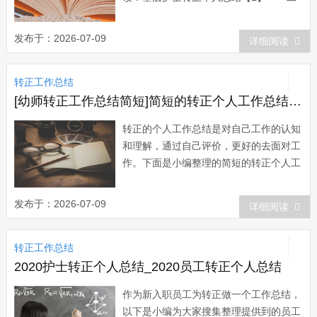
作半年来，在院领导和科室主任护士长的
言传身教、关心培养下，在同事的支持帮
发布于：2026-07-09
详细阅读
助、密切配合下，我不断加强思想政治学
习，对工作精益求精，圆满地完成了自己
转正工作总结
所承担的各项工作任务，个人思想政治素
质和业务工...
[幼师转正工作总结简短]简短的转正个人工作总结四篇
转正的个人工作总结是对自己工作的认知
和理解，通过自己评价，更好的去面对工
作。下面是小编整理的简短的转正个人工
作总结，欢迎阅读！简短的转正个人工作
总结1 本人自20xx年xx月xx日起进入
发布于：2026-07-09
详细阅读
xx公司从事xx工作，在不知不觉中已经经
过了2个月的试用期。 在这段时间
转正工作总结
里，我感悟颇多，虽然这并不是我的第...
2020护士转正个人总结_2020员工转正个人总结
作为新入职员工为转正做一个工作总结，
以下是小编为大家搜集整理提供到的员工