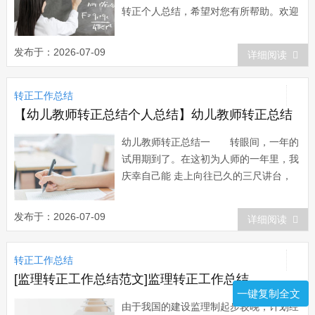
转正个人总结，希望对您有所帮助。欢迎
阅读参考学习！20xx员工转正个人总结
1 尊敬的领导： 您好! 我于20
发布于：2026-07-09
详细阅读
年 月成为公司的试用员工，初来公司，
曾经很担心不知该如何做好工作;但是公
转正工作总结
司宽松融洽的工作氛围、团结向上的企
业...
【幼儿教师转正总结个人总结】幼儿教师转正总结
幼儿教师转正总结一 转眼间，一年的
试用期到了。在这初为人师的一年里，我
庆幸自己能 走上向往已久的三尺讲台，
实现了由学生向教师过度的角色转变，真
正适 应了学校正常的教育教学生活，融
发布于：2026-07-09
详细阅读
入到太和中学这个大家庭中。一年来，
在学校领导和同事们的帮助下，我无论是
转正工作总结
学习能力、教学能力还是专业水 平都得
到较明显的提...
[监理转正工作总结范文]监理转正工作总结
一键复制全文
由于我国的建设监理制起步较晚，计划经