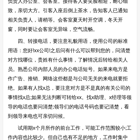
负责人办公室、会客室。接待客人要笑脸相迎，耐心细
致，亲切大方。引客入座后倒上茶水，告知客人已通知
相关负责人，请稍等。会客室夏天时开空调，冬天开
窗，同时要让会客室无异味，空气流畅。
四、转接电话，要注意礼貌用语，使用公司的标准
用语：您好!xx公司!之后问有什么可以帮到您的，问清楚
对方找哪位，贵姓有什么事情，了解情况后转给相关人
员。熟悉公司内部人员的办公电话短号。如果来电方是
作广告、推销、网络这些都是与公司无关的来电就要拒
绝。如果有人找x总，要注意对方是不是真的有关公司的
事情找x总;如果无法判断可转给xx。找x助理、x经理等领
导的电话也要问清楚;领导们的电话号码也要记清楚，看
到领导来电也可亲切问候。
试用期x个月所作的前台工作，可能工作范围较小;工
作内容也比较少。但自己也有不足的地方，工作时集中