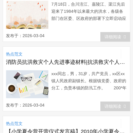
7月18日，合川涪江、嘉陵江、渠江先后
迎来了1984年以来最大的洪水，各级各
部门在区委、区政府的部署下立即启动应
急预案。面对突如其来的洪灾，人民医院
全体干部职工齐心协力战胜困难，取得了
发布于：2026-03-04
详细阅读
抗洪救灾阶段性的胜利，涌现出了一大批
先进的人物与事迹。 18日当晚，人民
热点范文
医院领导紧急召开会议部署抗洪抢险工
作，...
消防员抗洪救灾个人先进事迹材料|抗洪救灾个人先进事迹材料范文
xxx同志，男，31岁，共产党员，xx区xx
镇人民政府副镇长。根据镇党委、政府的
分工，负责本镇的防汛工作。 200*年
5月26日-6月8日，我镇全境连降罕见特大
暴雨，降雨量达448mm，全镇遭受巨大
发布于：2026-03-04
详细阅读
损失，出现断电、断路、断水、断通讯，
据初步估算直接经济损失达xxxx多万元。
热点范文
面对这突然其来的天灾...
【小学夏令营开营仪式发言稿】2010年小学夏令营开营仪式上的讲话