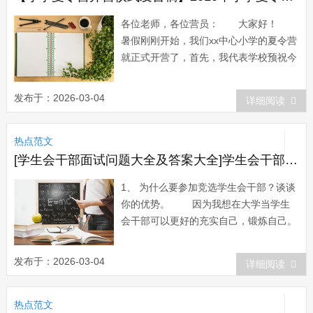
各位老师，各位营员： 大家好！
暑假刚刚开始，我们xx中心小学的夏令营
就正式开营了，首先，我代表学校预祝今
年的夏令营活动取得圆满成功！也真诚祝
贺在座的每个同学能够光荣地成为今年夏
发布于：2026-03-04
详细阅读
令营的成员，因为我知道，并不是每个同
学都有资格成为夏令营的成员的，必须在
热点范文
书画、作文等方面有一定的才能，经过老
师的挑...
[学生会干部面试问题大全及答案大全]学生会干部面试问题
1、 为什么要参加竞选学生会干部？谈谈
你的优势。 因为我想在大学当学生
会干部可以更好的充实自己，锻炼自己。
我的优势就是做事认真负责，热情，乐于
助人。 2、 你平时碰到自己谈不来的
发布于：2026-03-04
详细阅读
人怎么处理关系？ 只是谈不来而
已，那就顺其自然，不谈那些敏感的话
热点范文
题。工作需要的时候，还是可以很好的合