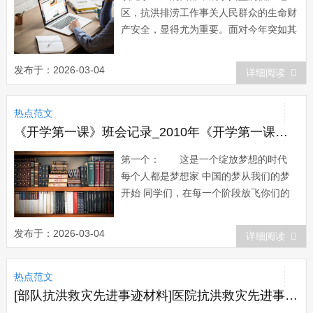
区，抗洪排涝工作事关人民群众的生命财
产安全，显得尤为重要。面对今年突如其
来的洪水，我镇迅速启动防洪预案，落实
各项抗洪排涝措施，组织全镇党员干部、
发布于：2026-03-04
详细阅读
人民群众迅速投入到抗洪救灾的洪流中，
经过大家的共同努力，截止5日上午，内
热点范文
河水位降至1 9米，其中丰南圩已降至1 7
米，...
《开学第一课》班会记录_2010年《开学第一课》班会小结
第一个： 这是一个绽放梦想的时代
每个人都是梦想家 中国的梦从我们的梦
开始 同学们，在每一个阶段放飞你们的
梦想，让他带领你前行，照亮你的一
生。 第二个： 坚持自我的过程，
发布于：2026-03-04
详细阅读
是一个不断超越自我，实现自我的过程。
抬头看着你的梦想，脚踏实地的努力，每
热点范文
天都离成功更进一步。 第三个：
在实现梦想的...
[部队抗洪救灾先进事迹材料]医院抗洪救灾先进事迹材料