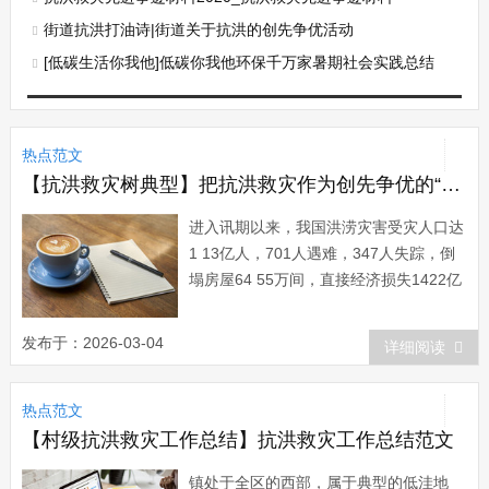
街道抗洪打油诗|街道关于抗洪的创先争优活动
[低碳生活你我他]低碳你我他环保千万家暑期社会实践总结
热点范文
【抗洪救灾树典型】把抗洪救灾作为创先争优的“试金石”
进入讯期以来，我国洪涝灾害受灾人口达
1 13亿人，701人遇难，347人失踪，倒
塌房屋64 55万间，直接经济损失1422亿
元。为打赢这场抗洪救灾攻坚战，各级党
组织和党员要以创先争优的动力激发抗洪
发布于：2026-03-04
详细阅读
救灾的斗志，以抗洪救灾的实际行动投入
到创先争优活动中，用抗洪救灾的胜利来
热点范文
检验创先争优的成效，做到在抗...
【村级抗洪救灾工作总结】抗洪救灾工作总结范文
镇处于全区的西部，属于典型的低洼地