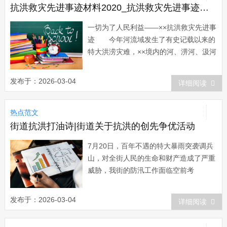
作的。...
抗洪救灾先进事迹材料2020_抗洪救灾先进事迹材料
一切为了人民利益——××抗洪救灾先进事
迹 今年河流域发生了有史记载以来的
特大洪涝灾难，××境内的河、淠河、汲河
等五条河流全线超保证水位，几十万群众
的生命财产受到了严重威胁。要害时刻，
发布于：2026-03-04
详细阅读
县长、县防汛指挥长××临危不乱，精心组
织，科学决策，指挥有力，率领全县干群
热点范文
日夜奋战在抗洪救灾第一线，在短短半个
月...
街道抗洪打油诗|街道关于抗洪的创先争优活动
7月20日，百年不遇的特大暴雨突袭调兵
山，对全街人民的生命和财产造成了严重
威胁，我街的防汛工作面临空前考
验。 据初步统计，在这次暴雨中，调
兵山街道共受灾600户，涉及1244人、房
发布于：2026-03-04
详细阅读
屋1642间；农作物受灾面积达3000亩；
生猪受灾60头；桥梁被冲毁一座；公路被