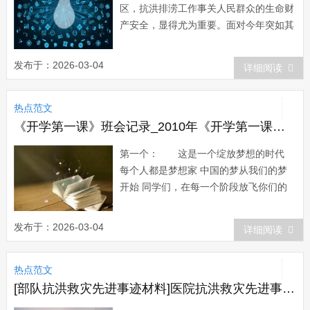
区，抗洪排涝工作事关人民群众的生命财
产安全，显得尤为重要。面对今年突如其
来的洪水，我镇迅速启动防洪预案，落实
各项抗洪排涝措施，组织全镇党员干部、
发布于：2026-03-04
详细阅读
人民群众迅速投入到抗洪救灾的洪流中，
经过大家的共同努力，截止5日上午，内
热点范文
河水位降至1 9米，其中丰南圩已降至1 7
米，...
《开学第一课》班会记录_2010年《开学第一课》班会小结
第一个： 这是一个绽放梦想的时代
每个人都是梦想家 中国的梦从我们的梦
开始 同学们，在每一个阶段放飞你们的
梦想，让他带领你前行，照亮你的一
生。 第二个： 坚持自我的过程，
发布于：2026-03-04
详细阅读
是一个不断超越自我，实现自我的过程。
抬头看着你的梦想，脚踏实地的努力，每
热点范文
天都离成功更进一步。 第三个：
在实现梦想的...
[部队抗洪救灾先进事迹材料]医院抗洪救灾先进事迹材料