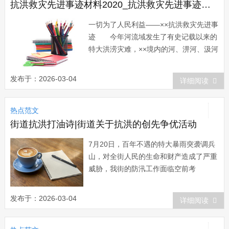
作的。...
抗洪救灾先进事迹材料2020_抗洪救灾先进事迹材料
一切为了人民利益——××抗洪救灾先进事
迹 今年河流域发生了有史记载以来的
特大洪涝灾难，××境内的河、淠河、汲河
等五条河流全线超保证水位，几十万群众
的生命财产受到了严重威胁。要害时刻，
发布于：2026-03-04
详细阅读
县长、县防汛指挥长××临危不乱，精心组
织，科学决策，指挥有力，率领全县干群
热点范文
日夜奋战在抗洪救灾第一线，在短短半个
月...
街道抗洪打油诗|街道关于抗洪的创先争优活动
7月20日，百年不遇的特大暴雨突袭调兵
山，对全街人民的生命和财产造成了严重
威胁，我街的防汛工作面临空前考
验。 据初步统计，在这次暴雨中，调
兵山街道共受灾600户，涉及1244人、房
发布于：2026-03-04
详细阅读
屋1642间；农作物受灾面积达3000亩；
生猪受灾60头；桥梁被冲毁一座；公路被