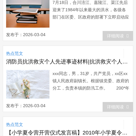
7月18日，合川涪江、嘉陵江、渠江先后
迎来了1984年以来最大的洪水，各级各
部门在区委、区政府的部署下立即启动应
急预案。面对突如其来的洪灾，人民医院
全体干部职工齐心协力战胜困难，取得了
发布于：2026-03-04
详细阅读
抗洪救灾阶段性的胜利，涌现出了一大批
先进的人物与事迹。 18日当晚，人民
热点范文
医院领导紧急召开会议部署抗洪抢险工
作，...
消防员抗洪救灾个人先进事迹材料|抗洪救灾个人先进事迹材料范文
xxx同志，男，31岁，共产党员，xx区xx
镇人民政府副镇长。根据镇党委、政府的
分工，负责本镇的防汛工作。 200*年
5月26日-6月8日，我镇全境连降罕见特大
暴雨，降雨量达448mm，全镇遭受巨大
发布于：2026-03-04
详细阅读
损失，出现断电、断路、断水、断通讯，
据初步估算直接经济损失达xxxx多万元。
热点范文
面对这突然其来的天灾...
【小学夏令营开营仪式发言稿】2010年小学夏令营开营仪式上的讲话