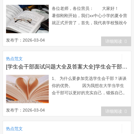
各位老师，各位营员： 大家好！
暑假刚刚开始，我们xx中心小学的夏令营
就正式开营了，首先，我代表学校预祝今
年的夏令营活动取得圆满成功！也真诚祝
贺在座的每个同学能够光荣地成为今年夏
发布于：2026-03-04
详细阅读
令营的成员，因为我知道，并不是每个同
学都有资格成为夏令营的成员的，必须在
热点范文
书画、作文等方面有一定的才能，经过老
师的挑...
[学生会干部面试问题大全及答案大全]学生会干部面试问题
1、 为什么要参加竞选学生会干部？谈谈
你的优势。 因为我想在大学当学生
会干部可以更好的充实自己，锻炼自己。
我的优势就是做事认真负责，热情，乐于
助人。 2、 你平时碰到自己谈不来的
发布于：2026-03-04
详细阅读
人怎么处理关系？ 只是谈不来而
已，那就顺其自然，不谈那些敏感的话
热点范文
题。工作需要的时候，还是可以很好的合