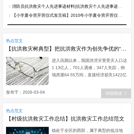
消防员抗洪救灾个人先进事迹材料|抗洪救灾个人先进事迹材料范文
【小学夏令营开营仪式发言稿】2010年小学夏令营开营仪式上的讲话
热点范文
【抗洪救灾树典型】把抗洪救灾作为创先争优的“试金石”
进入讯期以来，我国洪涝灾害受灾人口达
1 13亿人，701人遇难，347人失踪，倒
塌房屋64 55万间，直接经济损失1422亿
元。为打赢这场抗洪救灾攻坚战，各级党
组织和党员要以创先争优的动力激发抗洪
发布于：2026-03-04
详细阅读
救灾的斗志，以抗洪救灾的实际行动投入
到创先争优活动中，用抗洪救灾的胜利来
热点范文
检验创先争优的成效，做到在抗...
【村级抗洪救灾工作总结】抗洪救灾工作总结范文
镇处于全区的西部，属于典型的低洼地