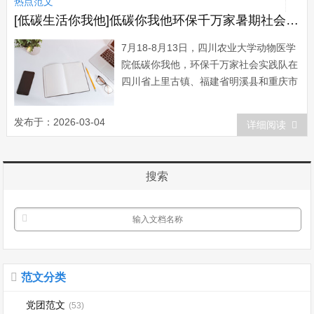
热点范文
冲毁200余米；转移安置群众120...
[低碳生活你我他]低碳你我他环保千万家暑期社会实践总结
7月18-8月13日，四川农业大学动物医学
院低碳你我他，环保千万家社会实践队在
四川省上里古镇、福建省明溪县和重庆市
奉节县体了开展了关注城市发展，共襄世
博盛会主题宣传活动。同学们旨在让更多
发布于：2026-03-04
详细阅读
的市民加入到低碳一族，共同呵护我们的
碧水蓝天，呵护我们的地球家园。 为
了更好地提高市民的低碳意识，宣传低碳
搜索
生...
范文分类
党团范文
(53)