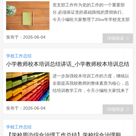
党支部工作作为党的工作的一个重要部
分,必须保证党的基础路线的贯彻执行。
今天小编给大家整理了20xx年学校党支部
工作总结，希望对大家有所帮助。20xx年
学校党支部工作总结范文一 我南省小
发布于：2026-06-04
详细阅读
学支部在县教育局党委的精神指导下，结
合我支部工作实际，开展了以下工作，现
学校工作总结
就本支部的工作开展情况作如下总结：...
小学教师校本培训总结讲话_小学教师校本培训总结
进一步加强校本培训工作的力度，继续以
全面提高我校教师的整体素质为核心，总
结培训教学工作，今天小编给大家找来了
小学教师校本培训总结，希望能够帮助到
大家。 小学教师校本培训总结篇
发布于：2026-06-04
详细阅读
一 本学期，我校继续做到有组织、有
计划的开展教师继续教育校本培训工作，
学校工作总结
追求有效性，基本上能完成了，计划制订
中的各项任务...
【学校周边综合治理工作总结】学校综合治理期末工作总结报告