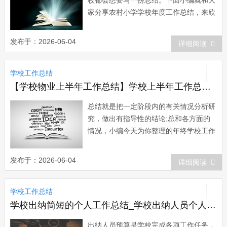
校都会想要写一份总结。下面小编就和大
家分享农村小学学校年度工作总结，来欣
赏一下吧。 农村小学学校年度工作总
结 一年来，全校师生在上级部门的有
发布于：2026-06-04
详细阅读
力领导下，我校的校园建设焕然一新，师
生面貌和精神状态也更加振奋，教育教学
学校工作总结
更加规范化和科学化，各项管理也更加有
章可循，...
【学校物业上半年工作总结】学校上半年工作总结3篇
总结就是把一定阶段内的有关情况分析研
究，做出有指导性的结论;总和各方面的
情况，小编今天为你整理的年终学校工作
总结的范文，大家快点看看吧 年终总
结一 一学期的工作在紧张、忙碌又轻
发布于：2026-06-04
详细阅读
松愉快的氛围中过去了。总的来说，本学
期大家虽忙忙碌碌但也硕果累累。回顾本
学校工作总结
学期的工作，我校全体师生在教育局及镇
政府的正...
学校出纳简短的个人工作总结_学校出纳人员个人工作总结
出纳人员预算是学校完成各项工作任务，