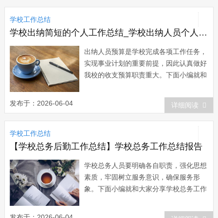
期大家虽忙忙碌碌但也硕果累累。回顾本
学校工作总结
学期的工作，我校全体师生在教育局及镇
政府的正...
学校出纳简短的个人工作总结_学校出纳人员个人工作总结
出纳人员预算是学校完成各项工作任务，
实现事业计划的重要前提，因此认真做好
我校的收支预算职责重大。下面小编就和
大家分享学校出纳人员工作总结，来欣赏
一下吧。 学校出纳人员工作总结
发布于：2026-06-04
详细阅读
20xx年即将过去，今年，是我园成立两周
年，经过上学年及下学年的两次督导验
学校工作总结
收，本年度顺利透过了深圳市规范化幼儿
园和深...
【学校总务后勤工作总结】学校总务工作总结报告
学校总务人员要明确各自职责，强化思想
素质，牢固树立服务意识，确保服务形
象。下面小编就和大家分享学校总务工作
总结，来欣赏一下吧。 学校总务工作
总结 总务处在院党委和院行政的正确
发布于：2026-06-04