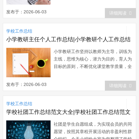
赏一下吧。 学校党支部工作总结
(一) 20xx年年度，我校党总支在市教
发布于：2026-06-03
详细阅读
育局党委的正确领导下，以“三个代表”重
要思想和科学发展观为指导，深入落实学
学校工作总结
习实践科学发展观...
小学教研主任个人工作总结|小学教研个人工作总结
小学教研工作坚持以教师为主导，训练为
主线，思维为核心，潜力为目的，育人为
目标的原则，不断优化课堂教学质量，全
面提高新课程的执行力。下面小编就和大
家分享小学教研工作总结，来欣赏一下
发布于：2026-06-03
详细阅读
吧。 小学教研工作总结 一、以精
细化管理为抓手，促进教学常规进一步规
学校工作总结
范。 教育教学工作是一个头绪众多的
系统工程，...
学校社团工作总结范文大全|学校社团工作总结范文
社团是学生自愿组成，为实现会员的共同
愿望，按照其章程开展活动的非盈利性群