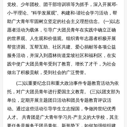
党校、少年团校、团干部培训班等为抓手，深入开展邓-
小-平理论、“科学发展观”、构建和-谐社会学习活动，帮
助广大青年牢固树立坚定的社会主义理想信念。 (一)以志
愿者活动为载体，引导广大团员青年在实践中确立正确
的世界观、人生观和价值观。组织青年志愿者积极开展
帮贫济困、互帮互助、社区共建、爱心捐献等各项公益
服务活动，并深入到霞林街道棠坡社区和福利区，在实
践中使广大团员青年受到了教育、增长了才干，为社会
做出了积极贡献，受到社会的广泛赞誉。
(二)以重要纪念日和重大政治事件专题教育活动为依
托，对广大团员青年进行爱国主义教育。 (三)以团支部为
单位，定期开展主题团日活动和团员专题教育评议活
动。通过这些活动引导学生立志报国，争做跨世纪优秀
人才。 共青团是广大青年学习共-产主义的大学校，其主
要任务是服务于团员青年。新形势下，如何加强组织建