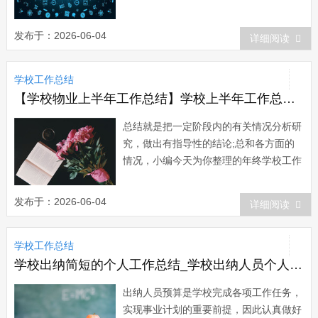
赏一下吧。 农村小学学校年度工作总
结 一年来，全校师生在上级部门的有
发布于：2026-06-04
详细阅读
力领导下，我校的校园建设焕然一新，师
生面貌和精神状态也更加振奋，教育教学
学校工作总结
更加规范化和科学化，各项管理也更加有
章可循，...
【学校物业上半年工作总结】学校上半年工作总结3篇
总结就是把一定阶段内的有关情况分析研
究，做出有指导性的结论;总和各方面的
情况，小编今天为你整理的年终学校工作
总结的范文，大家快点看看吧 年终总
结一 一学期的工作在紧张、忙碌又轻
发布于：2026-06-04
详细阅读
松愉快的氛围中过去了。总的来说，本学
期大家虽忙忙碌碌但也硕果累累。回顾本
学校工作总结
学期的工作，我校全体师生在教育局及镇
政府的正...
学校出纳简短的个人工作总结_学校出纳人员个人工作总结
出纳人员预算是学校完成各项工作任务，
实现事业计划的重要前提，因此认真做好