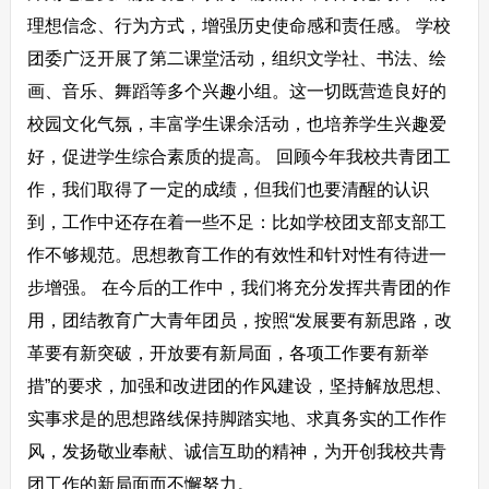
理想信念、行为方式，增强历史使命感和责任感。 学校
团委广泛开展了第二课堂活动，组织文学社、书法、绘
画、音乐、舞蹈等多个兴趣小组。这一切既营造良好的
校园文化气氛，丰富学生课余活动，也培养学生兴趣爱
好，促进学生综合素质的提高。 回顾今年我校共青团工
作，我们取得了一定的成绩，但我们也要清醒的认识
到，工作中还存在着一些不足：比如学校团支部支部工
作不够规范。思想教育工作的有效性和针对性有待进一
步增强。 在今后的工作中，我们将充分发挥共青团的作
用，团结教育广大青年团员，按照“发展要有新思路，改
革要有新突破，开放要有新局面，各项工作要有新举
措”的要求，加强和改进团的作风建设，坚持解放思想、
实事求是的思想路线保持脚踏实地、求真务实的工作作
风，发扬敬业奉献、诚信互助的精神，为开创我校共青
团工作的新局面而不懈努力。