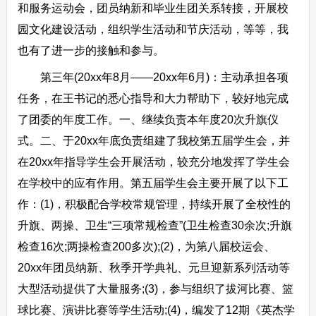
和服务运动会，团员纳新和毕业生团关系转接，开展校
园文化建设活动，组织学生活动和节庆活动，等等，我
也有了进一步的接触和参与。
第三年(20xx年8月——20xx年6月)：主动承担各项
任务，在王书记的悉心指导和大力帮助下，较好地完成
了团委的年度工作。一、继续负责本年度20次升旗仪
式。二、于20xx年底负责组建了我校第五届学生会，并
在20xx年指导学生会开展活动，较充分地发挥了学生会
在学校中的应有作用。第五届学生会主要开展了以下工
作：(1)，积极配合学校常规管理，持续开展了全校性的
升旗、两操、卫生“三项常规检查”(卫生检查30余次;升旗
检查16次;两操检查200多次);(2)，为第八届校运会、
20xx年团员纳新、秋季开学典礼、元旦迎新系列活动等
大型活动提供了大量服务;(3)，参与组织了拔河比赛、篮
球比赛、演讲比赛等学生活动;(4)，编发了12期《英杰学