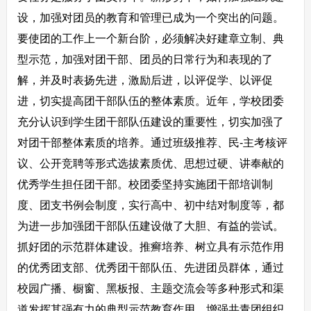
设，加强对团员的教育和管理已成为一个突出的问题。
要使团的工作上一个新台阶，必须解决好建章立制、典
型示范，加强对团干部、团员的日常行为和表现的了
解，并及时表扬先进，激励后进，以评促学、以评促
进，切实提高团干部队伍的整体素质。近年，学校团委
充分认识到学生团干部队伍建设的重要性，切实加强了
对团干部整体素质的培养。通过班级推荐、民-主考核评
议、公开竞聘等形式选拔素质优、思想过硬、讲奉献的
优秀学生担任团干部。校团委坚持实施团干部培训制
度、团支书例会制度，实行高中、初中结对制度等，都
为进一步加强团干部队伍建设做了大胆、有益的尝试。
抓好团的示范群体建设。推癣培养、树立具有示范作用
的优秀团支部、优秀团干部队伍、先进团员群体，通过
校园广播、橱窗、黑板报、主题交流会等多种形式和渠
道发挥其强有力的典型示范教育作用，增强共青团组织