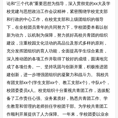
论和“三个代表”重要思想为指导，深入贯彻党的xx大及学
校党建与思想政治工作会议精神，紧密围绕学校党支部
和行政的中心工作，在校党支部和上级团组织的领导
下，在全校团员青年的共同努力下，学校团委本着以创
新为动力，以机制为保障，努力抓好高校共青团的组织
建设，注重校园文化活动的高品位及形式多样的原则，
充分发挥团组织的育人功能，全面提高学生综合素质，
深入推动团的各项工作并取得了较好的成绩，圆满地完
成了各项任务。一、坚持巩固与创新并重，积极推进团
建创新，进一步增强团组织的凝聚力和战斗力。 我校共
有团支部xx个(学生支部xx个、教工支部x个)，中队x个，
校团委委员x人。校党组织十分重视共青团工作，选拔配
备了工作责任心强、业务素质好，熟悉共青团工作、学
生教育和管理的老师担任学校团干部。为学校共青团工
作顺利开展提供了人力保障。 一年来，学校团委以业余