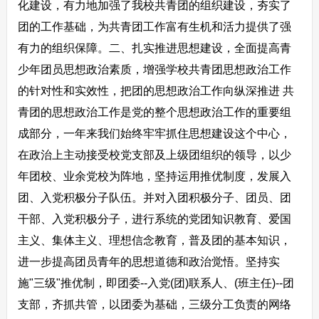
化建设，有力地加强了我校共青团的组织建设，夯实了
团的工作基础，为共青团工作富有生机和活力提供了强
有力的组织保障。二、扎实推进思想建设，全面提高青
少年团员思想政治素质，增强学校共青团思想政治工作
的针对性和实效性，把团的思想政治工作向纵深推进 共
青团的思想政治工作是党的整个思想政治工作的重要组
成部分，一年来我们始终牢牢抓住思想建设这个中心，
在政治上主动接受校党支部及上级团组织的领导，以少
年团校、业余党校为阵地，坚持运用推优制度，发展入
团、入党积极分子队伍。并对入团积极分子、团员、团
干部、入党积极分子，进行系统的党团知识教育、爱国
主义、集体主义、理想信念教育，普及团的基本知识，
进一步提高团员青年的思想道德和政治觉悟。坚持实
施"三级"推优制，即团委--入党(团)联系人、(班主任)--团
支部，齐抓共管，以团委为基础，三级分工负责的网络