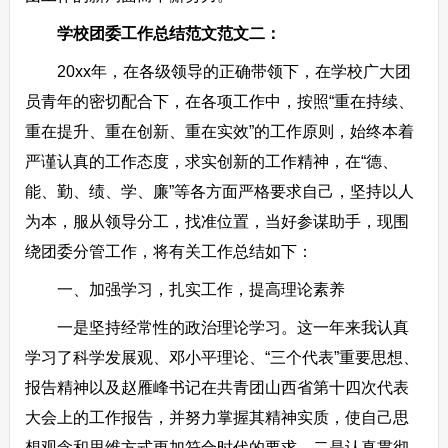
学校团委工作总结范文范文二：
20xx年，在各级领导的正确带领下，在学校广大团
员青年的密切配合下，在各项工作中，按照“重在持续、
重在提升、重在创新、重在实效”的工作原则，始终本着
严谨认真的工作态度，求实创新的工作精神，在“德、
能、勤、绩、学、廉”等各方面严格要求自己，坚持以人
为本，服从领导分工，找准位置，当好参谋助手，现围
绕团委分管工作，将有关工作总结如下：
一、加强学习，扎实工作，提高理论素养
一是坚持经常性的政治理论学习。这一年来我认真
学习了科学发展观、邓小平理论、“三个代表”重要思想、
报告精神以及赵雁峰书记在共青团山西省第十四次代表
大会上的工作报告，并努力掌握其精神实质，使自己思
想观念和思维方式更加符合时代的要求。二是认真贯彻