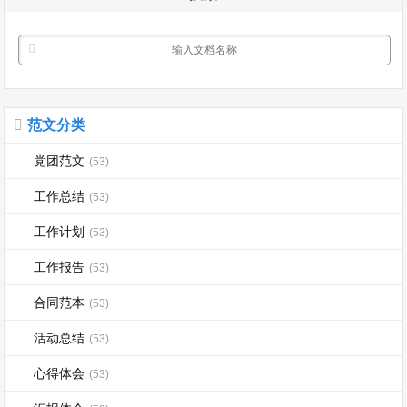
本学期我...
范文分类
党团范文
(53)
工作总结
(53)
工作计划
(53)
工作报告
(53)
合同范本
(53)
活动总结
(53)
心得体会
(53)