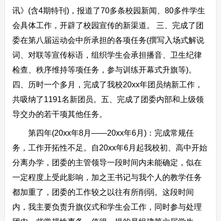
讯》(含4期特刊)，报道了70多条校园新闻、80多件学生
会具体工作，开辟了校园宣传的新渠道。 三、完成了团
委在第八届运动会中所承担的各项任务(撰写入场式解说
词、对联等宣传标语，组织学生会承担播音、卫生纪律
检查、秩序维持等项任务，参与训练开幕式升旗等)。
四、历时一个多月，完成了我校20xx年团员纳新工作，
共吸纳了1191名新团员。五、完成了团委内部和上级领
导交办的若干项其他任务。
第四年(20xx年8月——20xx年6月)：完成常规任
务，工作开拓性不足。自20xx年6月起我校初、高中开始
分离办学，团委的主管领导一段时间内未能确定，似在
一定程度上受此影响，加之王书记与我个人的教学任务
都加重了，团委的工作较之以往有所削弱。这段时间
内，我主要负责升旗仪式和学生会工作，同时参与处理