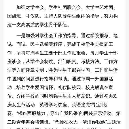
加强对学生会、学生社团联合会、大学生艺术团、
国旗班、礼仪队、主持人队等学生组织的指导，努力构
建一支高素质的学生骨干队伍。
一是加强对学生会工作的指导。通过学院推荐、笔
试、面试、民主选举等程序，完成了校学生会换届工
作，坚持每周学生主要干部工作汇报会、每月学生干部
座谈会，从学生会制度、部门职责、考核方法、工作方
法等方面建章立制，并为学生干部在学习、工作和生活
中遇到的问题进行指导和帮助。通过每周一升国旗活
动，培养学生爱国情怀。礼仪队校园、校史解说在宣
传、介绍学校的同时增强学生主人翁意识。通过举办欢
庆女生节活动、英语学习讲座、英语接龙“寻宝”比
赛、“领略西服魅力，穿出自我风采”的西装展示活动、第
二期青年舞会培训班、“弯腰在农大，清洁你我他”主题活