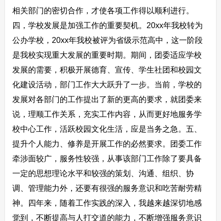
相关部门的密切合作，才使各项工作得以顺利进行。
四，学校发展是加强工作的重要契机。20xx年我校转为
公办学校，20xx年我校被评为省级示范高中，这一阶段
是我校实现重大发展的重要时期。期间，团委适应学校
发展的需要，积极开展德育、宣传、学生社团和校园文
化建设活动，部门工作大大跃升了一步。当前，学校的
发展对各部门的工作提出了新的更高的要求，就团委来
说，理顺工作关系，充实工作内容，从而更好地服务学
校中心工作，活跃校园文化生活，应是当务之急。五、
提升个人能力、修养是开展工作的必然要求。团委工作
牵涉面较广，服务性较强，从事该部门工作除了要具备
一定的思想理论水平和较强的策划、沟通、组织、协
调、管理能力外，还要有很强的服务意识和吃苦耐劳精
神。四年来，随着工作实践的深入，我越来越深切地感
觉到，不断提高与人打交道的能力，不断增强服务意识