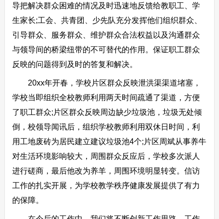
导把解决群众困难的情况及时迅速地反馈给教职工、学
生家长;工会、共青团、少先队充分发挥他们组织群众、
引导群众、服务群众、维护群众合法权益以及沟通群众
与领导间的桥梁纽带的不可替代的作用。保证职工群众
反映的问题得到及时的答复和解决。
20xx年开春，学校片区群众反映泄洪渠渠道堵塞，
学校当即组织全校教师利用两天时间疏通了渠道，方便
了职工群众;片区群众反映周边缺少垃圾池，垃圾无处倾
倒，校领导闻讯后，组织学校教师利用双休日时间，利
用工地废砖为居民建立建议垃圾池4个;片区周斌从事养牛
对生活环境影响较大，周围群众反应后，学校多次派人
进行磋商，最后他改为养羊，周围环境明显转变。信访
工作的扎实开展，为学校教学秩序健康发展提供了有力
的保障。
在今后的工作中，我们将不断创新工作思路、工作