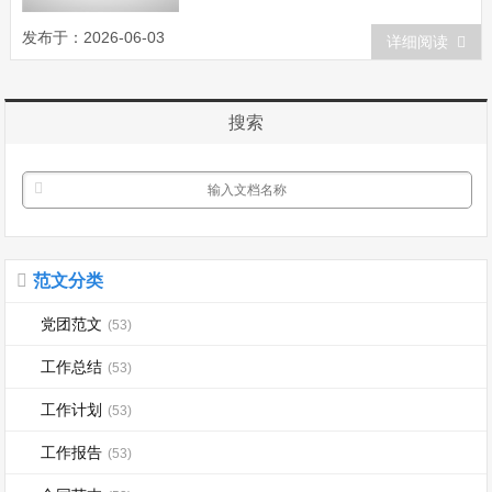
社团工作总结，希望对大家有所帮助。学
校社团工作总结范文一 总结过去，展
发布于：2026-06-03
详细阅读
望未来。为更好的发展建设好社团，繁荣
社团文化，扩大社团在校的影响力、号召
力，提高社员的积极性、主动性，现在对
搜索
本学期我...
范文分类
党团范文
(53)
工作总结
(53)
工作计划
(53)
工作报告
(53)