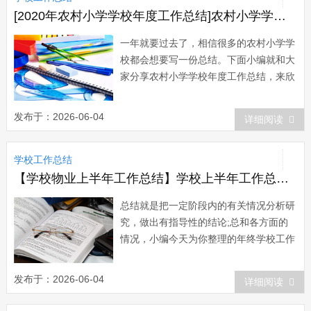
[2020年农村小学学校年度工作总结]农村小学学校年度工作总结
一年就要过去了，相信很多的农村小学学
校都会想要写一份总结。下面小编就和大
家分享农村小学学校年度工作总结，来欣
赏一下吧。 农村小学学校年度工作总
结 一年来，全校师生在上级部门的有
发布于：2026-06-04
详细阅读
力领导下，我校的校园建设焕然一新，师
生面貌和精神状态也更加振奋，教育教学
学校工作总结
更加规范化和科学化，各项管理也更加有
章可循，...
【学校物业上半年工作总结】学校上半年工作总结3篇
总结就是把一定阶段内的有关情况分析研
究，做出有指导性的结论;总和各方面的
情况，小编今天为你整理的年终学校工作
总结的范文，大家快点看看吧 年终总
结一 一学期的工作在紧张、忙碌又轻
发布于：2026-06-04
详细阅读
松愉快的氛围中过去了。总的来说，本学
期大家虽忙忙碌碌但也硕果累累。回顾本