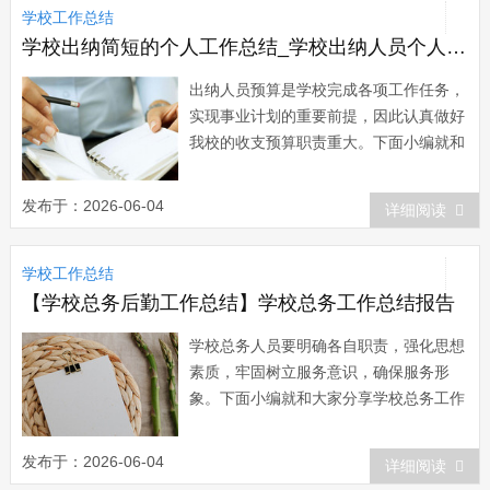
学校工作总结
学期的工作，我校全体师生在教育局及镇
政府的正...
学校出纳简短的个人工作总结_学校出纳人员个人工作总结
出纳人员预算是学校完成各项工作任务，
实现事业计划的重要前提，因此认真做好
我校的收支预算职责重大。下面小编就和
大家分享学校出纳人员工作总结，来欣赏
一下吧。 学校出纳人员工作总结
发布于：2026-06-04
详细阅读
20xx年即将过去，今年，是我园成立两周
年，经过上学年及下学年的两次督导验
学校工作总结
收，本年度顺利透过了深圳市规范化幼儿
园和深...
【学校总务后勤工作总结】学校总务工作总结报告
学校总务人员要明确各自职责，强化思想
素质，牢固树立服务意识，确保服务形
象。下面小编就和大家分享学校总务工作
总结，来欣赏一下吧。 学校总务工作
总结 总务处在院党委和院行政的正确
发布于：2026-06-04
详细阅读
领导下，全体人员共同努力、辛勤工作。