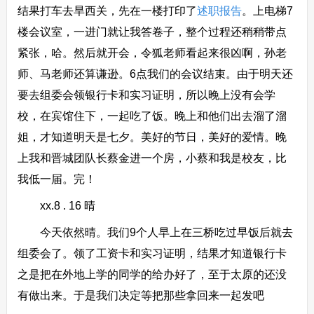
结果打车去旱西关，先在一楼打印了
述职报告
。上电梯7
楼会议室，一进门就让我答卷子，整个过程还稍稍带点
紧张，哈。然后就开会，令狐老师看起来很凶啊，孙老
师、马老师还算谦逊。6点我们的会议结束。由于明天还
要去组委会领银行卡和实习证明，所以晚上没有会学
校，在宾馆住下，一起吃了饭。晚上和他们出去溜了溜
姐，才知道明天是七夕。美好的节日，美好的爱情。晚
上我和晋城团队长蔡金进一个房，小蔡和我是校友，比
我低一届。完！
xx.8 . 16 晴
今天依然晴。我们9个人早上在三桥吃过早饭后就去
组委会了。领了工资卡和实习证明，结果才知道银行卡
之是把在外地上学的同学的给办好了，至于太原的还没
有做出来。于是我们决定等把那些拿回来一起发吧