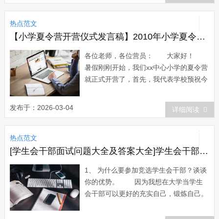
损失，出现断电、断路、断水、断通讯，
据初步估算直接经济损失达xxxx多万元。
热点范文
面对这突然其来的天灾...
【小学夏令营开营仪式发言稿】2010年小学夏令营开营仪式上的讲话
各位老师，各位营员： 大家好！
暑假刚刚开始，我们xx中心小学的夏令营
就正式开营了，首先，我代表学校预祝今
年的夏令营活动取得圆满成功！也真诚祝
贺在座的每个同学能够光荣地成为今年夏
发布于：2026-03-04
详细阅读
令营的成员，因为我知道，并不是每个同
学都有资格成为夏令营的成员的，必须在
热点范文
书画、作文等方面有一定的才能，经过老
师的挑...
[学生会干部面试问题大全及答案大全]学生会干部面试问题
1、 为什么要参加竞选学生会干部？谈谈
你的优势。 因为我想在大学当学生
会干部可以更好的充实自己，锻炼自己。
我的优势就是做事认真负责，热情，乐于
助人。 2、 你平时碰到自己谈不来的