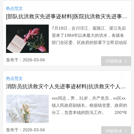
抬头看着你的梦想，脚踏实地的努力，每
热点范文
天都离成功更进一步。 第三个：
在实现梦想的...
[部队抗洪救灾先进事迹材料]医院抗洪救灾先进事迹材料
7月18日，合川涪江、嘉陵江、渠江先后
迎来了1984年以来最大的洪水，各级各
部门在区委、区政府的部署下立即启动应
急预案。面对突如其来的洪灾，人民医院
全体干部职工齐心协力战胜困难，取得了
发布于：2026-03-04
详细阅读
抗洪救灾阶段性的胜利，涌现出了一大批
先进的人物与事迹。 18日当晚，人民
热点范文
医院领导紧急召开会议部署抗洪抢险工
作，...
消防员抗洪救灾个人先进事迹材料|抗洪救灾个人先进事迹材料范文
xxx同志，男，31岁，共产党员，xx区xx
镇人民政府副镇长。根据镇党委、政府的
分工，负责本镇的防汛工作。 200*年
5月26日-6月8日，我镇全境连降罕见特大
暴雨，降雨量达448mm，全镇遭受巨大
发布于：2026-03-04
详细阅读