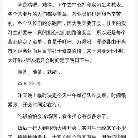
算是晴吧。难得。下午去中心打印实习生考核表。
各个营业厅的人们都要盖章。营业员们也是相当辛苦
的。各个队长们跑东跑西，因为明天要开会，县里的实
习生都要来，真的担心他们的路途安全，所以还是每个
县都确定了名单，真是千叮咛、万嘱咐，浑源县由于离
市区距离远而且目前处于修路阶段，来一趟要5个小时。
太汗啦~所以把开会时间定于明日下午。
准备。准备。就绪…
xx.8 .23 晴
昨天晚上临时决定今天中午举行队长会餐。时间很
紧张，开会时间定在2点。
吃饭前怕会冷场啊，看来担心有点多余了。
饭后一行人到移动大楼开会，实习生已经来了不少
了，接待处沙发去、大客户区全市实习生，因为还没到