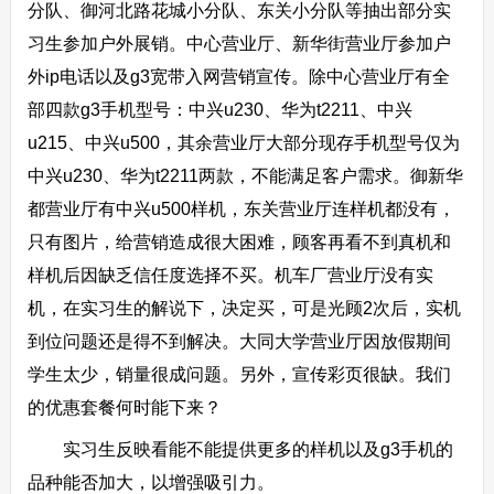
分队、御河北路花城小分队、东关小分队等抽出部分实
习生参加户外展销。中心营业厅、新华街营业厅参加户
外ip电话以及g3宽带入网营销宣传。除中心营业厅有全
部四款g3手机型号：中兴u230、华为t2211、中兴
u215、中兴u500，其余营业厅大部分现存手机型号仅为
中兴u230、华为t2211两款，不能满足客户需求。御新华
都营业厅有中兴u500样机，东关营业厅连样机都没有，
只有图片，给营销造成很大困难，顾客再看不到真机和
样机后因缺乏信任度选择不买。机车厂营业厅没有实
机，在实习生的解说下，决定买，可是光顾2次后，实机
到位问题还是得不到解决。大同大学营业厅因放假期间
学生太少，销量很成问题。另外，宣传彩页很缺。我们
的优惠套餐何时能下来？
实习生反映看能不能提供更多的样机以及g3手机的
品种能否加大，以增强吸引力。