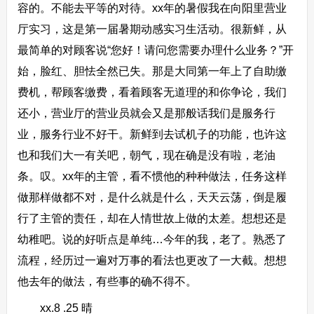
容的。不能去平等的对待。xx年的暑假我在向阳里营业
厅实习，这是第一届暑期动感实习生活动。很新鲜，从
最简单的对顾客说“您好！请问您需要办理什么业务？”开
始，脸红、胆怯全然已失。那是大同第一年上了自助缴
费机，帮顾客缴费，看着顾客无道理的和你争论，我们
还小，营业厅的营业员就会又是那般话我们是服务行
业，服务行业不好干。新鲜到去试机子的功能，也许这
也和我们大一有关吧，朝气，现在确是没有啦，老油
条。叹。xx年的主管，看不惯他的种种做法，任务这样
做那样做都不对，是什么就是什么，天天云荡，倒是履
行了主管的责任，却在人情世故上做的太差。想想还是
幼稚吧。说的好听点是单纯…今年的我，老了。熟悉了
流程，经历过一遍对万事的看法也更改了一大截。想想
他去年的做法，有些事的确不得不。
xx.8 .25 晴