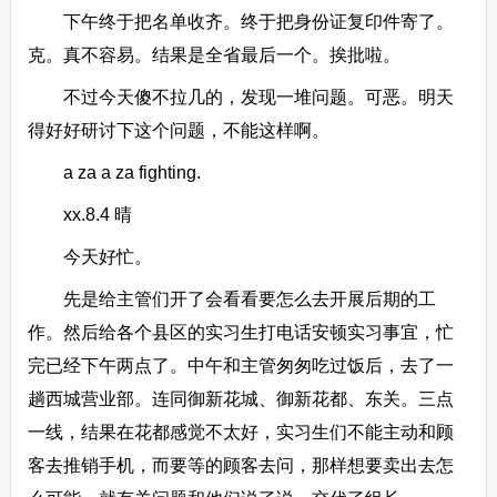
下午终于把名单收齐。终于把身份证复印件寄了。
克。真不容易。结果是全省最后一个。挨批啦。
不过今天傻不拉几的，发现一堆问题。可恶。明天
得好好研讨下这个问题，不能这样啊。
a za a za fighting.
xx.8.4 晴
今天好忙。
先是给主管们开了会看看要怎么去开展后期的工
作。然后给各个县区的实习生打电话安顿实习事宜，忙
完已经下午两点了。中午和主管匆匆吃过饭后，去了一
趟西城营业部。连同御新花城、御新花都、东关。三点
一线，结果在花都感觉不太好，实习生们不能主动和顾
客去推销手机，而要等的顾客去问，那样想要卖出去怎