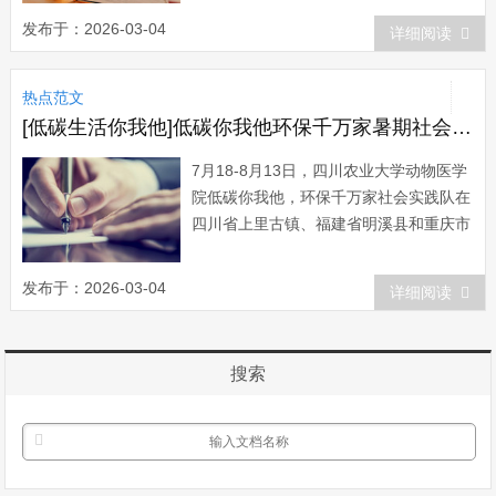
兵山街道共受灾600户，涉及1244人、房
发布于：2026-03-04
详细阅读
屋1642间；农作物受灾面积达3000亩；
生猪受灾60头；桥梁被冲毁一座；公路被
热点范文
冲毁200余米；转移安置群众120...
[低碳生活你我他]低碳你我他环保千万家暑期社会实践总结
7月18-8月13日，四川农业大学动物医学
院低碳你我他，环保千万家社会实践队在
四川省上里古镇、福建省明溪县和重庆市
奉节县体了开展了关注城市发展，共襄世
博盛会主题宣传活动。同学们旨在让更多
发布于：2026-03-04
详细阅读
的市民加入到低碳一族，共同呵护我们的
碧水蓝天，呵护我们的地球家园。 为
了更好地提高市民的低碳意识，宣传低碳
搜索
生...