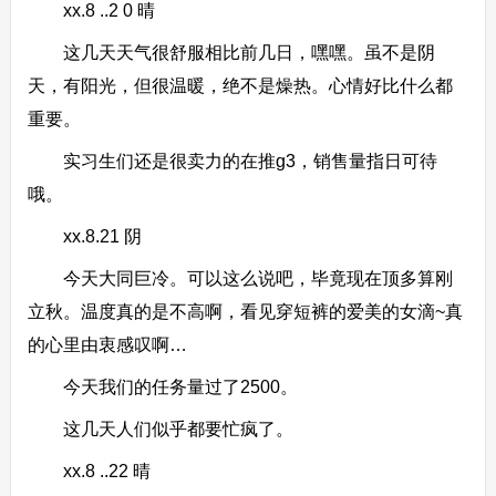
xx.8 ..2 0 晴
这几天天气很舒服相比前几日，嘿嘿。虽不是阴
天，有阳光，但很温暖，绝不是燥热。心情好比什么都
重要。
实习生们还是很卖力的在推g3，销售量指日可待
哦。
xx.8.21 阴
今天大同巨冷。可以这么说吧，毕竟现在顶多算刚
立秋。温度真的是不高啊，看见穿短裤的爱美的女滴~真
的心里由衷感叹啊…
今天我们的任务量过了2500。
这几天人们似乎都要忙疯了。
xx.8 ..22 晴