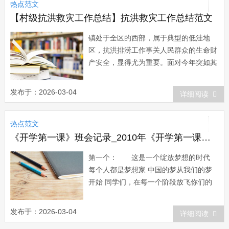
热点范文
检验创先争优的成效，做到在抗...
【村级抗洪救灾工作总结】抗洪救灾工作总结范文
镇处于全区的西部，属于典型的低洼地
区，抗洪排涝工作事关人民群众的生命财
产安全，显得尤为重要。面对今年突如其
来的洪水，我镇迅速启动防洪预案，落实
各项抗洪排涝措施，组织全镇党员干部、
发布于：2026-03-04
详细阅读
人民群众迅速投入到抗洪救灾的洪流中，
经过大家的共同努力，截止5日上午，内
热点范文
河水位降至1 9米，其中丰南圩已降至1 7
米，...
《开学第一课》班会记录_2010年《开学第一课》班会小结
第一个： 这是一个绽放梦想的时代
每个人都是梦想家 中国的梦从我们的梦
开始 同学们，在每一个阶段放飞你们的
梦想，让他带领你前行，照亮你的一
生。 第二个： 坚持自我的过程，
发布于：2026-03-04
详细阅读
是一个不断超越自我，实现自我的过程。