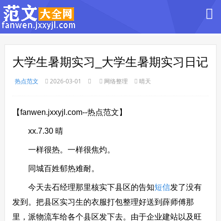
大学生暑期实习_大学生暑期实习日记
热点范文
2026-03-01
网络整理
晴天
【fanwen.jxxyjl.com--热点范文】
xx.7.30 晴
一样很热。一样很焦灼。
同城百姓郁热难耐。
今天去石经理那里核实下县区的告知
短信
发了没有
发到。把县区实习生的衣服打包整理好送到薛师傅那
里，派物流车给各个县区发下去。由于企业建站以及旺