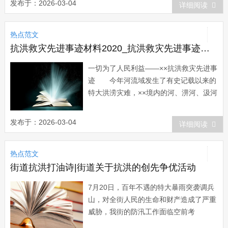
发布于：2026-03-04
详细阅读
人怎么处理关系？ 只是谈不来而
已，那就顺其自然，不谈那些敏感的话
热点范文
题。工作需要的时候，还是可以很好的合
作的。...
抗洪救灾先进事迹材料2020_抗洪救灾先进事迹材料
一切为了人民利益——××抗洪救灾先进事
迹 今年河流域发生了有史记载以来的
特大洪涝灾难，××境内的河、淠河、汲河
等五条河流全线超保证水位，几十万群众
的生命财产受到了严重威胁。要害时刻，
发布于：2026-03-04
详细阅读
县长、县防汛指挥长××临危不乱，精心组
织，科学决策，指挥有力，率领全县干群
热点范文
日夜奋战在抗洪救灾第一线，在短短半个
月...
街道抗洪打油诗|街道关于抗洪的创先争优活动
7月20日，百年不遇的特大暴雨突袭调兵
山，对全街人民的生命和财产造成了严重
威胁，我街的防汛工作面临空前考
验。 据初步统计，在这次暴雨中，调