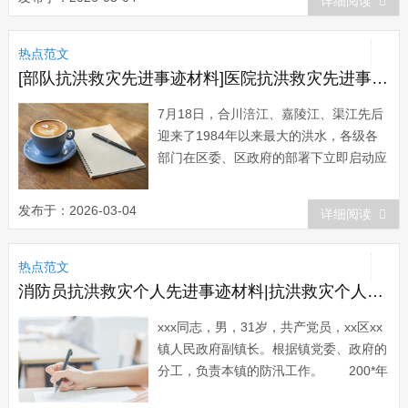
详细阅读
是一个不断超越自我，实现自我的过程。
抬头看着你的梦想，脚踏实地的努力，每
热点范文
天都离成功更进一步。 第三个：
在实现梦想的...
[部队抗洪救灾先进事迹材料]医院抗洪救灾先进事迹材料
7月18日，合川涪江、嘉陵江、渠江先后
迎来了1984年以来最大的洪水，各级各
部门在区委、区政府的部署下立即启动应
急预案。面对突如其来的洪灾，人民医院
全体干部职工齐心协力战胜困难，取得了
发布于：2026-03-04
详细阅读
抗洪救灾阶段性的胜利，涌现出了一大批
先进的人物与事迹。 18日当晚，人民
热点范文
医院领导紧急召开会议部署抗洪抢险工
作，...
消防员抗洪救灾个人先进事迹材料|抗洪救灾个人先进事迹材料范文
xxx同志，男，31岁，共产党员，xx区xx
镇人民政府副镇长。根据镇党委、政府的
分工，负责本镇的防汛工作。 200*年
5月26日-6月8日，我镇全境连降罕见特大