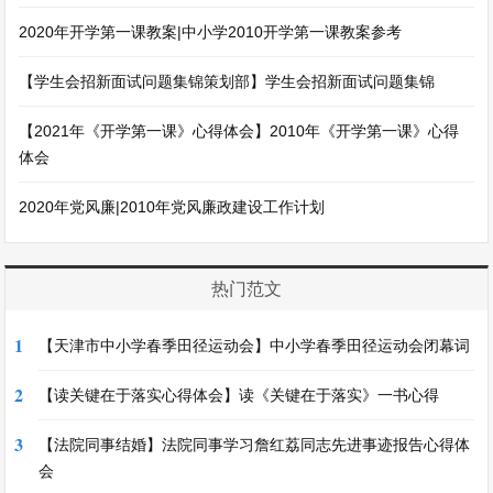
2020年开学第一课教案|中小学2010开学第一课教案参考
【学生会招新面试问题集锦策划部】学生会招新面试问题集锦
【2021年《开学第一课》心得体会】2010年《开学第一课》心得
体会
2020年党风廉|2010年党风廉政建设工作计划
热门范文
1
【天津市中小学春季田径运动会】中小学春季田径运动会闭幕词
2
【读关键在于落实心得体会】读《关键在于落实》一书心得
3
【法院同事结婚】法院同事学习詹红荔同志先进事迹报告心得体
会