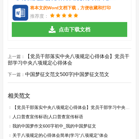
将本文的Word文档下载，方便收藏和打印
推荐度：
点击下载文档
【党员干部落实中央八项规定心得体会】党员干
上一篇：
部学习中央八项规定心得体会
中国梦征文范文500字|中国梦征文范文
下一篇：
相关范文
【党员干部落实中央八项规定心得体会】党员干部学习中央八项规定心得体会
人口普查宣传标语|人口普查宣传标语
我的中国梦作文600字初中_我的中国梦征文
关于八项规定的心得体会简单|学习“八项规定”体会