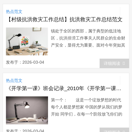
到创先争优活动中，用抗洪救灾的胜利来
热点范文
检验创先争优的成效，做到在抗...
【村级抗洪救灾工作总结】抗洪救灾工作总结范文
镇处于全区的西部，属于典型的低洼地
区，抗洪排涝工作事关人民群众的生命财
产安全，显得尤为重要。面对今年突如其
来的洪水，我镇迅速启动防洪预案，落实
各项抗洪排涝措施，组织全镇党员干部、
发布于：2026-03-04
详细阅读
人民群众迅速投入到抗洪救灾的洪流中，
经过大家的共同努力，截止5日上午，内
热点范文
河水位降至1 9米，其中丰南圩已降至1 7
米，...
《开学第一课》班会记录_2010年《开学第一课》班会小结
第一个： 这是一个绽放梦想的时代
每个人都是梦想家 中国的梦从我们的梦
开始 同学们，在每一个阶段放飞你们的
梦想，让他带领你前行，照亮你的一
生。 第二个： 坚持自我的过程，
发布于：2026-03-04