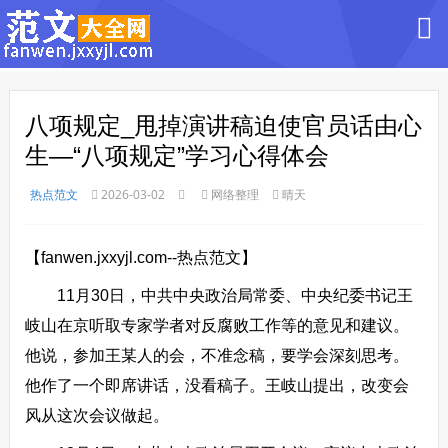
八项规定_甩掉演讲稿迫使官员话由心
生—“八项规定”学习心得体会
热点范文
2026-03-02
网络整理
晴天
【fanwen.jxxyjl.com--热点范文】
11月30日，中共中央政治局常委、中央纪委书记王
岐山在京听取专家学者对反腐败工作等的意见和建议。
他说，参加王某人的会，不准念稿，要学会深刻思考。
他作了一个即席讲话，没看稿子。王岐山提出，改变会
风从这次会议做起。